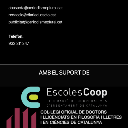
(Twitter)
abasanta@periodismeplural.cat
redaccio@diarieducacio.cat
publicitat@periodismeplural.cat
Telèfon:
932 311 247
AMB EL SUPORT DE