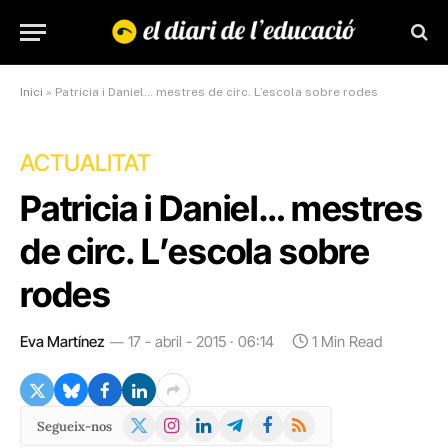
Inici
»
Patricia i Daniel… mestres de circ. L’escola sobre rodes
ACTUALITAT
Patricia i Daniel… mestres
de circ. L’escola sobre
rodes
Eva Martínez
17 - abril - 2015 · 06:14
1 Min Read
X
Instagram
LinkedIn
Telegram
Facebook
RSS
Segueix-nos
(Twitter)