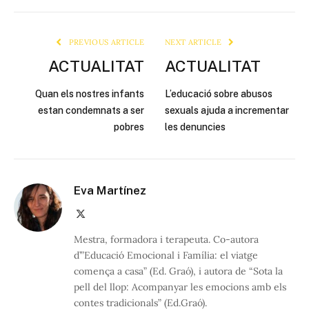
Link
PREVIOUS ARTICLE
NEXT ARTICLE
ACTUALITAT
ACTUALITAT
Quan els nostres infants
L’educació sobre abusos
estan condemnats a ser
sexuals ajuda a incrementar
pobres
les denuncies
Eva Martínez
X
(Twitter)
Mestra, formadora i terapeuta. Co-autora
d’”Educació Emocional i Família: el viatge
comença a casa” (Ed. Graó), i autora de “Sota la
pell del llop: Acompanyar les emocions amb els
contes tradicionals” (Ed.Graó).