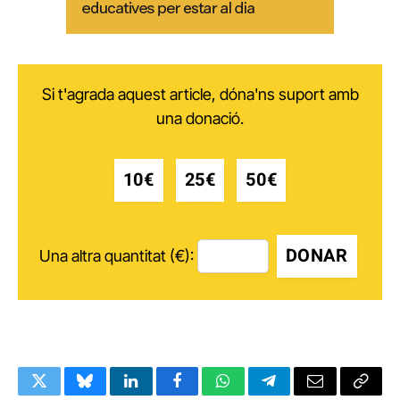
Si t'agrada aquest article, dóna'ns suport amb
una donació.
10€
25€
50€
DONAR
Una altra quantitat (€):
Twitter
Bluesky
LinkedIn
Facebook
WhatsApp
Telegram
Email
Copy