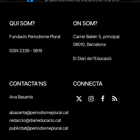
QUI SOM?
ON SOM?
Fundació Periodisme Plural
Carrer Bailén 5, principal.
08010, Barcelona
ISSN 2339 - 9619
El Diari de l'Educació
CONTACTA'NS
CONNECTA
Ana Basanta
X
Instagram
Facebook
RSS
(Twitter)
abasanta@periodismeplural.cat
redaccio@diarieducacio.cat
publicitat@periodismeplural.cat