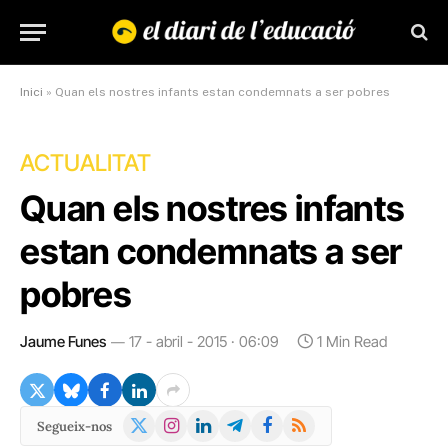
Inici
»
Quan els nostres infants estan condemnats a ser pobres
ACTUALITAT
Quan els nostres infants
estan condemnats a ser
pobres
Jaume Funes
17 - abril - 2015 · 06:09
1 Min Read
X
Instagram
LinkedIn
Telegram
Facebook
RSS
Segueix-nos
(Twitter)