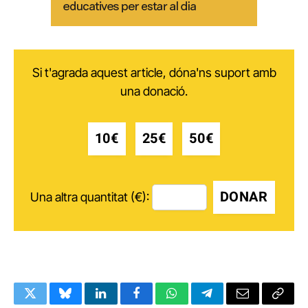
Si t'agrada aquest article, dóna'ns suport amb
una donació.
10€
25€
50€
DONAR
Una altra quantitat (€):
Twitter
Bluesky
LinkedIn
Facebook
WhatsApp
Telegram
Email
Copy