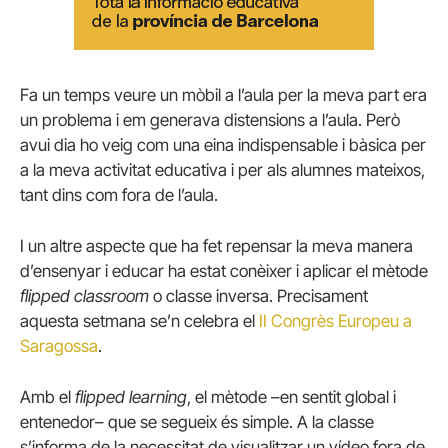
Fa un temps veure un mòbil a l’aula per la meva part era
un problema i em generava distensions a l’aula. Però
avui dia ho veig com una eina indispensable i bàsica per
a la meva activitat educativa i per als alumnes mateixos,
tant dins com fora de l’aula.
I un altre aspecte que ha fet repensar la meva manera
d’ensenyar i educar ha estat conèixer i aplicar el mètode
flipped classroom
o classe inversa. Precisament
aquesta setmana se’n celebra el
II Congrès Europeu a
Saragossa
.
Amb el
flipped learning
, el mètode –en sentit global i
entenedor– que se segueix és simple. A la classe
s’informa de la necessitat de visualitzar un vídeo fora de