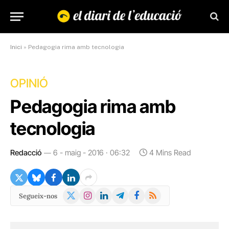
Inici
»
Pedagogia rima amb tecnologia
OPINIÓ
Pedagogia rima amb
tecnologia
Redacció
6 - maig - 2016 · 06:32
4 Mins Read
X
Instagram
LinkedIn
Telegram
Facebook
RSS
Segueix-nos
(Twitter)