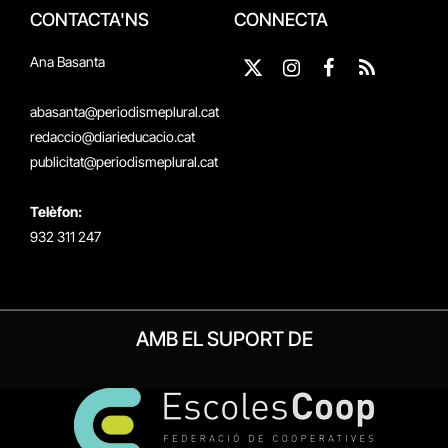
CONTACTA'NS
CONNECTA
Ana Basanta
X
Instagram
Facebook
RSS
(Twitter)
abasanta@periodismeplural.cat
redaccio@diarieducacio.cat
publicitat@periodismeplural.cat
Telèfon:
932 311 247
AMB EL SUPORT DE