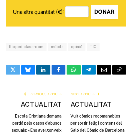
DONAR
Una altra quantitat (€):
flipped classroom
mòbils
opinió
TIC
Twitter
Bluesky
LinkedIn
Facebook
WhatsApp
Telegram
Email
Copy
Link
PREVIOUS ARTICLE
NEXT ARTICLE
ACTUALITAT
ACTUALITAT
Escola Cristiana demana
Vuit còmics recomanables
perdó pels casos d’abusos
per sortir feliç i content del
sexuals: «Ens avergonyeix
Saló del Còmic de Barcelona