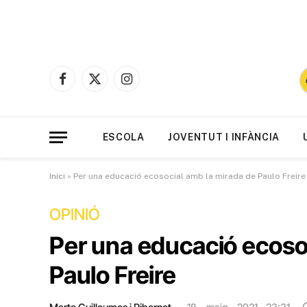
Facebook
X
Instagram
(Twitter)
ESCOLA
JOVENTUT I INFÀNCIA
Inici
»
Per una educació ecosocial amb la mirada de Paulo Freire
OPINIÓ
Per una educació ecoso
Paulo Freire