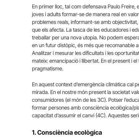
En primer lloc, tal com defensava Paulo Freire, ev
joves i adults formar-se de manera real en valo
problemes reals, informant-se amb objectivitat, o
que els afecta. La tasca de les educadores i edu
treballar per una nova utopia. No podem espera
en un futur distòpic, és més que recomanable ap
Analitzar i mesurar les dificultats i les oportunita
mateix: emancipació i llibertat. En el present i el 
pragmatisme.
En aquest context d’emergència climàtica cal pe
mirada. En el nostre món present la societat val
consumidores (el món de les 3C). Potser l’educac
formar persones amb consciència ecològica/plane
capacitat d’assumir el canvi (4C). Aquestes ser
1. Consciència ecològica