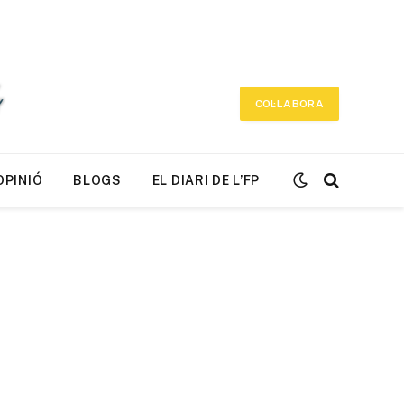
COL·LABORA
OPINIÓ
BLOGS
EL DIARI DE L’FP