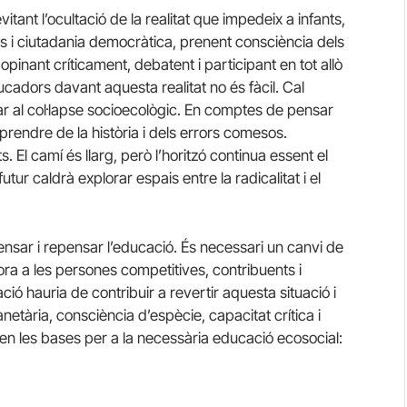
itant l’ocultació de la realitat que impedeix a infants,
rs i ciutadania democràtica, prenent consciència dels
pinant críticament, debatent i participant en tot allò
cadors davant aquesta realitat no és fàcil. Cal
r al col·lapse socioecològic. En comptes de pensar
rendre de la història i dels errors comesos.
ts. El camí és llarg, però l’horitzó continua essent el
futur caldrà explorar espais entre la radicalitat i el
nsar i repensar l’educació. És necessari un canvi de
ora a les persones competitives, contribuents i
ió hauria de contribuir a revertir aquesta situació i
tària, consciència d’espècie, capacitat crítica i
ien les bases per a la necessària educació ecosocial: