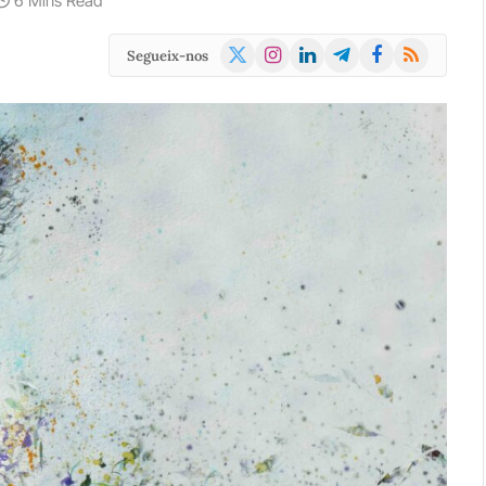
6 Mins Read
X
Instagram
LinkedIn
Telegram
Facebook
RSS
Segueix-nos
(Twitter)