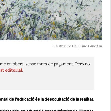
Il·lustració: Delphine Labedan
me en obert, sense murs de pagament. Però no
st editorial.
tal de l’educació és la desocultació de la realitat.
educands, en educació com a pràctica de llibertat,