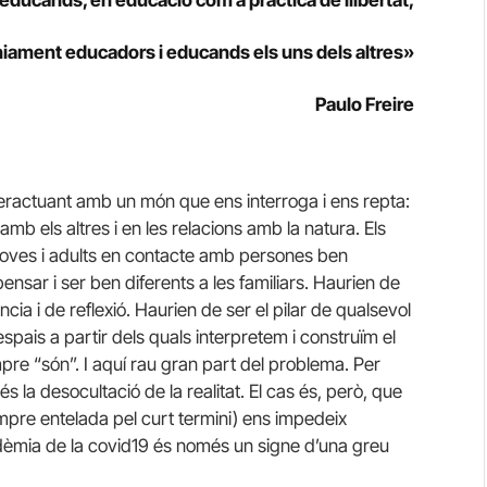
iament educadors i educands els uns dels altres»
Paulo Freire
eractuant amb un món que ens interroga i ens repta:
amb els altres i en les relacions amb la natura. Els
 joves i adults en contacte amb persones ben
nsar i ser ben diferents a les familiars. Haurien de
ia i de reflexió. Haurien de ser el pilar de qualsevol
spais a partir dels quals interpretem i construïm el
re “són”. I aquí rau gran part del problema. Per
és la desocultació de la realitat. El cas és, però, que
mpre entelada pel curt termini) ens impedeix
ndèmia de la covid19 és només un signe d’una greu