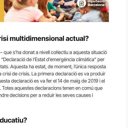
risi multidimensional actual?
– que s’ha donat a nivell col·lectiu a aquesta situació
la “Declaració de l’Estat d’emergència climàtica” per
 estats. Aquesta ha estat, de moment, l’única resposta
 crisi de crisis. La primera declaració es va produir
esta declaració es va fer el 14 de maig de 2019 i el
 Totes aquestes declaracions tenen en comú que
endre decisions per a reduir les seves causes i
educatiu?