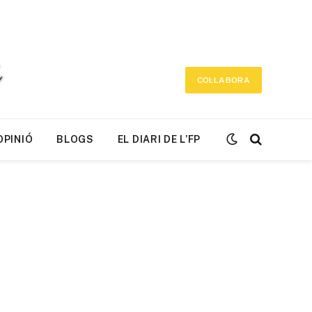
COL·LABORA
OPINIÓ
BLOGS
EL DIARI DE L’FP