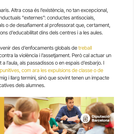
is. Altra cosa és l’existència, no tan excepcional,
uctuals “externes”: conductes antisocials,
guals o de desafiament al professorat que, certament,
s d’educabilitat dins dels centres i a les aules.
evenir des d’enfocaments globals de
treball
ntra la violència i l’assetjament. Però cal actuar un
 a l’aula, als passadissos o en espais d’esbarjo. I
 punitives, com ara les expulsions de classe o de
mig i llarg termini, sinó que sovint tenen un impacte
ucatives dels alumnes.