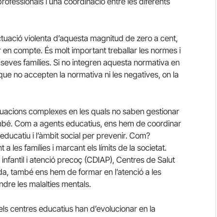
rofessionals i una coordinació entre les diferents
uació violenta d’aquesta magnitud de zero a cent,
r en compte. És molt important treballar les normes i
es seves famílies. Si no integren aquesta normativa en
, que no accepten la normativa ni les negatives, on la
ituacions complexes en les quals no saben gestionar
també. Com a agents educatius, ens hem de coordinar
educatiu i l’àmbit social per prevenir. Com?
 les famílies i marcant els límits de la societat.
infantil i atenció precoç (CDIAP), Centres de Salut
anda, també ens hem de formar en l’atenció a les
ndre les malalties mentals.
i els centres educatius han d’evolucionar en la