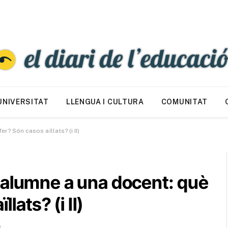
UNIVERSITAT
LLENGUA I CULTURA
COMUNITAT
r? Són casos aïllats? (i II)
 alumne a una docent: què
lats? (i II)