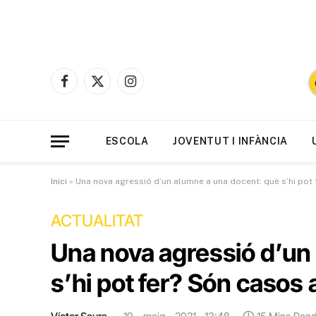
Facebook
X
Instagram
(Twitter)
ESCOLA
JOVENTUT I INFÀNCIA
Inici
»
Una nova agressió d’un alumne a una docent: què s’hi pot fe
ACTUALITAT
Una nova agressió d’un
s’hi pot fer? Són casos aïl