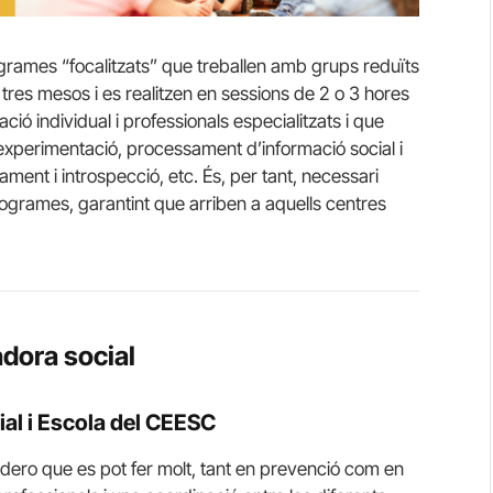
grames “focalitzats” que treballen amb grups reduïts
tres mesos i es realitzen en sessions de 2 o 3 hores
ó individual i professionals especialitzats i que
i experimentació, processament d’informació social i
ment i introspecció, etc. És, per tant, necessari
rogrames, garantint que arriben a aquells centres
adora social
ial i Escola del CEESC
idero que es pot fer molt, tant en prevenció com en