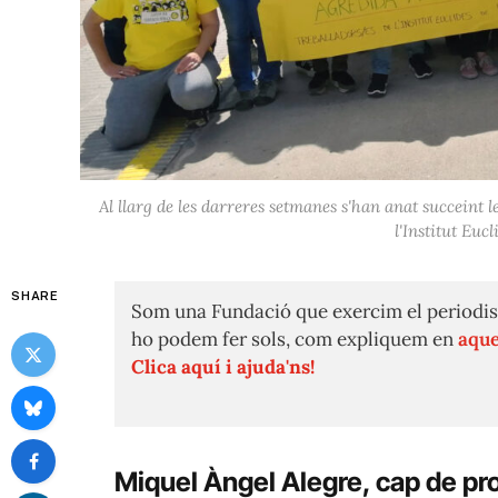
Al llarg de les darreres setmanes s'han anat succeint 
l'Institut Eu
SHARE
Som una Fundació que exercim el periodis
ho podem fer sols, com expliquem en
aque
Clica aquí i ajuda'ns!
Miquel Àngel Alegre, cap de pro