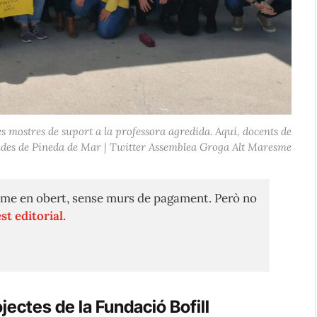
les mostres de suport a la professora agredida. Aquí, docents de
clides de Pineda de Mar | Twitter Assemblea Groga Alt Maresme
me en obert, sense murs de pagament. Però no
st editorial.
jectes de la Fundació Bofill