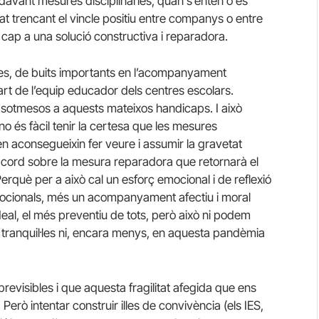
davant mesures disciplinàries, quan s’entén o es
t trencant el vincle positiu entre companys o entre
ió cap a una solució constructiva i reparadora.
eses, de buits importants en l’acompanyament
rt de l’equip educador dels centres escolars.
 sotmesos a aquests mateixos handicaps. I això
no és fàcil tenir la certesa que les mesures
 aconsegueixin fer veure i assumir la gravetat
n acord sobre la mesura reparadora que retornarà el
erquè per a això cal un esforç emocional i de reflexió
ocionals, més un acompanyament afectiu i moral
deal, el més preventiu de tots, però això ni podem
tranquil·les ni, encara menys, en aquesta pandèmia
evisibles i que aquesta fragilitat afegida que ens
rò intentar construir illes de convivència (els IES,