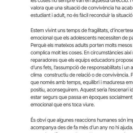
les coses no sempre van en aquesta direcció. I 
valora que una situació de convivència ha acaba
estudiant i adult, no és fàcil reconduir la situac
Estem vivint uns temps de fragilitats, d’incert
emocional que els adolescents necessiten de pa
Perquè els mateixos adults porten molts mesos
complica molt les coses. En circumstàncies així 
reparadores que els equips educadors proposen
d’uns fets, l’assumpció de responsabilitats i u
clima constructiu de relació o de convivència. P
que només amb temps, equilibri i maduresa em
positiu, aconseguirem. Aquest seria l’escenari i
estar segurs que passa en èpoques socialment 
emocional que ens toca viure.
És obvi que algunes reaccions humanes són impr
acompanya des de fa més d’un any no hi ajuda. Pe