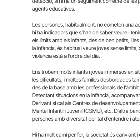
detecció, si hi ha un seguiment correcte de les p
agents educatives.
Les persones, habitualment, no cometen una act
hi ha indicadors que s’han de saber veure i teni
els límits amb els infants, des de ben petits, i l
la infància, és habitual veure joves sense límits
violència està a l’ordre del dia.
Ens trobem molts infants i joves immersos en s
les dificultats, i moltes famílies desbordades 
des de la base amb les professionals de l’àmbit 
Detectant situacions en la infància, acompanyant a
Derivant si cal als Centres de desenvolupament 
Mental Infantil i Juvenil (CSMIJ), etc. D’altra b
persones amb diversitat per tal d’entendre i ate
Hi ha molt camí per fer, la societat és canviant 