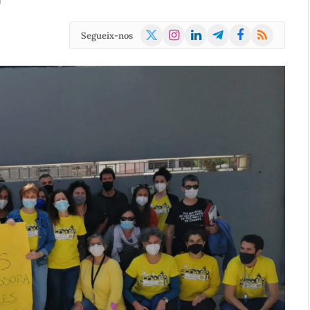
d
X
Instagram
LinkedIn
Telegram
Facebook
RSS
Segueix-nos
(Twitter)