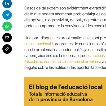
Casos de tal extrem són evidentment extraordinar
d’allò que podem anomenar problemàtiques cond
disruptives, d’agressivitat, de bullying entre i
poden comprometre la convivència i les condicion
Una part d’aquestes problemàtiques es pot pr
socioemocional
i programes de conscienciació co
cop la problemàtica conductual és ja una realitat
sabem, això ens diu la recerca, que
les accions
l’escola, no només no solucionen el problema
a 
negatiu sobre les actituds i les oportunitats ed