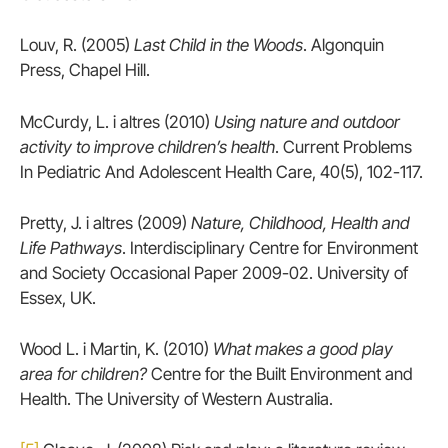
Louv, R. (2005)
Last Child in the Woods
. Algonquin
Press, Chapel Hill.
McCurdy, L. i altres (2010)
Using nature and outdoor
activity to improve children’s health
. Current Problems
In Pediatric And Adolescent Health Care, 40(5), 102-117.
Pretty, J. i altres (2009)
Nature, Childhood, Health and
Life Pathways
. Interdisciplinary Centre for Environment
and Society Occasional Paper 2009-02. University of
Essex, UK.
Wood L. i Martin, K. (2010)
What makes a good play
area for children?
Centre for the Built Environment and
Health. The University of Western Australia.