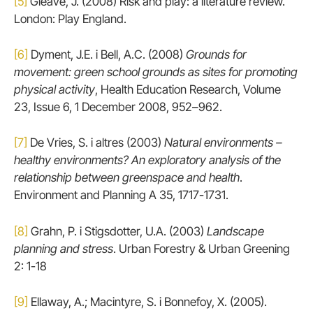
[5]
Gleave, J. (2008) Risk and play: a literature review.
London: Play England.
[6]
Dyment, J.E. i Bell, A.C. (2008)
Grounds for
movement: green school grounds as sites for promoting
physical activity
, Health Education Research, Volume
23, Issue 6, 1 December 2008, 952–962.
[7]
De Vries, S. i altres (2003)
Natural environments –
healthy environments? An exploratory analysis of the
relationship between greenspace and health
.
Environment and Planning A 35, 1717-1731.
[8]
Grahn, P. i Stigsdotter, U.A. (2003)
Landscape
planning and stress
. Urban Forestry & Urban Greening
2: 1-18
[9]
Ellaway, A.; Macintyre, S. i Bonnefoy, X. (2005).