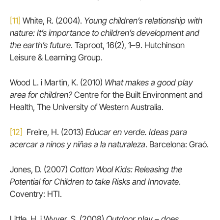
[11]
White, R. (2004).
Young children’s relationship with
nature: It’s importance to children’s development and
the earth’s future
. Taproot, 16(2), 1–9. Hutchinson
Leisure & Learning Group.
Wood L. i Martin, K. (2010)
What makes a good play
area for children?
Centre for the Built Environment and
Health, The University of Western Australia.
[12]
Freire, H. (2013)
Educar en verde. Ideas para
acercar a ninos y niñas a la naturaleza
. Barcelona: Graó.
Jones, D. (2007)
Cotton Wool Kids: Releasing the
Potential for Children to take Risks and Innovate
.
Coventry: HTI.
Little, H. i Wyver, S. (2008)
Outdoor play – does