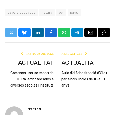
espais educatius
natura
oci
patis
Twitter
Bluesky
LinkedIn
Facebook
WhatsApp
Telegram
Email
Copy
Link
PREVIOUS ARTICLE
NEXT ARTICLE
ACTUALITAT
ACTUALITAT
Comença una ‘setmana de
Aula d’alfabetització d’Olot
lluita’ amb tancades a
per a nois i noies de 16 a 18
diverses escoles i instituts
anys
aserra