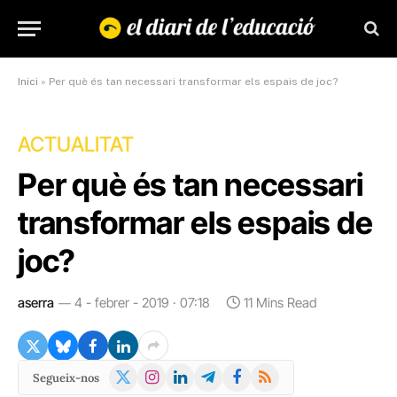
Inici
»
Per què és tan necessari transformar els espais de joc?
ACTUALITAT
Per què és tan necessari
transformar els espais de
joc?
aserra
4 - febrer - 2019 · 07:18
11 Mins Read
X
Instagram
LinkedIn
Telegram
Facebook
RSS
Segueix-nos
(Twitter)