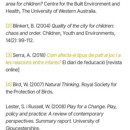
area for children?
Centre for the Built Environment and
Health, The University of Western Australia.
[2]
Blinkert, B. (2004)
Quality of the city for children:
chaos and order.
Children, Youth and Environments,
14(2): 99-112.
[3]
Serra, A. (2018)
Com afecta el tipus de pati al joc i a
les relacions entre infants?
El diari de l’educació [revista
online]
[4]
Bird, W. (2007)
Natural Thinking
. Royal Society for
the Protection of Birds.
Lester, S. i Russell, W. (2008)
Play for a Change. Play,
policy and practice: A review of contemporary
perspectives. Summary report.
University of
Gloucestershire.