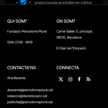
QUI SOM?
ON SOM?
Fundació Periodisme Plural
Carrer Bailén 5, principal.
08010, Barcelona
ISSN 2339 - 9619
El Diari de l'Educació
CONTACTA'NS
CONNECTA
Ana Basanta
X
Instagram
Facebook
RSS
(Twitter)
abasanta@periodismeplural.cat
redaccio@diarieducacio.cat
publicitat@periodismeplural.cat