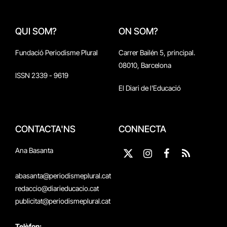
QUI SOM?
ON SOM?
Fundació Periodisme Plural
Carrer Bailén 5, principal.
08010, Barcelona
ISSN 2339 - 9619
El Diari de l'Educació
CONTACTA'NS
CONNECTA
Ana Basanta
X
Instagram
Facebook
RSS
(Twitter)
abasanta@periodismeplural.cat
redaccio@diarieducacio.cat
publicitat@periodismeplural.cat
Telèfon: