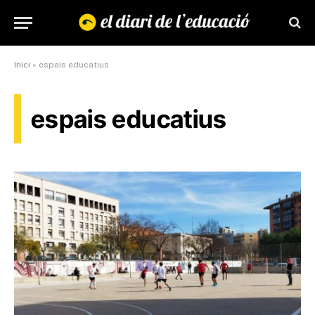
Inici
»
espais educatius
espais educatius