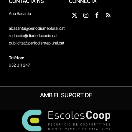
CONTACTA'NS
CONNECTA
Ana Basanta
X
Instagram
Facebook
RSS
(Twitter)
abasanta@periodismeplural.cat
redaccio@diarieducacio.cat
publicitat@periodismeplural.cat
Telèfon:
932 311 247
AMB EL SUPORT DE