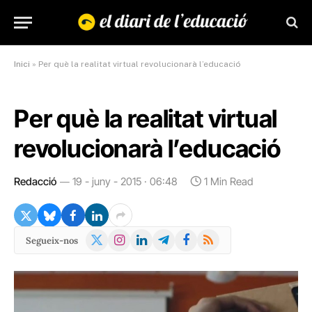
Inici
»
Per què la realitat virtual revolucionarà l’educació
Per què la realitat virtual
revolucionarà l’educació
Redacció
19 - juny - 2015 · 06:48
1 Min Read
X
Instagram
LinkedIn
Telegram
Facebook
RSS
Segueix-nos
(Twitter)