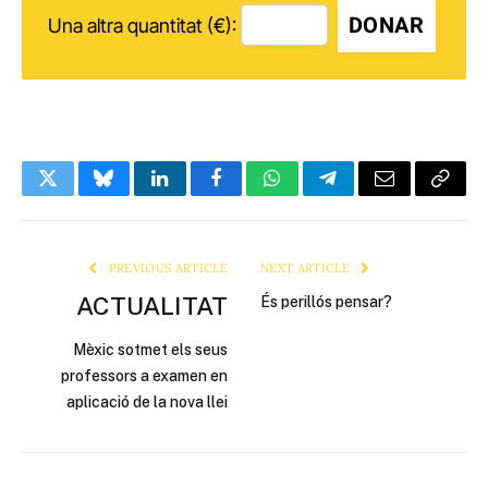
DONAR
Una altra quantitat (€):
Twitter
Bluesky
LinkedIn
Facebook
WhatsApp
Telegram
Email
Copy
Link
PREVIOUS ARTICLE
NEXT ARTICLE
ACTUALITAT
És perillós pensar?
Mèxic sotmet els seus
professors a examen en
aplicació de la nova llei