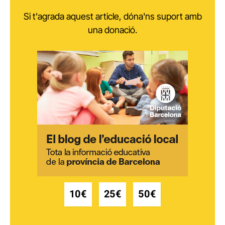
Si t'agrada aquest article, dóna'ns suport amb
una donació.
10€
25€
50€