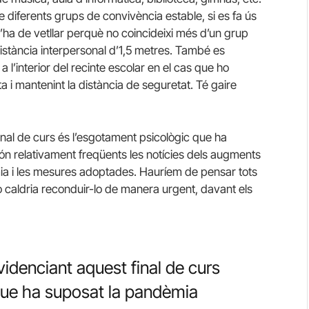
de diferents grups de convivència estable, si es fa ús
s’ha de vetllar perquè no coincideixi més d’un grup
 distància interpersonal d’1,5 metres. També es
’interior del recinte escolar en el cas que ho
ta i mantenint la distància de seguretat. Té gaire
nal de curs és l’esgotament psicològic que ha
ón relativament freqüents les notícies dels augments
ia i les mesures adoptades. Hauríem de pensar tots
o caldria reconduir-lo de manera urgent, davant els
idenciant aquest final de curs
que ha suposat la pandèmia