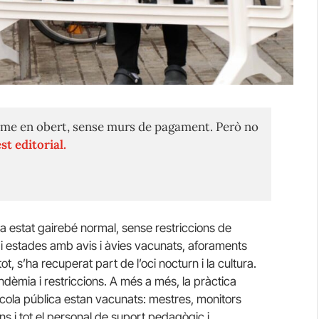
me en obert, sense murs de pagament. Però no
st editorial.
a estat gairebé normal, sense restriccions de
tes i estades amb avis i àvies vacunats, aforaments
ot, s’ha recuperat part de l’oci nocturn i la cultura.
dèmia i restriccions. A més a més, la pràctica
escola pública estan vacunats: mestres, monitors
fins i tot el personal de suport pedagògic i