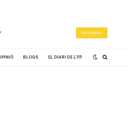
COL·LABORA
OPINIÓ
BLOGS
EL DIARI DE L’FP