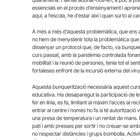
quarantena. I sense adonar-nos-en, a poc a poc, 
essencials en el procés d’ensenyament i aprenen
aquí, a l’escola, he d’estar així i quan surto al car
A més a més d’aquesta problemàtica, que ens apa
no hem de menystenir tota la problemàtica que 
dissenyar un protocol que, de facto, va
bunquer
curs passat, amb la pandèmia controlada foname
mobilitat i la reunió de persones, tenia tot el sen
fortaleses enfront de la incursió externa del viru
Aquesta
bunquerització
necessària aquest curs h
educativa. Ha desaparegut la participació de les 
fer en línia, es fa, limitant al màxim l’accés al 
entrar al centre i només ho fa si té autorització
una presa de temperatura i un rentat de mans. Re
pati i amb presses per sortir i no creuar-se am
no respectar distàncies i grups bombolla. Activita