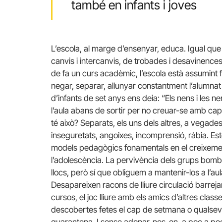
també en infants i joves
L’escola, al marge d’ensenyar, educa. Igual que 
canvis i intercanvis, de trobades i desavinences
de fa un curs acadèmic, l’escola està assumint fu
negar, separar, allunyar constantment l’alumnat 
d’infants de set anys ens deia: “Els nens i les 
l’aula abans de sortir per no creuar-se amb cap
té això? Separats, els uns dels altres, a vegade
inseguretats, angoixes, incomprensió, ràbia. Est
models pedagògics fonamentals en el creixemen
l’adolescència. La pervivència dels grups bombol
llocs, però sí que obliguem a mantenir-los a l’au
Desapareixen racons de lliure circulació barreja
cursos, el joc lliure amb els amics d’altres class
descobertes fetes el cap de setmana o qualsev