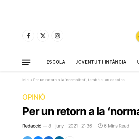
Facebook
X
Instagram
(Twitter)
ESCOLA
JOVENTUT I INFÀNCIA
Inici
»
Per un retorn a la ‘normalitat’, també a les escoles
OPINIÓ
Per un retorn a la ‘norma
Redacció
8 - juny - 2021 · 21:36
6 Mins Read