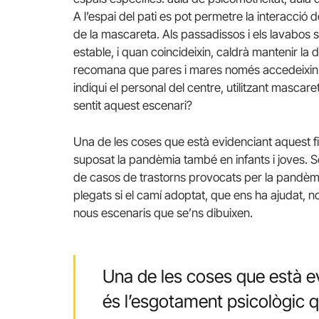
A l’espai del pati es pot permetre la interacció 
de la mascareta. Als passadissos i els lavabos 
estable, i quan coincideixin, caldrà mantenir la
recomana que pares i mares només accedeixin a l
indiqui el personal del centre, utilitzant mascare
sentit aquest escenari?
Una de les coses que està evidenciant aquest fi
suposat la pandèmia també en infants i joves. S
de casos de trastorns provocats per la pandèm
plegats si el camí adoptat, que ens ha ajudat, n
nous escenaris que se’ns dibuixen.
Una de les coses que està ev
és l’esgotament psicològic 