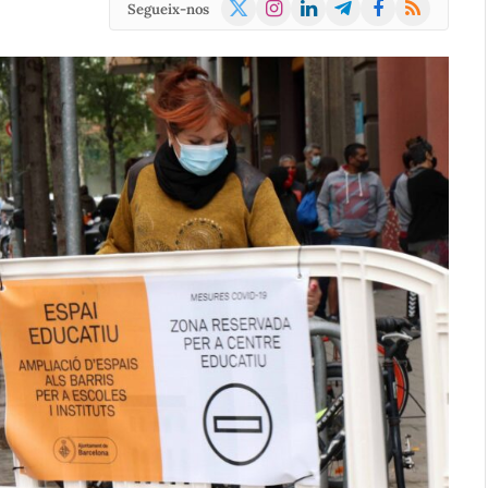
X
Instagram
LinkedIn
Telegram
Facebook
RSS
Segueix-nos
(Twitter)