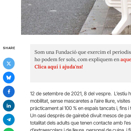
SHARE
Som una Fundació que exercim el periodis
ho podem fer sols, com expliquem en
aque
Clica aquí i ajuda'ns!
12 de setembre de 2021, 8 del vespre. L’estiu h
mobilitat, sense mascaretes a l’aire lliure, visi
pràcticament al 100 % en espais tancats i, fins i t
Un oasi després de gairebé divuit mesos de pan
totalitat dels adults que tenen contacte amb l’
d’extraescolars i de lleure, personal de cuina, i 