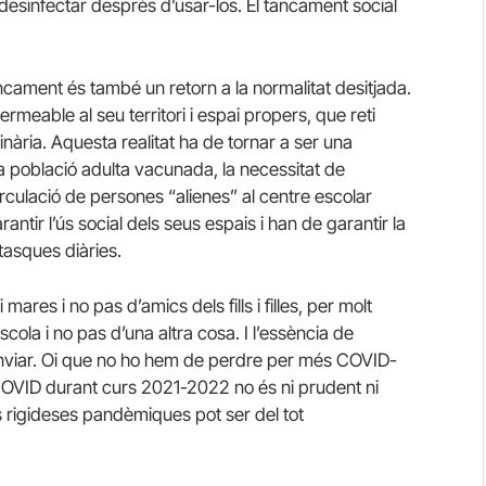
esinfectar després d’usar-los. El tancament social
ncament és també un retorn a la normalitat desitjada.
rmeable al seu territori i espai propers, que reti
nària. Aquesta realitat ha de tornar a ser una
 la població adulta vacunada, la necessitat de
irculació de persones “alienes” al centre escolar
rantir l’ús social dels seus espais i han de garantir la
 tasques diàries.
ares i no pas d’amics dels fills i filles, per molt
escola i no pas d’una altra cosa. I l’essència de
canviar. Oi que no ho hem de perdre per més COVID-
COVID durant curs 2021-2022 no és ni prudent ni
es rigideses pandèmiques pot ser del tot