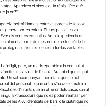
desapareix també la motivació i la il·lusió que són
tatge. Apareixen el bloqueig i la ràbia. “Per què
rer ja no?”.
reix molt nítidament entre les parets de l’escola,
es genera portes enfora. El curs passat es va
itzar
els centres educatius. Amb l’experiència del
ntalment a partir de mesures de restricció de la
tit protegir al màxim els centres i fer-los veritables
s.
a infligit, però, un mal irreparable a la comunitat
famílies en la vida de l’escola. Ara tot el que es pot
recinte. Un sol acompanyant per infant que no pot
 verbal del personal, i quan entra s’ha de sotmetre a
collides d’infants que en el millor dels casos són al
b ningú. Extraescolars que no es poden realitzar per
ts de les AFA i d’entitats del barri o la ciutat que no