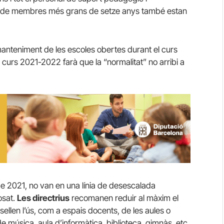
ria de membres més grans de setze anys també estan
manteniment de les escoles obertes durant el curs
curs 2021-2022 farà que la “normalitat” no arribi a
de 2021, no van en una línia de desescalada
osat.
Les directrius
recomanen reduir al màxim el
len l’ús, com a espais docents, de les aules o
de música, aula d’informàtica, biblioteca, gimnàs, etc.