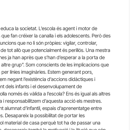
educa la societat. L’escola és agent i motor de
 que fan créixer la canalla i els adolescents. Però des
ncions que no li són pròpies: vigilar, controlar,
de tot allò que potencialment és perillós. Una mestra
nenes ja han après que s’han d’esperar a la porta de
 altre grup”. Som conscients de les implicacions que
s per línies imaginàries. Estem generant pors,
em negant l’existència d’accions didàctiques i
t dels infants i el desenvolupament de
la només és vàlida a l’escola? Ens és igual als altres
la i responsabilitzem d’aquesta acció els mestres.
nt alumnat d’infantil, espais d’aprenentatge entre
es. Desapareix la possibilitat de portar les
ol material de casa perquè tot ha de passar una