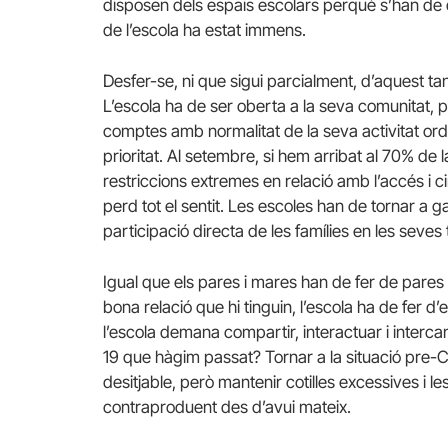
disposen dels espais escolars perquè s’han de d
de l’escola ha estat immens.
Desfer-se, ni que sigui parcialment, d’aquest ta
L’escola ha de ser oberta a la seva comunitat, pe
comptes amb normalitat de la seva activitat ordi
prioritat. Al setembre, si hem arribat al 70% de
restriccions extremes en relació amb l’accés i c
perd tot el sentit. Les escoles han de tornar a ga
participació directa de les famílies en les seves
Igual que els pares i mares han de fer de pares i m
bona relació que hi tinguin, l’escola ha de fer d’
l’escola demana compartir, interactuar i inter
19 que hàgim passat? Tornar a la situació pre-
desitjable, però mantenir cotilles excessives i l
contraproduent des d’avui mateix.