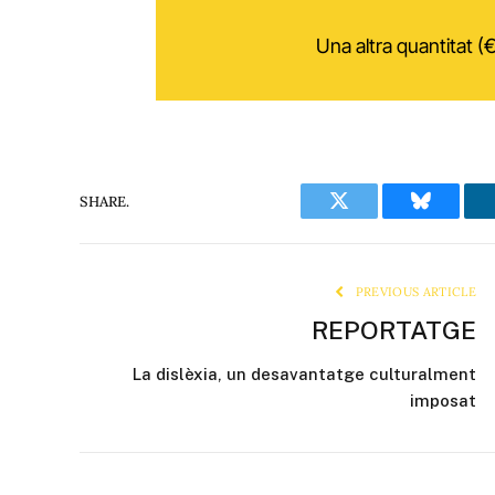
Una altra quantitat (€
SHARE.
Twitter
Bluesky
PREVIOUS ARTICLE
REPORTATGE
La dislèxia, un desavantatge culturalment
imposat