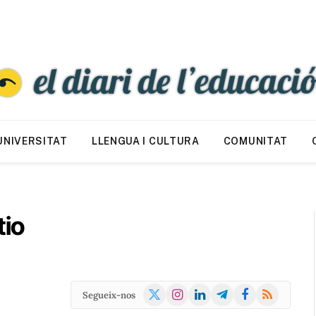
UNIVERSITAT
LLENGUA I CULTURA
COMUNITAT
tio
X
Instagram
LinkedIn
Telegram
Facebook
RSS
Segueix-nos
(Twitter)