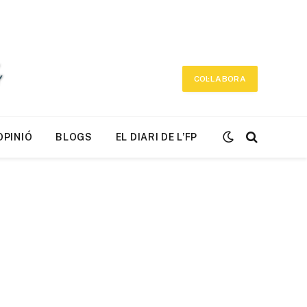
COL·LABORA
OPINIÓ
BLOGS
EL DIARI DE L’FP