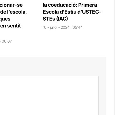
cionar-se
la coeducació: Primera
e l’escola,
Escola d’Estiu d’USTEC-
iques
STEs (IAC)
en sentit
10 - juliol - 2024 · 05:44
 · 06:07