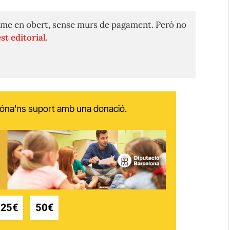
me en obert, sense murs de pagament. Però no
st editorial.
 dóna'ns suport amb una donació.
25€
50€