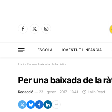
Facebook
X
Instagram
(Twitter)
ESCOLA
JOVENTUT I INFÀNCIA
Inici
»
Per una baixada de la ràtio
Per una baixada de la rà
Redacció
23 - gener - 2017 · 12:41
1 Min Read