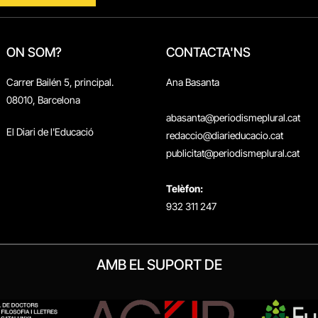
ON SOM?
CONTACTA'NS
Carrer Bailén 5, principal.
Ana Basanta
08010, Barcelona
abasanta@periodismeplural.cat
El Diari de l'Educació
redaccio@diarieducacio.cat
publicitat@periodismeplural.cat
Telèfon:
932 311 247
AMB EL SUPORT DE