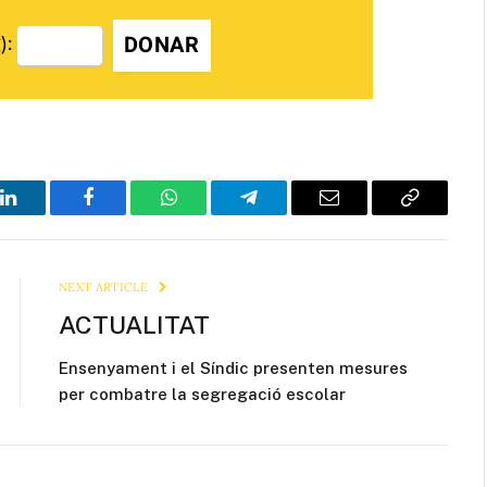
DONAR
):
LinkedIn
Facebook
WhatsApp
Telegram
Email
Copy
Link
NEXT ARTICLE
ACTUALITAT
Ensenyament i el Síndic presenten mesures
per combatre la segregació escolar