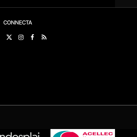
CONNECTA
X
Instagram
Facebook
RSS
(Twitter)