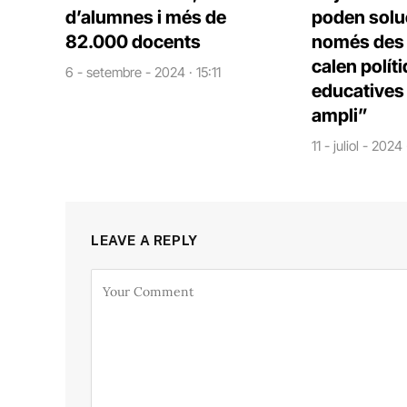
d’alumnes i més de
poden solu
82.000 docents
només des d
calen polít
6 - setembre - 2024 · 15:11
educatives 
ampli”
11 - juliol - 2024
LEAVE A REPLY