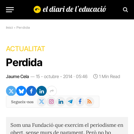
Inici
»
Perdida
ACTUALITAT
Perdida
Jaume Cela
15 - octubre - 2014 · 05:46
1 Min Read
X
Instagram
LinkedIn
Telegram
Facebook
RSS
Segueix-nos
(Twitter)
Som una Fundació que exercim el periodisme en
obert, sense murs de pagament. Però no ho