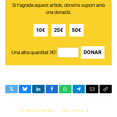
Si t'agrada aquest article, dóna'ns suport amb
una donació.
10€
25€
50€
DONAR
Una altra quantitat (€):
Twitter
Bluesky
LinkedIn
Facebook
WhatsApp
Telegram
Email
Copy
Link
PREVIOUS ARTICLE
NEXT ARTICLE