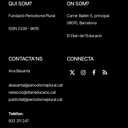
QUI SOM?
ON SOM?
Fundació Periodisme Plural
Carrer Bailén 5, principal.
08010, Barcelona
ISSN 2339 - 9619
El Diari de l'Educació
CONTACTA'NS
CONNECTA
Ana Basanta
X
Instagram
Facebook
RSS
(Twitter)
abasanta@periodismeplural.cat
redaccio@diarieducacio.cat
publicitat@periodismeplural.cat
Telèfon:
932 311 247