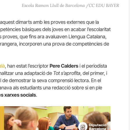
Escola Ramon Llull de Barcelona /CC EDU BAYER
 aquest dimarts amb les proves externes que la
etències bàsiques dels joves en acabar l’escolaritat
es proves, que fins ara avaluaven Llengua Catalana,
strangera, incorporen una prova de competències de
alà
, han estat l’escriptor
Pere Calders
i el periodista
nalitzar una adaptació de
Tot s’aprofita
, del primer, i
l de demostrar la seva comprensió lectora. En el
anava als estudiants una redacció sobre si en ple
es xarxes socials
.