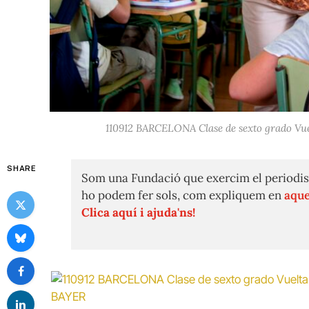
110912 BARCELONA Clase de sexto grado Vuel
SHARE
Som una Fundació que exercim el periodis
ho podem fer sols, com expliquem en
aque
Clica aquí i ajuda'ns!