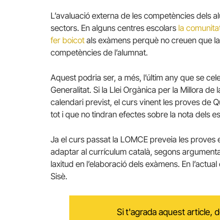
L’avaluació externa de les competències dels a
sectors. En alguns centres escolars
la comunita
fer boicot
als exàmens perquè no creuen que la Ge
competències de l’alumnat.
Aquest podria ser, a més, l’últim any que se ce
Generalitat. Si la Llei Orgànica per la Millora de 
calendari previst, el curs vinent les proves de Q
tot i que no tindran efectes sobre la nota dels e
Ja el curs passat la LOMCE preveia les proves e
adaptar al currículum català, segons argumenta
laxitud en l’elaboració dels exàmens. En l’actu
Sisè.
Si t'agrada aquest article,