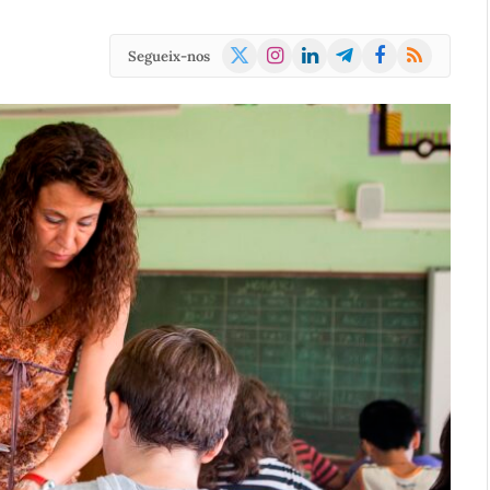
X
Instagram
LinkedIn
Telegram
Facebook
RSS
Segueix-nos
(Twitter)