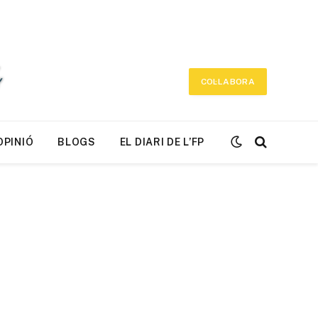
COL·LABORA
OPINIÓ
BLOGS
EL DIARI DE L’FP