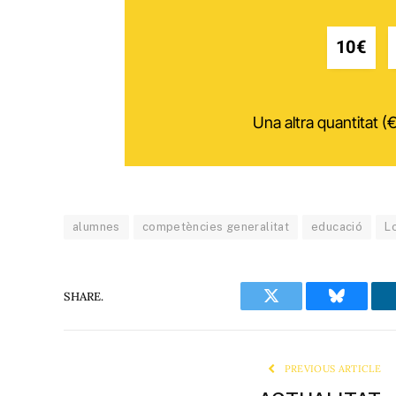
10€
Una altra quantitat (€
alumnes
competències generalitat
educació
L
SHARE.
Twitter
Bluesky
PREVIOUS ARTICLE