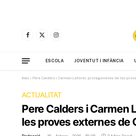
Facebook
X
Instagram
(Twitter)
ESCOLA
JOVENTUT I INFÀNCIA
Inici
»
Pere Calders i Carmen Laforet, protagonistes de les prov
ACTUALITAT
Pere Calders i Carmen L
les proves externes de