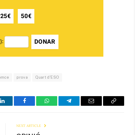
25€
50€
DONAR
):
omce
prova
Quart d'ESO
LinkedIn
Facebook
WhatsApp
Telegram
Email
Copy
Link
NEXT ARTICLE