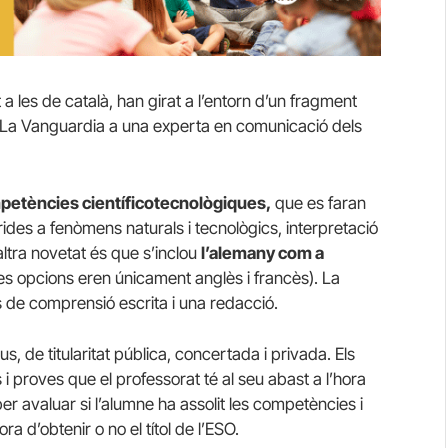
 les de català, han girat a l’entorn d’un fragment
a La Vanguardia a una experta en comunicació dels
etències científicotecnològiques,
que es faran
rides a fenòmens naturals i tecnològics, interpretació
altra novetat és que s’inclou
l’alemany com a
 les opcions eren únicament anglès i francès). La
 de comprensió escrita i una redacció.
s, de titularitat pública, concertada i privada. Els
i proves que el professorat té al seu abast a l’hora
r avaluar si l’alumne ha assolit les competències i
ra d’obtenir o no el títol de l’ESO.