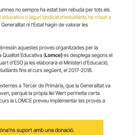
lumnes no sempre ha estat ben rebuda per tots els
t educativa o algun sindicat d’estudiants ha cridat a
neralitat ni l’Estat hagin de valorar les
lebressin aquestes proves organitzades per la
la Qualitat Educativa (
Lomce)
es desplega segons el
uart d’ESO ja les elaborarà el Ministeri d’Educació,
studiants fins el curs següent, el 2017-2018.
xternes a Tercer de Primària, que la Generalitat va
ven, perquè la pròpia llei Wert permetia certa
al curs la LOMCE preveu implementar les proves a
 dóna'ns suport amb una donació.