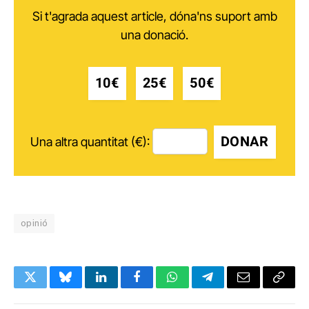
Si t'agrada aquest article, dóna'ns suport amb
una donació.
10€
25€
50€
DONAR
Una altra quantitat (€):
opinió
Twitter
Bluesky
LinkedIn
Facebook
WhatsApp
Telegram
Email
Copy