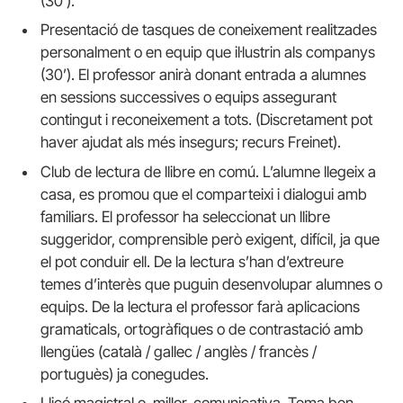
(30’).
Presentació de tasques de coneixement realitzades
personalment o en equip que il·lustrin als companys
(30’). El professor anirà donant entrada a alumnes
en sessions successives o equips assegurant
contingut i reconeixement a tots. (Discretament pot
haver ajudat als més insegurs; recurs Freinet).
Club de lectura de llibre en comú. L’alumne llegeix a
casa, es promou que el comparteixi i dialogui amb
familiars. El professor ha seleccionat un llibre
suggeridor, comprensible però exigent, difícil, ja que
el pot conduir ell. De la lectura s’han d’extreure
temes d’interès que puguin desenvolupar alumnes o
equips. De la lectura el professor farà aplicacions
gramaticals, ortogràfiques o de contrastació amb
llengües (català / gallec / anglès / francès /
portuguès) ja conegudes.