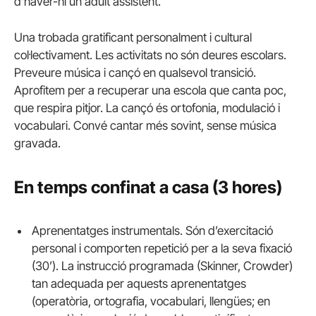
d’haver-hi un adult assistent.
Una trobada gratificant personalment i cultural
col·lectivament. Les activitats no són deures escolars.
Preveure música i cançó en qualsevol transició.
Aprofitem per a recuperar una escola que canta poc,
que respira pitjor. La cançó és ortofonia, modulació i
vocabulari. Convé cantar més sovint, sense música
gravada.
En temps confinat a casa (3 hores)
Aprenentatges instrumentals. Són d’exercitació
personal i comporten repetició per a la seva fixació
(30’). La instrucció programada (Skinner, Crowder)
tan adequada per aquests aprenentatges
(operatòria, ortografia, vocabulari, llengües; en