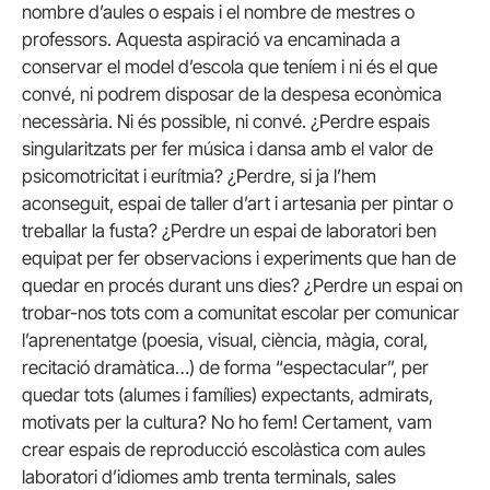
nombre d’aules o espais i el nombre de mestres o
professors. Aquesta aspiració va encaminada a
conservar el model d’escola que teníem i ni és el que
convé, ni podrem disposar de la despesa econòmica
necessària. Ni és possible, ni convé. ¿Perdre espais
singularitzats per fer música i dansa amb el valor de
psicomotricitat i eurítmia? ¿Perdre, si ja l’hem
aconseguit, espai de taller d’art i artesania per pintar o
treballar la fusta? ¿Perdre un espai de laboratori ben
equipat per fer observacions i experiments que han de
quedar en procés durant uns dies? ¿Perdre un espai on
trobar-nos tots com a comunitat escolar per comunicar
l’aprenentatge (poesia, visual, ciència, màgia, coral,
recitació dramàtica…) de forma “espectacular”, per
quedar tots (alumes i famílies) expectants, admirats,
motivats per la cultura? No ho fem! Certament, vam
crear espais de reproducció escolàstica com aules
laboratori d’idiomes amb trenta terminals, sales