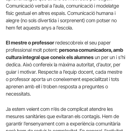
Comunicació verbal a l’aula, comunicació i modelatge
físic gestual en altres espais. Comunicació humana i
alegre (no sols divertida i sorprenent) com potser no
hem fet aquests anys a l’escola.
El mestre o professor
redescobreix el seu paper
professional molt potent:
persona comunicadora, amb
cultura integral que coneix els alumnes
un per un i s’hi
dedica. Això confereix la màxima autoritat, d’autor, per
guiar i motivar. Respecte a l’equip docent, cada mestre
o professor aporta un coneixement especialitzat i tots
aprenen amb ell i troben resposta a preguntes o
necessitats.
Ja estem veient com n’és de complicat atendre les
mesures sanitàries que evitaran els contagis. Hem de
garantir l’ensenyament com a experiència comunitària
però hem de reduir la complexitat. En general, l’activitat