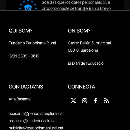
QUI SOM?
ON SOM?
Fundació Periodisme Plural
Carrer Bailén 5, principal.
08010, Barcelona
ISSN 2339 - 9619
El Diari de l'Educació
CONTACTA'NS
CONNECTA
Ana Basanta
X
Instagram
Facebook
RSS
(Twitter)
abasanta@periodismeplural.cat
redaccio@diarieducacio.cat
publicitat@periodismeplural.cat