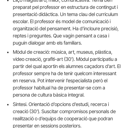
Lliçó magistral o, millor, comunicativa. Tema ben
preparat pel professor en estructura de contingut i
presentació didàctica. Un tema clau del currículum
escolar. El professor és model de comunicació i
organització del pensament. Ha d’incloure precisió,
reptes i preguntes. Que vagin pensant a casa i
puguin dialogar amb els familiars.
Mòdul de creació: música, art, museus, plàstica,
vídeo creació, grafiti-art (30’). Mòdul participatiu a
partir del qual aportin els alumnes caçadors d’art. El
professor sempre ha de tenir quelcom interessant
en reserva. Pot intervenir l’especialista però el
professor habitual ha de presentar-se com a
persona de cultura bàsica integral.
Síntesi. Orientació d’opcions d’estudi, recerca i
creació (30’). Suscitar compromisos personals de
realització o d’equips de cooperació que podran
presentar en sessions posteriors.