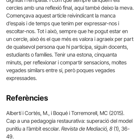
dignitat i l’empatia. I com que sempre tanquem els
cercles amb una reflexió final, aquí també deixo la meva.
Començava aquest article reivindicant la manca
d’espais i de temps que tenim per expressar-nos i
escoltar-nos. Tot i això, sempre que he pogut estar en
un cercle, això és el que més es valora i agraeix per part
de qualsevol persona que hi participa, siguin docents,
estudiants o famílies. Tenir una estona, cinquanta
minuts, per reflexionar i compartir sensacions, moltes
vegades similars entre si, però poques vegades
expressades.
Referències
Albertí i Cortés, M., i Boqué i Torremorell, MC (2015).
Cap a una pedagogia restaurativa: superació del model
punitiu a l’àmbit escolar.
Revista de Mediació, 8
(1), 36-
49.