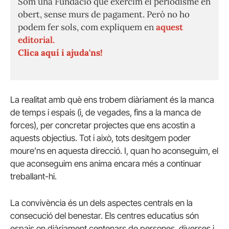
Som una Fundació que exercim el periodisme en
obert, sense murs de pagament. Però no ho
podem fer sols, com expliquem en
aquest
editorial.
Clica aquí i ajuda'ns!
La realitat amb què ens trobem diàriament és la manca
de temps i espais (i, de vegades, fins a la manca de
forces), per concretar projectes que ens acostin a
aquests objectius. Tot i això, tots desitgem poder
moure’ns en aquesta direcció. I, quan ho aconseguim, el
que aconseguim ens anima encara més a continuar
treballant-hi.
La convivència és un dels aspectes centrals en la
consecució del benestar. Els centres educatius són
espais on diàriament centenars de persones, diverses i