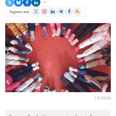
X
Instagram
LinkedIn
Telegram
Facebook
RSS
Segueix-nos
(Twitter)
| FUHEM