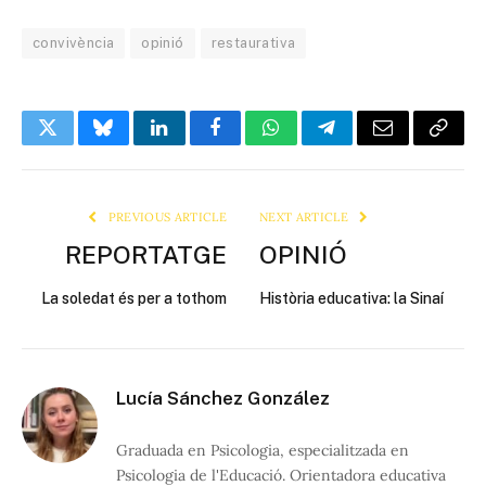
convivència
opinió
restaurativa
Twitter
Bluesky
LinkedIn
Facebook
WhatsApp
Telegram
Email
Copy
Link
PREVIOUS ARTICLE
NEXT ARTICLE
REPORTATGE
OPINIÓ
La soledat és per a tothom
Història educativa: la Sinaí
Lucía Sánchez González
Graduada en Psicologia, especialitzada en
Psicologia de l'Educació. Orientadora educativa