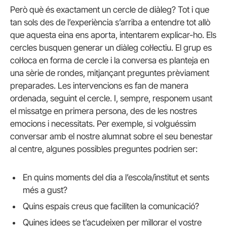
Però què és exactament un cercle de diàleg? Tot i que
tan sols des de l’experiència s’arriba a entendre tot allò
que aquesta eina ens aporta, intentarem explicar-ho. Els
cercles busquen generar un diàleg col·lectiu. El grup es
col·loca en forma de cercle i la conversa es planteja en
una sèrie de rondes, mitjançant preguntes prèviament
preparades. Les intervencions es fan de manera
ordenada, seguint el cercle. I, sempre, responem usant
el missatge en primera persona, des de les nostres
emocions i necessitats. Per exemple, si volguéssim
conversar amb el nostre alumnat sobre el seu benestar
al centre, algunes possibles preguntes podrien ser:
En quins moments del dia a l’escola/institut et sents
més a gust?
Quins espais creus que faciliten la comunicació?
Quines idees se t’acudeixen per millorar el vostre