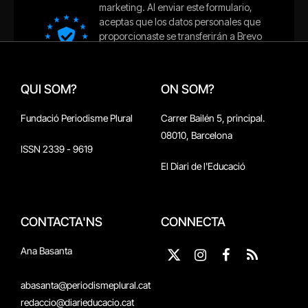
QUI SOM?
ON SOM?
Fundació Periodisme Plural
Carrer Bailén 5, principal.
08010, Barcelona
ISSN 2339 - 9619
El Diari de l'Educació
CONTACTA'NS
CONNECTA
Ana Basanta
X
Instagram
Facebook
RSS
(Twitter)
abasanta@periodismeplural.cat
redaccio@diarieducacio.cat