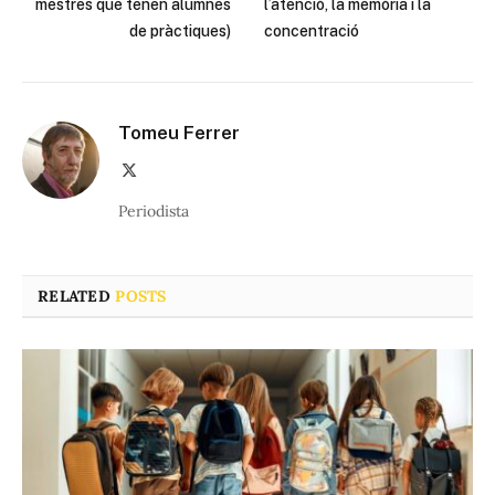
mestres que tenen alumnes
l’atenció, la memòria i la
de pràctiques)
concentració
Tomeu Ferrer
X
(Twitter)
Periodista
RELATED
POSTS