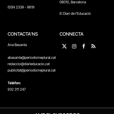
08010, Barcelona
ISSN 2339 - 9619
El Diari de l'Educació
CONTACTA'NS
CONNECTA
Ana Basanta
X
Instagram
Facebook
RSS
(Twitter)
abasanta@periodismeplural.cat
redaccio@diarieducacio.cat
publicitat@periodismeplural.cat
Telèfon:
932 311 247