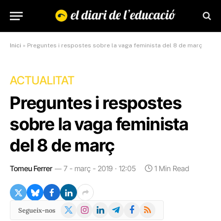
Inici
»
Preguntes i respostes sobre la vaga feminista del 8 de març
ACTUALITAT
Preguntes i respostes
sobre la vaga feminista
del 8 de març
Tomeu Ferrer
7 - març - 2019 · 12:05
1 Min Read
X
Instagram
LinkedIn
Telegram
Facebook
RSS
Segueix-nos
(Twitter)