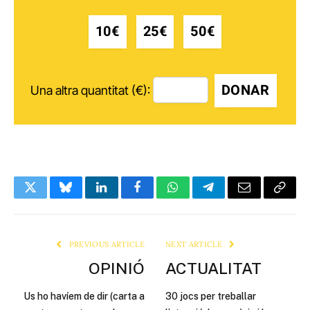
10€
25€
50€
DONAR
Una altra quantitat (€):
Twitter
Bluesky
LinkedIn
Facebook
WhatsApp
Telegram
Email
Copy
Link
PREVIOUS ARTICLE
NEXT ARTICLE
OPINIÓ
ACTUALITAT
Us ho havíem de dir (carta a
30 jocs per treballar