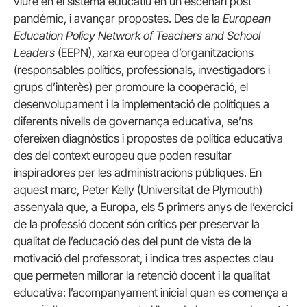
viure en el sistema educatiu en un escenari post
pandèmic, i avançar propostes. Des de la
European
Education Policy Network of Teachers and School
Leaders
(EEPN), xarxa europea d’organitzacions
(responsables polítics, professionals, investigadors i
grups d’interès) per promoure la cooperació, el
desenvolupament i la implementació de polítiques a
diferents nivells de governança educativa, se’ns
ofereixen diagnòstics i propostes de política educativa
des del context europeu que poden resultar
inspiradores per les administracions públiques. En
aquest marc, Peter Kelly (Universitat de Plymouth)
assenyala que, a Europa, els 5 primers anys de l’exercici
de la professió docent són crítics per preservar la
qualitat de l’educació des del punt de vista de la
motivació del professorat, i indica tres aspectes clau
que permeten millorar la retenció docent i la qualitat
educativa: l’acompanyament inicial quan es comença a