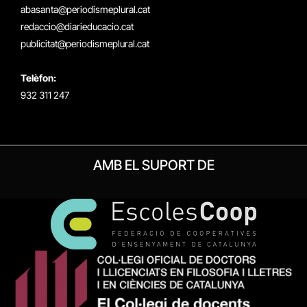
(Twitter)
abasanta@periodismeplural.cat
redaccio@diarieducacio.cat
publicitat@periodismeplural.cat
Telèfon:
932 311 247
AMB EL SUPORT DE