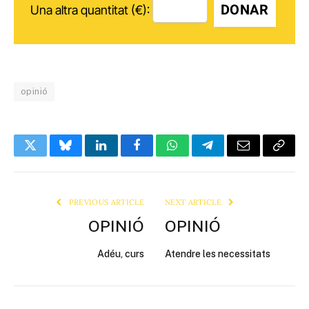
DONAR
Una altra quantitat (€):
opinió
Twitter
Bluesky
LinkedIn
Facebook
WhatsApp
Telegram
Email
Copy
Link
PREVIOUS ARTICLE
NEXT ARTICLE
OPINIÓ
OPINIÓ
Adéu, curs
Atendre les necessitats