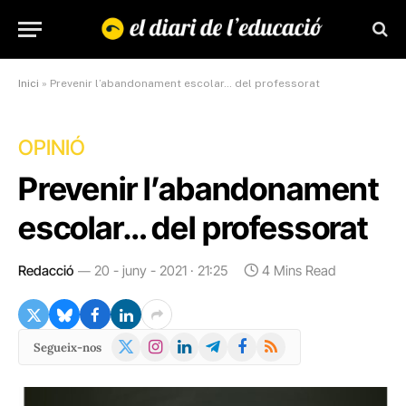
Inici
»
Prevenir l’abandonament escolar… del professorat
OPINIÓ
Prevenir l’abandonament
escolar… del professorat
Redacció
20 - juny - 2021 · 21:25
4 Mins Read
X
Instagram
LinkedIn
Telegram
Facebook
RSS
Segueix-nos
(Twitter)