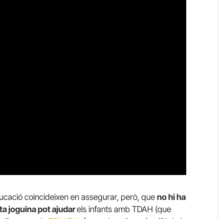
ducació coincideixen en assegurar, però, que
no hi ha
ta joguina pot ajudar
els infants amb TDAH (que