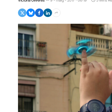
Victòria Oliveres
9 - maig - 2017 · 06:19
5 Mins R