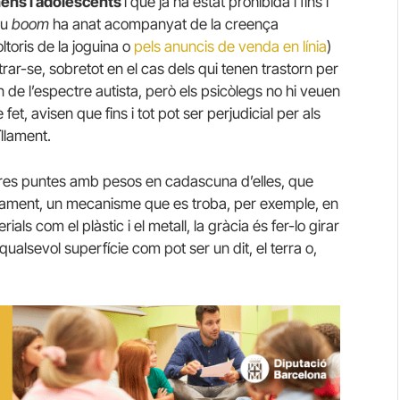
 nens i adolescents
i que ja ha estat prohibida i fins i
eu
boom
ha anat acompanyat de la creença
ltoris de la joguina o
pels anuncis de venda en línia
)
rar-se, sobretot en el cas dels qui tenen trastorn per
rn de l’espectre autista, però els psicòlegs no hi veuen
fet, avisen que fins i tot pot ser perjudicial per als
llament.
 tres puntes amb pesos en cadascuna d’elles, que
dolament, un mecanisme que es troba, per exemple, en
als com el plàstic i el metall, la gràcia és fer-lo girar
ualsevol superfície com pot ser un dit, el terra o,