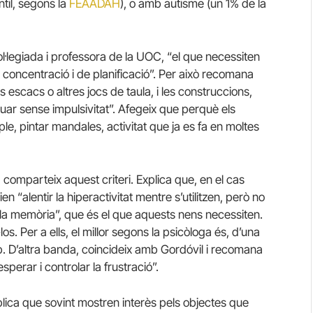
til, segons la
FEAADAH
)
, o amb autisme (un 1% de la
col·legiada i professora de la UOC, “el que necessiten
 concentració i de planificació”. Per això recomana
s escacs o altres jocs de taula, i les construccions,
uar sense impulsivitat”. Afegeix que perquè els
ple, pintar mandales, activitat que ja es fa en moltes
, comparteix aquest criteri. Explica que, en el cas
 “alentir la hiperactivitat mentre s’utilitzen, però no
r la memòria”, que és el que aquests nens necessiten.
s. Per a ells, el millor segons la psicòloga és, d’una
p. D’altra banda, coincideix amb Gordóvil i recomana
sperar i controlar la frustració”.
plica que sovint mostren interès pels objectes que