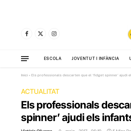
Facebook
X
Instagram
(Twitter)
ESCOLA
JOVENTUT I INFÀNCIA
Inici
»
Els professionals descarten que el ‘fidget spinner’ ajudi 
ACTUALITAT
Els professionals descar
spinner’ ajudi els infa