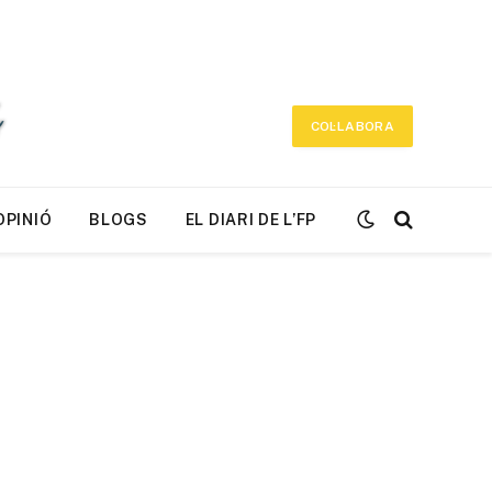
COL·LABORA
OPINIÓ
BLOGS
EL DIARI DE L’FP