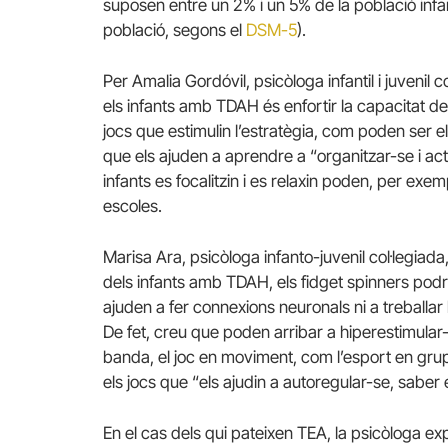
suposen entre un 2% i un 5% de la població infan
població, segons el
DSM-5
).
Per Amalia Gordóvil, psicòloga infantil i juvenil 
els infants amb TDAH és enfortir la capacitat de
jocs que estimulin l’estratègia, com poden ser el
que els ajuden a aprendre a “organitzar-se i act
infants es focalitzin i es relaxin poden, per exem
escoles.
Marisa Ara, psicòloga infanto-juvenil col·legiada
dels infants amb TDAH, els fidget spinners podrien
ajuden a fer connexions neuronals ni a treballa
De fet, creu que poden arribar a hiperestimular-lo
banda, el joc en moviment, com l’esport en gru
els jocs que “els ajudin a autoregular-se, saber e
En el cas dels qui pateixen TEA, la psicòloga ex