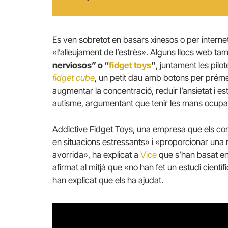
Es ven sobretot en basars xinesos o per internet
«l’alleujament de l’estrès». Alguns llocs web t
nerviosos” o “
fidget toys
”
, juntament les pil
fidget cube
, un petit dau amb botons per préme
augmentar la concentració, reduir l’ansietat i e
autisme, argumentant que tenir les mans ocupade
Addictive Fidget Toys, una empresa que els com
en situacions estressants» i «proporcionar una
avorrida», ha explicat a
Vice
que s’han basat en
afirmat al mitjà que «no han fet un estudi cientí
han explicat que els ha ajudat.