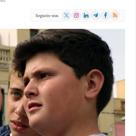
ead
X
Instagram
LinkedIn
Telegram
Facebook
RSS
Segueix-nos
(Twitter)