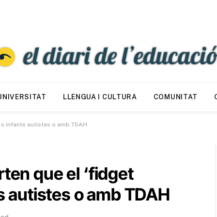
UNIVERSITAT
LLENGUA I CULTURA
COMUNITAT
els infants autistes o amb TDAH
ten que el ‘fidget
nts autistes o amb TDAH