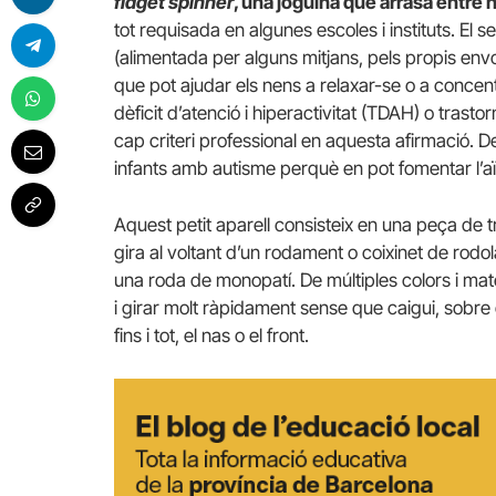
fidget spinner
, una joguina que arrasa entre
tot requisada en algunes escoles i instituts. El s
(alimentada per alguns mitjans, pels propis envo
que pot ajudar els nens a relaxar-se o a concent
dèficit d’atenció i hiperactivitat (TDAH) o trasto
cap criteri professional en aquesta afirmació. De 
infants amb autisme perquè en pot fomentar l’aï
Aquest petit aparell consisteix en una peça de
gira al voltant d’un rodament o coixinet de ro
una roda de monopatí. De múltiples colors i materi
i girar molt ràpidament sense que caigui, sobre q
fins i tot, el nas o el front.