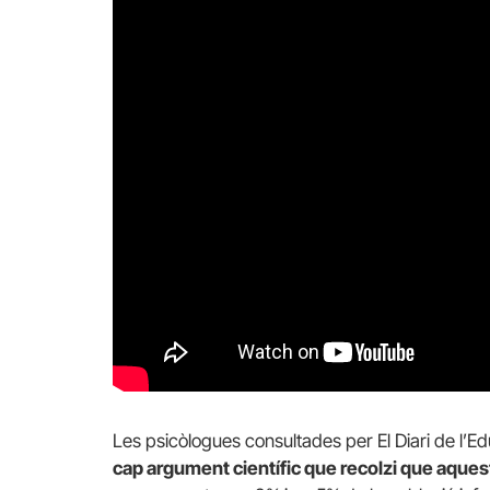
Les psicòlogues consultades per El Diari de l’E
cap argument científic que recolzi que aques