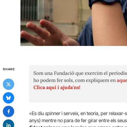
SHARE
Som una Fundació que exercim el periodis
ho podem fer sols, com expliquem en
aque
Clica aquí i ajuda'ns!
«Es diu
spinner
i serveix, en teoria, per relaxar-s
anys) mentre no para de fer girar entre els seus