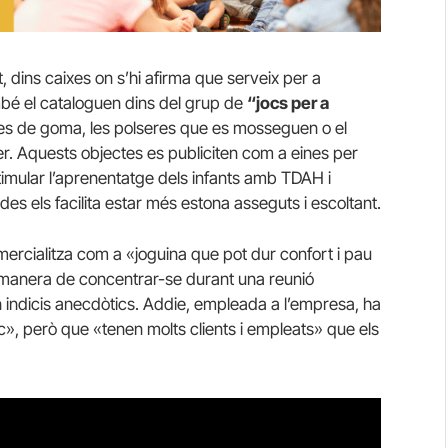
, dins caixes on s’hi afirma que serveix per a
ambé el cataloguen dins del grup de
“jocs per a
otes de goma, les polseres que es mosseguen o el
r. Aquests objectes es publiciten com a eines per
stimular l’aprenentatge dels infants amb TDAH i
s els facilita estar més estona asseguts i escoltant.
ercialitza com a «joguina que pot dur confort i pau
 manera de concentrar-se durant una reunió
 indicis anecdòtics. Addie, empleada a l’empresa, ha
fic», però que «tenen molts clients i empleats» que els