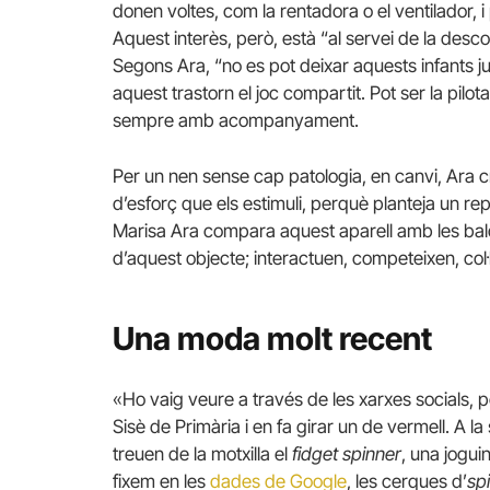
donen voltes, com la rentadora o el ventilador, 
Aquest interès, però, està “al servei de la desconn
Segons Ara, “no es pot deixar aquests infants 
aquest trastorn el joc compartit. Pot ser la pilot
sempre amb acompanyament.
Per un nen sense cap patologia, en canvi, Ara c
d’esforç que els estimuli, perquè planteja un rep
Marisa Ara compara aquest aparell amb les baldufe
d’aquest objecte; interactuen, competeixen, col·
Una moda molt recent
«Ho vaig veure a través de les xarxes socials, 
Sisè de Primària i en fa girar un de vermell. A la 
treuen de la motxilla el
fidget spinner
, una jogu
fixem en les
dades de Google
, les cerques d’
sp