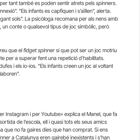
i per tant també es poden sentir atrets pels
spinners
.
exió”. “Els infants es capfiquen i s’aïllen”, alerta.
jugant sols”. La psicòloga recomana per als nens amb
a, un conte o qualsevol tipus de joc simbòlic, però
reu que el
fidget spinner
sí que pot ser un joc motriu
te per a superar fent una repetició d’habilitats.
s i els io-ios. “Els infants creen un joc al voltant
laboren”.
per Instagram i per Youtube» explica el Manel, que fa
sortida de l’escola, ell i quasi tots els seus amics
ina que no fa gaires dies que han comprat.
Si ens
inner
a Catalunya eren gairebé inexistents i s’han