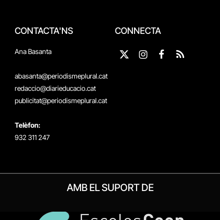
CONTACTA'NS
CONNECTA
Ana Basanta
X
Instagram
Facebook
RSS
(Twitter)
abasanta@periodismeplural.cat
redaccio@diarieducacio.cat
publicitat@periodismeplural.cat
Telèfon:
932 311 247
AMB EL SUPORT DE