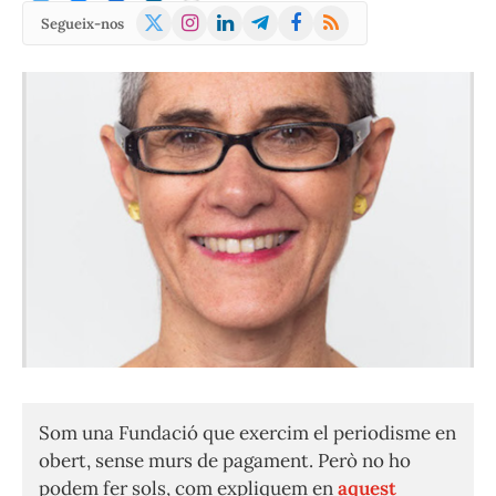
X
Instagram
LinkedIn
Telegram
Facebook
RSS
Segueix-nos
(Twitter)
Som una Fundació que exercim el periodisme en
obert, sense murs de pagament. Però no ho
podem fer sols, com expliquem en
aquest