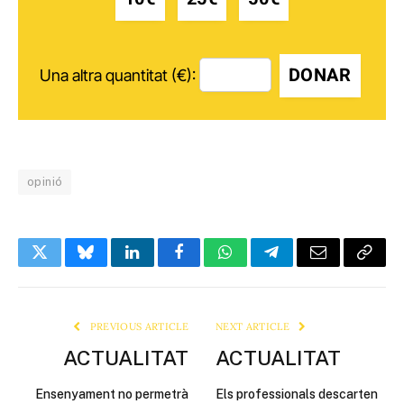
DONAR
Una altra quantitat (€):
opinió
Twitter
Bluesky
LinkedIn
Facebook
WhatsApp
Telegram
Email
Copy
Link
PREVIOUS ARTICLE
NEXT ARTICLE
ACTUALITAT
ACTUALITAT
Ensenyament no permetrà
Els professionals descarten