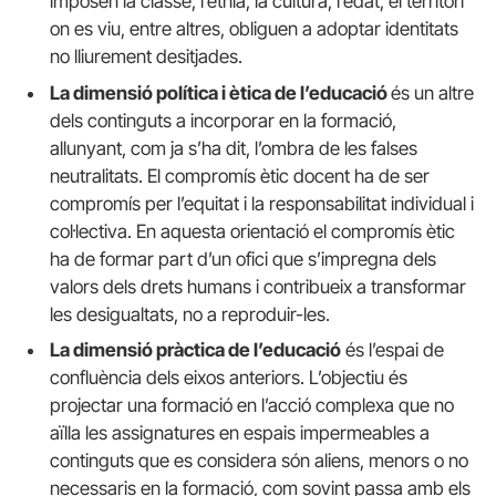
imposen la classe, l’ètnia, la cultura, l’edat, el territori
on es viu, entre altres, obliguen a adoptar identitats
no lliurement desitjades.
La dimensió política i ètica de l’educació
és un altre
dels continguts a incorporar en la formació,
allunyant, com ja s’ha dit, l’ombra de les falses
neutralitats. El compromís ètic docent ha de ser
compromís per l’equitat i la responsabilitat individual i
col·lectiva. En aquesta orientació el compromís ètic
ha de formar part d’un ofici que s’impregna dels
valors dels drets humans i contribueix a transformar
les desigualtats, no a reproduir-les.
La dimensió pràctica de l’educació
és l’espai de
confluència dels eixos anteriors. L’objectiu és
projectar una formació en l’acció complexa que no
aïlla les assignatures en espais impermeables a
continguts que es considera són aliens, menors o no
necessaris en la formació, com sovint passa amb els