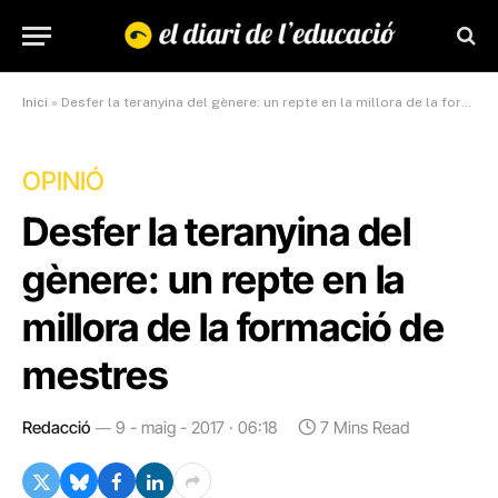
Inici
»
Desfer la teranyina del gènere: un repte en la millora de la formació de mestres
OPINIÓ
Desfer la teranyina del
gènere: un repte en la
millora de la formació de
mestres
Redacció
9 - maig - 2017 · 06:18
7 Mins Read