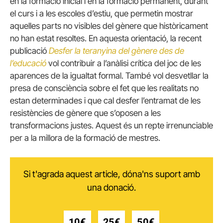
en la formació inicial i en la formació permanent, durant
el curs i a les escoles d’estiu, que permetin mostrar
aquelles parts no visibles del gènere que històricament
no han estat resoltes. En aquesta orientació, la recent
publicació
Desfer la teranyina del gènere des de
l’educació
vol contribuir a l’anàlisi crítica del joc de les
aparences de la igualtat formal. També vol desvetllar la
presa de consciència sobre el fet que les realitats no
estan determinades i que cal desfer l’entramat de les
resistències de gènere que s’oposen a les
transformacions justes. Aquest és un repte irrenunciable
per a la millora de la formació de mestres.
Si t'agrada aquest article, dóna'ns suport amb
una donació.
10€
25€
50€