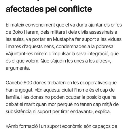
afectades pel conflicte
El mateix convenciment que el va dur a ajuntar els orfes
de Boko Haram, dels militars i dels civils assassinats a
les aules, va portar en Mustapha fer suport a les vídues
i mares d’aquests nens, condemnades a la pobresa.
«Ajuntant-les mirem d’impulsar la seva integració, que
és el que volem. Que s’ajudin les unes a les altres»,
argumenta.
Gairebé 600 dones treballen en les cooperatives que
han engegat. «En aquesta ciutat l’home és el cap de
família. I les dones no poden ocupar la posició que ha
deixat el marit quan mor perquè no tenen cap mitjà de
subsistència ni suport per tirar endavant», explica.
«Amb formació i un suport econòmic són capaços de