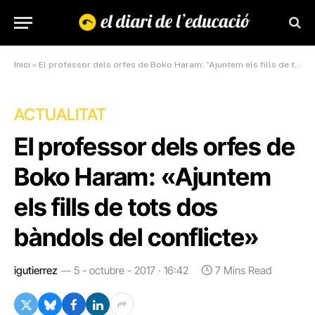
Inici
»
El professor dels orfes de Boko Haram: “Ajuntem els fills de tots dos bàndols del conflicte”
ACTUALITAT
El professor dels orfes de
Boko Haram: «Ajuntem
els fills de tots dos
bàndols del conflicte»
igutierrez
5 - octubre - 2017 · 16:42
7 Mins Read