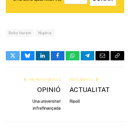
Boko Haram
Nigèria
Twitter
Bluesky
LinkedIn
Facebook
WhatsApp
Telegram
Email
Copy
Link
PREVIOUS ARTICLE
NEXT ARTICLE
OPINIÓ
ACTUALITAT
Una universitat
Ripoll
infrafinançada