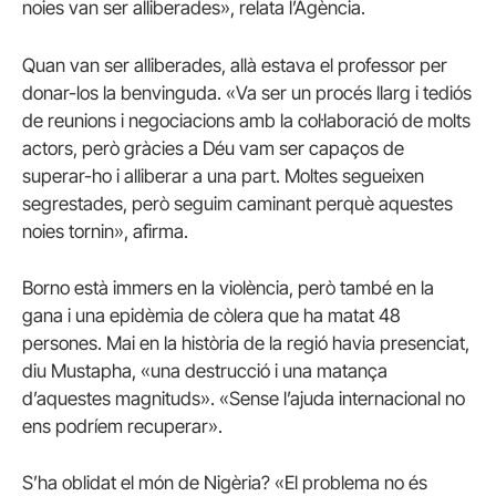
noies van ser alliberades», relata l’Agència.
Quan van ser alliberades, allà estava el professor per
donar-los la benvinguda. «Va ser un procés llarg i tediós
de reunions i negociacions amb la col·laboració de molts
actors, però gràcies a Déu vam ser capaços de
superar-ho i alliberar a una part. Moltes segueixen
segrestades, però seguim caminant perquè aquestes
noies tornin», afirma.
Borno està immers en la violència, però també en la
gana i una epidèmia de còlera que ha matat 48
persones. Mai en la història de la regió havia presenciat,
diu Mustapha, «una destrucció i una matança
d’aquestes magnituds». «Sense l’ajuda internacional no
ens podríem recuperar».
S’ha oblidat el món de Nigèria? «El problema no és