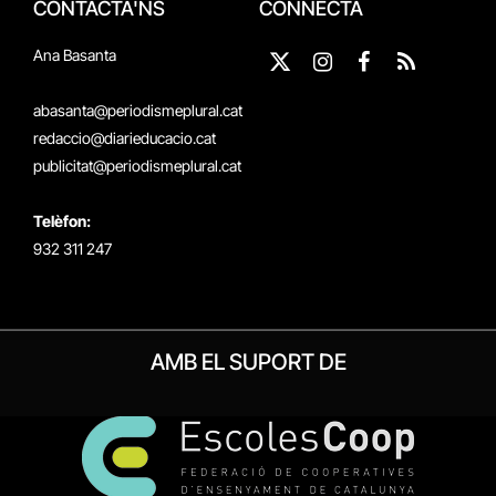
CONTACTA'NS
CONNECTA
Ana Basanta
X
Instagram
Facebook
RSS
(Twitter)
abasanta@periodismeplural.cat
redaccio@diarieducacio.cat
publicitat@periodismeplural.cat
Telèfon:
932 311 247
AMB EL SUPORT DE