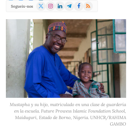
X
Instagram
LinkedIn
Telegram
Facebook
RSS
Segueix-nos
(Twitter)
Mustapha y su hijo, matriculado en una clase de guardería
en la escuela. Future Prowess Islamic Foundation School,
Maiduguri, Estado de Borno, Nigeria. UNHCR/RAHIMA
GAMBO