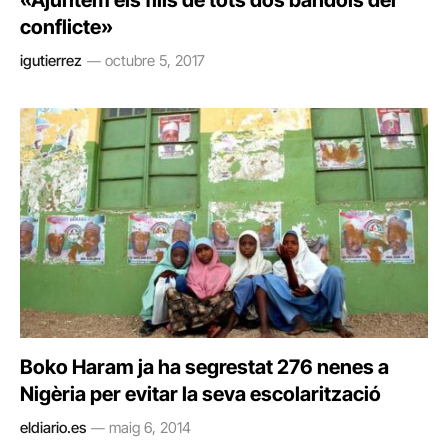
«Ajuntem els fills de tots dos bàndols del
conflicte»
igutierrez
octubre 5, 2017
Boko Haram ja ha segrestat 276 nenes a
Nigèria per evitar la seva escolarització
eldiario.es
maig 6, 2014