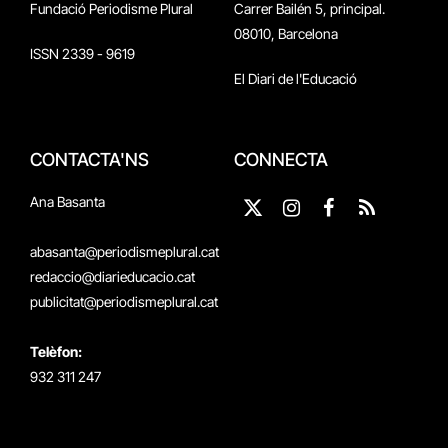
Fundació Periodisme Plural
Carrer Bailén 5, principal.
08010, Barcelona
ISSN 2339 - 9619
El Diari de l'Educació
CONTACTA'NS
CONNECTA
Ana Basanta
X
Instagram
Facebook
RSS
(Twitter)
abasanta@periodismeplural.cat
redaccio@diarieducacio.cat
publicitat@periodismeplural.cat
Telèfon:
932 311 247