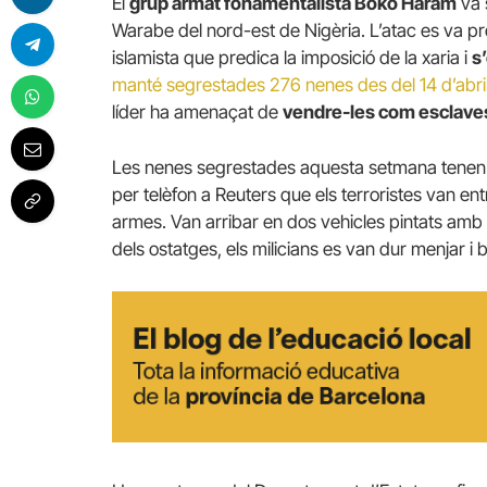
El
grup armat fonamentalista Boko Haram
va s
Warabe del nord-est de Nigèria. L’atac es va pr
islamista que predica la imposició de la xaria i
s
manté segrestades 276 nenes des del 14 d’abril, 
líder ha amenaçat de
vendre-les com esclave
Les nenes segrestades aquesta setmana tenen en
per telèfon a Reuters que els terroristes van entr
armes. Van arribar en dos vehicles pintats amb 
dels ostatges, els milicians es van dur menjar i b