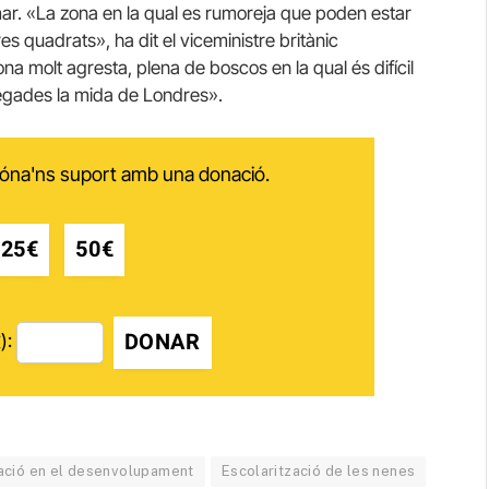
mar. «La zona en la qual es rumoreja que poden estar
s quadrats», ha dit el viceministre britànic
a molt agresta, plena de boscos en la qual és difícil
vegades la mida de Londres».
 dóna'ns suport amb una donació.
25€
50€
DONAR
):
ació en el desenvolupament
Escolarització de les nenes