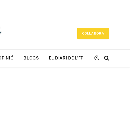
COL·LABORA
OPINIÓ
BLOGS
EL DIARI DE L’FP