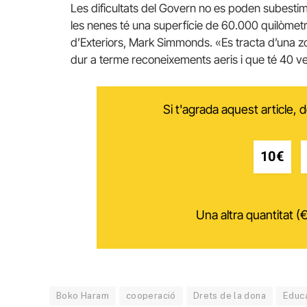
Les dificultats del Govern no es poden subesti
les nenes té una superfície de 60.000 quilòmetre
d’Exteriors, Mark Simmonds. «Es tracta d’una zon
dur a terme reconeixements aeris i que té 40 
Si t'agrada aquest article,
10€
Una altra quantitat (€
Boko Haram
cooperació
Drets de la dona
Educ