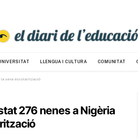
UNIVERSITAT
LLENGUA I CULTURA
COMUNITAT
 la seva escolarització
tat 276 nenes a Nigèria
rització