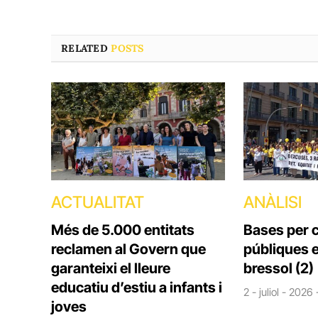
RELATED
POSTS
ACTUALITAT
ANÀLISI
Més de 5.000 entitats
Bases per c
reclamen al Govern que
públiques e
garanteixi el lleure
bressol (2)
educatiu d’estiu a infants i
2 - juliol - 2026
joves