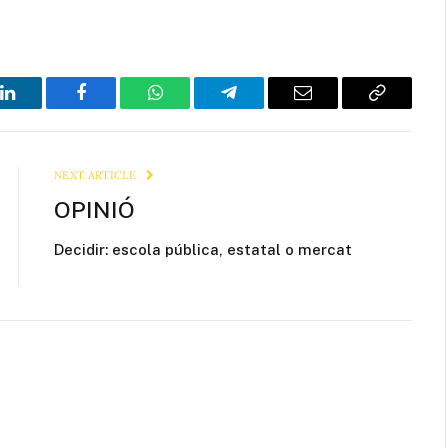
LinkedIn
Facebook
WhatsApp
Telegram
Email
Copy
Link
NEXT ARTICLE
OPINIÓ
Decidir: escola pública, estatal o mercat