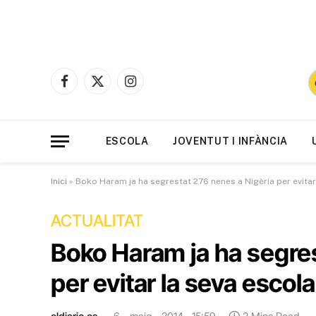
Facebook
X
Instagram
(Twitter)
ESCOLA
JOVENTUT I INFÀNCIA
Inici
»
Boko Haram ja ha segrestat 276 nenes a Nigèria per evitar
ACTUALITAT
Boko Haram ja ha segres
per evitar la seva escola