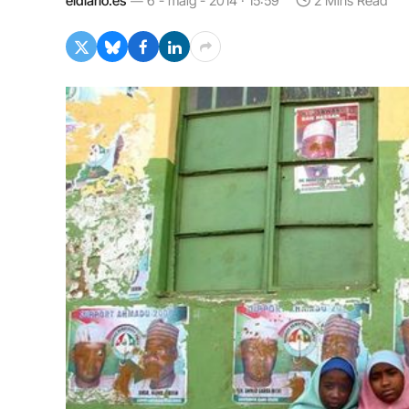
eldiario.es
6 - maig - 2014 · 15:59
2 Mins Read