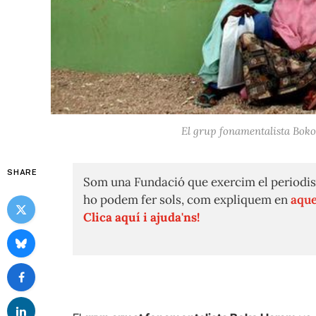
El grup fonamentalista Boko 
SHARE
Som una Fundació que exercim el periodis
ho podem fer sols, com expliquem en
aque
Clica aquí i ajuda'ns!