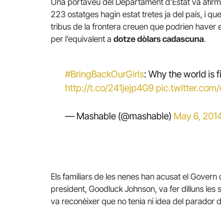
Una portaveu del Departament d’Estat va afirma
223 ostatges hagin estat tretes ja del país, i qu
tribus de la frontera creuen que podrien have
per l’equivalent a
dotze dòlars cadascuna
.
#BringBackOurGirls
: Why the world is f
http://t.co/241jejp4G9
pic.twitter.co
— Mashable (@mashable)
May 6, 201
Els familiars de les nenes han acusat el Govern 
president, Goodluck Johnson, va fer dilluns les
va reconèixer que no tenia ni idea del parador d