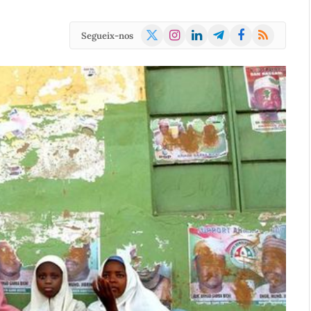
X
Instagram
LinkedIn
Telegram
Facebook
RSS
Segueix-nos
(Twitter)