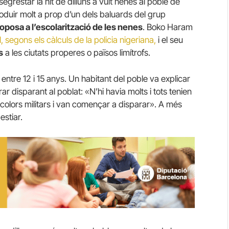
egrestar la nit de dilluns a vuit nenes al poble de
oduir molt a prop d’un dels baluards del grup
’oposa a l’escolarització de les nenes
. Boko Haram
segons els càlculs de la policia nigeriana,
i el seu
s
a les ciutats properes o països limítrofs.
tre 12 i 15 anys. Un habitant del poble va explicar
ar disparant al poblat: «N’hi havia molts i tots tenien
colors militars i van començar a disparar». A més
estiar.