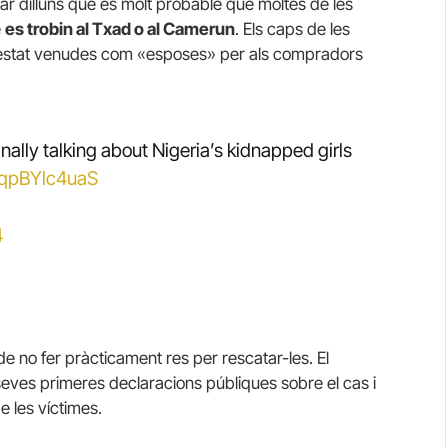
r dilluns que és molt probable que moltes de les
e
es trobin al Txad o al Camerun
. Els caps de les
r estat venudes com «esposes» per als compradors
inally talking about Nigeria’s kidnapped girls
m/qpBYlc4uaS
4
de no fer pràcticament res per rescatar-les. El
 seves primeres declaracions públiques sobre el cas i
e les víctimes.