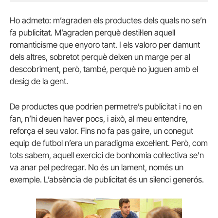
Ho admeto: m’agraden els productes dels quals no se’n
fa publicitat. M’agraden perquè destil·len aquell
romanticisme que enyoro tant. I els valoro per damunt
dels altres, sobretot perquè deixen un marge per al
descobriment, però, també, perquè no juguen amb el
desig de la gent.
De productes que podrien permetre’s publicitat i no en
fan, n’hi deuen haver pocs, i això, al meu entendre,
reforça el seu valor. Fins no fa pas gaire, un conegut
equip de futbol n’era un paradigma excel·lent. Però, com
tots sabem, aquell exercici de bonhomia col·lectiva se’n
va anar pel pedregar. No és un lament, només un
exemple. L’absència de publicitat és un silenci generós.