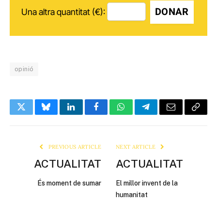
DONAR
Una altra quantitat (€):
opinió
Twitter
Bluesky
LinkedIn
Facebook
WhatsApp
Telegram
Email
Copy
Link
PREVIOUS ARTICLE
NEXT ARTICLE
ACTUALITAT
ACTUALITAT
És moment de sumar
El millor invent de la
humanitat