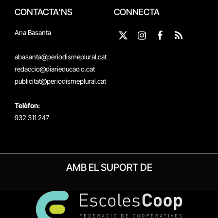
CONTACTA'NS
CONNECTA
Ana Basanta
X
Instagram
Facebook
RSS
(Twitter)
abasanta@periodismeplural.cat
redaccio@diarieducacio.cat
publicitat@periodismeplural.cat
Telèfon:
932 311 247
AMB EL SUPORT DE