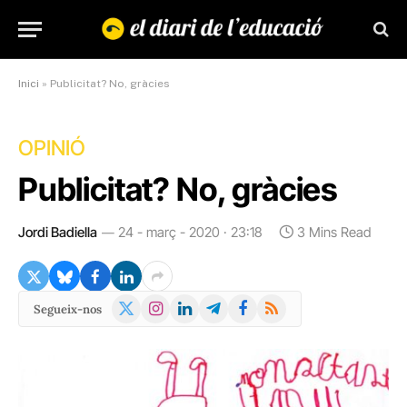
Inici
»
Publicitat? No, gràcies
OPINIÓ
Publicitat? No, gràcies
Jordi Badiella
24 - març - 2020 · 23:18
3 Mins Read
X
Instagram
LinkedIn
Telegram
Facebook
RSS
Segueix-nos
(Twitter)