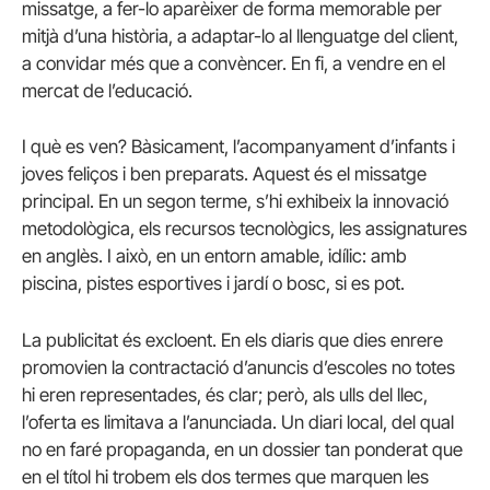
missatge, a fer-lo aparèixer de forma memorable per
mitjà d’una història, a adaptar-lo al llenguatge del client,
a convidar més que a convèncer. En fi, a vendre en el
mercat de l’educació.
I què es ven? Bàsicament, l’acompanyament d’infants i
joves feliços i ben preparats. Aquest és el missatge
principal. En un segon terme, s’hi exhibeix la innovació
metodològica, els recursos tecnològics, les assignatures
en anglès. I això, en un entorn amable, idílic: amb
piscina, pistes esportives i jardí o bosc, si es pot.
La publicitat és excloent. En els diaris que dies enrere
promovien la contractació d’anuncis d’escoles no totes
hi eren representades, és clar; però, als ulls del llec,
l’oferta es limitava a l’anunciada. Un diari local, del qual
no en faré propaganda, en un dossier tan ponderat que
en el títol hi trobem els dos termes que marquen les