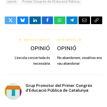
opinió
Primer Congrés de l'Educació Pública
Twitter
Bluesky
LinkedIn
Facebook
WhatsApp
Telegram
Email
Copy
Link
PREVIOUS ARTICLE
NEXT ARTICLE
OPINIÓ
OPINIÓ
L’escola concertada és
No abandonem, vosaltres ens
necessària
vau abandonar
Grup Promotor del Primer Congrés
d’Educació Pública de Catalunya