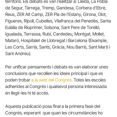
territoris. Els debats es van realitzar a: Lleida, La Pobla
de Segur, Tàrrega, Tremp, Gandesa, Corbera d’Ebre,
Reus, ZER Alt Camp, ZER Pla de l’Estany, Girona, Olot,
Figueres, Ripoll, Cubelles, Vilafranca del Penedès, Santa
Eulàlia de Riuprimer, Solsona, Sant Pere de Torelló,
Igualada, Terrassa, Rubí, Cardedeu, Montgat, Mollet,
Mataró, Hospitalet de Llobregat i Barcelona (Eixample,
Les Corts, Sarrià, Sants, Gràcia, Nou Barris, Sant Martí i
Sant Andreu).
Per unificar pensaments i debats es van elaborar unes
conclusions que recollien les idees principal i que es
poden trobar
a la web del Congrés
. Totes les escoles
adherides al Congrés i qualsevol persona interessada
en llegir-les hi té accés.
Aquesta publicació posa final a la primera fase del
Congrés, esperant que quan les circumstàncies ho