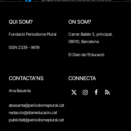
QUI SOM?
ON SOM?
Fundació Periodisme Plural
Carrer Bailén 5, principal.
08010, Barcelona
ISSN 2339 - 9619
El Diari de l'Educació
CONTACTA'NS
CONNECTA
Ana Basanta
X
Instagram
Facebook
RSS
(Twitter)
abasanta@periodismeplural.cat
redaccio@diarieducacio.cat
publicitat@periodismeplural.cat