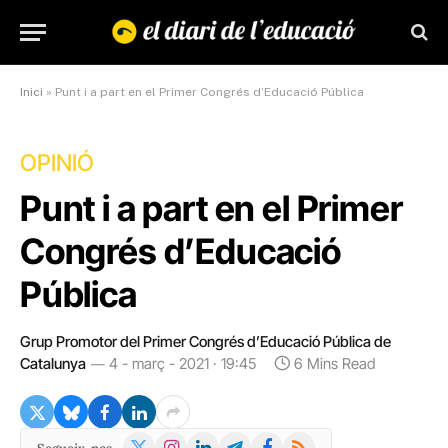
Inici
»
Punt i a part en el Primer Congrés d’Educació Pública
OPINIÓ
Punt i a part en el Primer
Congrés d’Educació
Pública
Grup Promotor del Primer Congrés d’Educació Pública de
Catalunya
4 - març - 2021 · 19:45
6 Mins Read
X
Instagram
LinkedIn
Telegram
Facebook
RSS