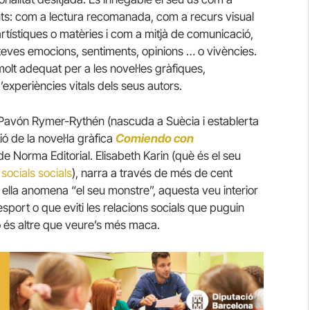
ts: com a lectura recomanada, com a recurs visual
artístiques o matèries i com a mitjà de comunicació,
 teves emocions, sentiments, opinions … o vivències.
molt adequat per a les novel·les gràfiques,
experiències vitals dels seus autors.
n Pavón Rymer-Rythén (nascuda a Suècia i establerta
 de la novel·la gràfica
Comiendo con
de Norma Editorial. Elisabeth Karin (què és el seu
socials socials
), narra a través de més de cent
ella anomena “el seu monstre”, aquesta veu interior
esport o que eviti les relacions socials que puguin
o és altre que veure’s més maca.