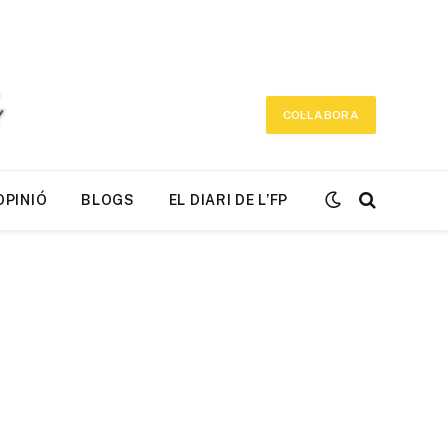
COL·LABORA
OPINIÓ
BLOGS
EL DIARI DE L’FP