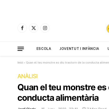
Facebook
X
Instagram
(Twitter)
ESCOLA
JOVENTUT I INFÀNCIA
Inici
»
Quan el teu monstre es diu trastorn de la conducta alimen
ANÀLISI
Quan el teu monstre es d
conducta alimentària