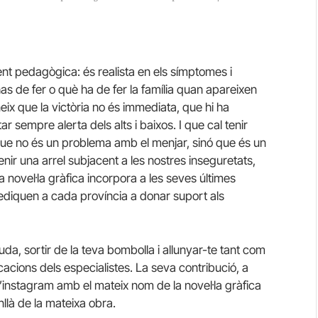
ent pedagògica: és realista en els símptomes i
as de fer o què ha de fer la família quan apareixen
ix que la victòria no és immediata, que hi ha
ar sempre alerta dels alts i baixos. I que cal tenir
 que no és un problema amb el menjar, sinó que és un
enir una arrel subjacent a les nostres inseguretats,
a novel·la gràfica incorpora a les seves últimes
dediquen a cada província a donar suport als
uda, sortir de la teva bombolla i allunyar-te tant com
icacions dels especialistes. La seva contribució, a
’instagram amb el mateix nom de la novel·la gràfica
llà de la mateixa obra.