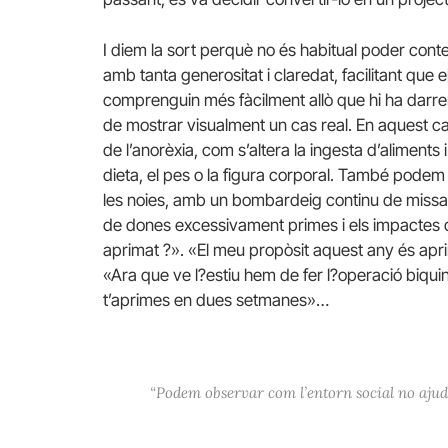
I diem la sort perquè no és habitual poder con
amb tanta generositat i claredat, facilitant que e
comprenguin més fàcilment allò que hi ha darrer
de mostrar visualment un cas real. En aquest
de l’anorèxia, com s’altera la ingesta d’aliment
dieta, el pes o la figura corporal. També podem
les noies, amb un bombardeig continu de missat
de dones excessivament primes i els impactes 
aprimat ?». «El meu propòsit aquest any és ap
«Ara que ve l?estiu hem de fer l?operació biqui
t’aprimes en dues setmanes»…
“Podem observar com l’entorn social no ajud