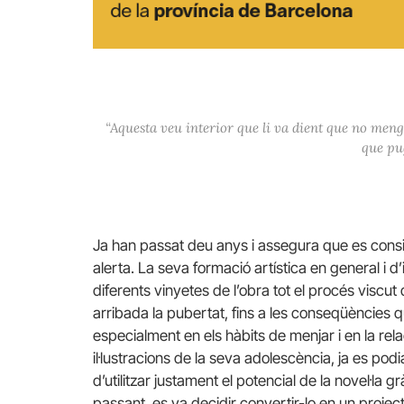
“Aquesta veu interior que li va dient que no mengi 
que pug
Ja han passat deu anys i assegura que es cons
alerta. La seva formació artística en general i d’
diferents vinyetes de l’obra tot el procés viscu
arribada la pubertat, fins a les conseqüències
especialment en els hàbits de menjar i en la rel
il·lustracions de la seva adolescència, ja es p
d’utilitzar justament el potencial de la novel·la g
passant, es va decidir convertir-lo en un projecte 