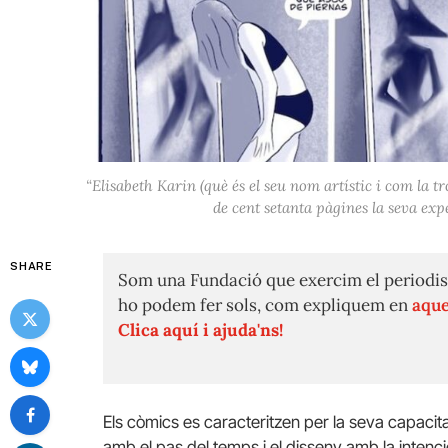
“Elisabeth Karin (què és el seu nom artístic i com la tr
de cent setanta pàgines la seva exp
SHARE
Som una Fundació que exercim el periodis
ho podem fer sols, com expliquem en
aque
Clica aquí i ajuda'ns!
Els còmics es caracteritzen per la seva capacitat 
amb el pas del temps i el disseny amb la intenci