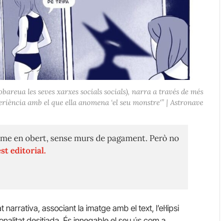
obareua les seves xarxes socials socials), narra a través de més
eriència amb el que ella anomena ‘el seu monstre'” | Astronave
me en obert, sense murs de pagament. Però no
st editorial.
narrativa, associant la imatge amb el text, l’el·lipsi
onalitat desitjada. És innegable el seu ús com a