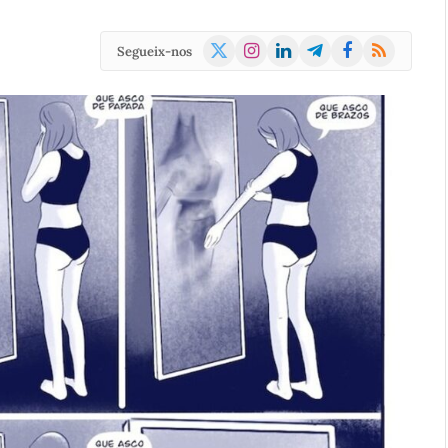
X
Instagram
LinkedIn
Telegram
Facebook
RSS
Segueix-nos
(Twitter)