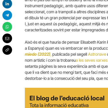
instrument pedagògic, amb quatre usos diferen
seleccionat, com a trampolí a altres disciplines 
el dibuix té un gran potencial per expressar les
I, just en aquest ús pedagògic, aquest mitjà és 
caracteritzades sovint per estar impregnades d’
Això és el que hauria de pensar Elisabeth Kari
a Espanya) quan es va embarcar en la producció
miedo
(2022)
,
publicada pel segell
Astronave
nom artístic i com la trobareu
a les seves xarxes 
setanta pàgines la seva experiència amb el que 
que li va dient que no mengi tant, que faci més 
destorbar-lo a la consecució del seu pla, que n