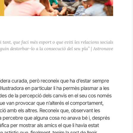
tant, que faci més esport o que eviti les relacions socials
uin destorbar-lo a la consecució del seu pla” | Astronave
idera curada, però reconeix que ha d’estar sempre
il·lustradora en particular li ha permès plasmar a les
t des de la percepció dels canvis en el seu cos només
 que van provocar que n’alterés el comportament,
ació amb els altres. Reconeix que, observant les
odia percebre que alguna cosa no anava bé i, després
ràfica per mostrar als amics el que li havia estat
artístic que, finalment, tenim la sort de llegir.