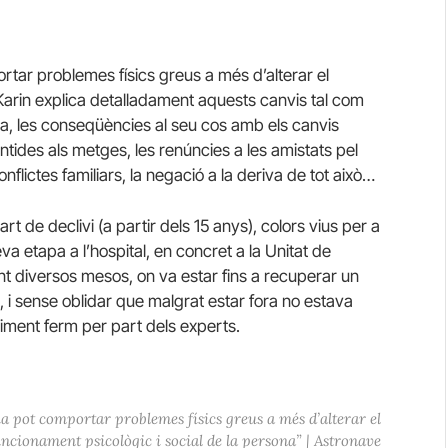
rtar problemes físics greus a més d’alterar el
 Karin explica detalladament aquests canvis tal com
rea, les conseqüències al seu cos amb els canvis
tides als metges, les renúncies a les amistats pel
nflictes familiars, la negació a la deriva de tot això…
t de declivi (a partir dels 15 anys), colors vius per a
eva etapa a l’hospital, en concret a la Unitat de
nt diversos mesos, on va estar fins a recuperar un
 i sense oblidar que malgrat estar fora no estava
iment ferm per part dels experts.
ia pot comportar problemes físics greus a més d’alterar el
uncionament psicològic i social de la persona” | Astronave