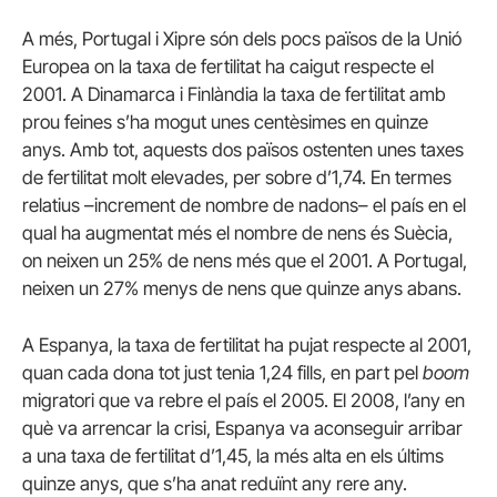
A més, Portugal i Xipre són dels pocs països de la Unió
Europea on la taxa de fertilitat ha caigut respecte el
2001. A Dinamarca i Finlàndia la taxa de fertilitat amb
prou feines s’ha mogut unes centèsimes en quinze
anys. Amb tot, aquests dos països ostenten unes taxes
de fertilitat molt elevades, per sobre d’1,74. En termes
relatius –increment de nombre de nadons– el país en el
qual ha augmentat més el nombre de nens és Suècia,
on neixen un 25% de nens més que el 2001. A Portugal,
neixen un 27% menys de nens que quinze anys abans.
A Espanya, la taxa de fertilitat ha pujat respecte al 2001,
quan cada dona tot just tenia 1,24 fills, en part pel
boom
migratori que va rebre el país el 2005. El 2008, l’any en
què va arrencar la crisi, Espanya va aconseguir arribar
a una taxa de fertilitat d’1,45, la més alta en els últims
quinze anys, que s’ha anat reduïnt any rere any.