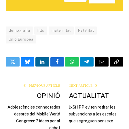
demografia
fills
maternitat
Natalitat
Unió Europea
Twitter
Bluesky
LinkedIn
Facebook
WhatsApp
Telegram
Email
Copy
Link
PREVIOUS ARTICLE
NEXT ARTICLE
OPINIÓ
ACTUALITAT
Adolescències connectades
JxSí i PP eviten retirar les
després del Mobile World
subvencions a les escoles
Congress: 7 idees per al
que segreguen per sexe
debat