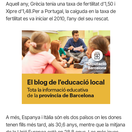
Aquell any, Grècia tenia una taxa de fertilitat d’1,50 i
Xipre d’1,48.Per a Portugal, la caiguda en la taxa de
fertilitat es va iniciar el 2010, l’any del seu rescat.
A més, Espanya i Itàlia són els dos països on les dones
tenen fills més tard, als 30,6 anys, mentre que la mitjana
de la Unió Europea està en 28,8 anys. Les més joves