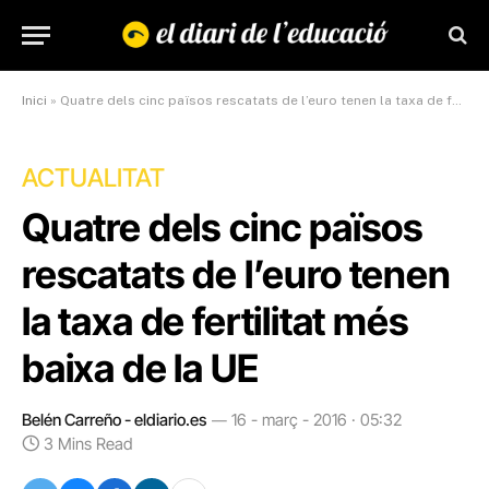
Inici
»
Quatre dels cinc països rescatats de l’euro tenen la taxa de fertilitat més baixa de la UE
ACTUALITAT
Quatre dels cinc països
rescatats de l’euro tenen
la taxa de fertilitat més
baixa de la UE
Belén Carreño - eldiario.es
16 - març - 2016 · 05:32
3 Mins Read