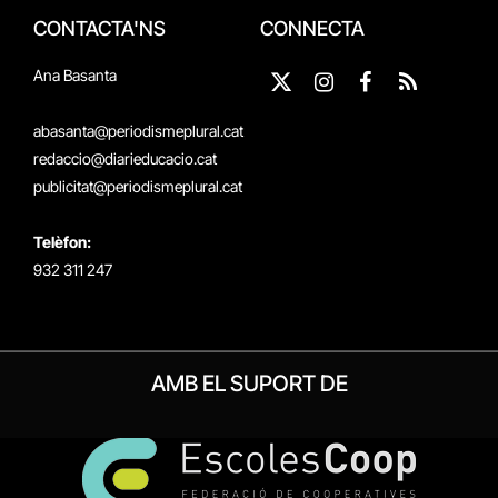
CONTACTA'NS
CONNECTA
Ana Basanta
X
Instagram
Facebook
RSS
(Twitter)
abasanta@periodismeplural.cat
redaccio@diarieducacio.cat
publicitat@periodismeplural.cat
Telèfon:
932 311 247
AMB EL SUPORT DE