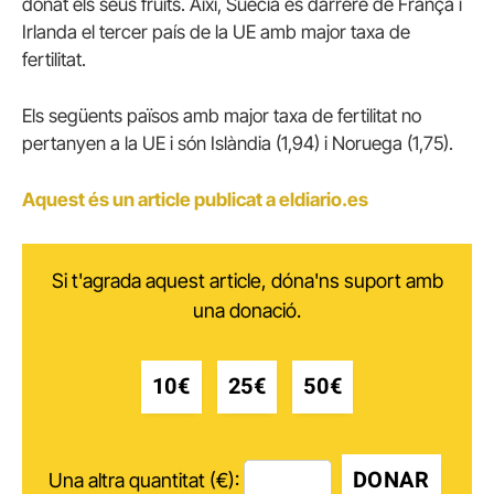
donat els seus fruits. Així, Suècia és darrere de França i
Irlanda el tercer país de la UE amb major taxa de
fertilitat.
Els següents països amb major taxa de fertilitat no
pertanyen a la UE i són Islàndia (1,94) i Noruega (1,75).
Aquest és un article publicat a eldiario.es
Si t'agrada aquest article, dóna'ns suport amb
una donació.
10€
25€
50€
DONAR
Una altra quantitat (€):