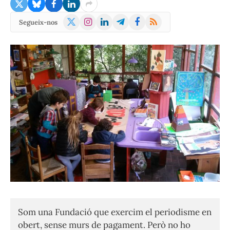
X
Instagram
LinkedIn
Telegram
Facebook
RSS
Segueix-nos
(Twitter)
Som una Fundació que exercim el periodisme en
obert, sense murs de pagament. Però no ho