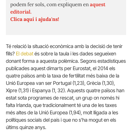
podem fer sols, com expliquem en
aquest
editorial.
Clica aquí i ajuda'ns!
Té relació la situació econòmica amb la decisió de tenir
fills?
El debat
és sobre la taula i les dades segueixen
donant forma a aquesta polèmica. Segons estadístiques
publicades aquest dimarts per Eurostat, el 2014 els
quatre països amb la taxa de fertilitat més baixa de la
Unió Europea van ser Portugal (1,23), Grècia (1,30),
Xipre (1,31) i Espanya (1, 32). Aquests quatre països han
estat sota programes de rescat, un grup on només hi
falta Irlanda, que tradicionalment té una de les taxes
més altes de la Unió Europea (1,94), molt lligada a les
polítiques socials del país i que no s’ha mogut en els
últims quinze anys.