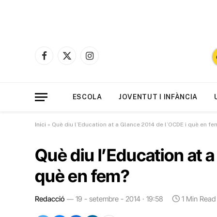
Facebook
X
Instagram
(Twitter)
ESCOLA
JOVENTUT I INFÀNCIA
Inici
»
Què diu l’Education at a Glance 2014 de l’OCDE i què en fe
Què diu l’Education at 
què en fem?
Redacció
19 - setembre - 2014 · 19:58
1 Min Read