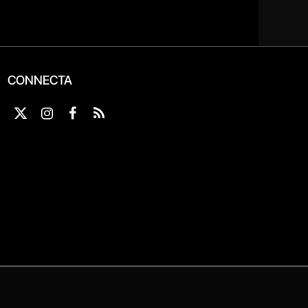
CONNECTA
X
Instagram
Facebook
RSS
(Twitter)