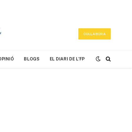
COL·LABORA
OPINIÓ
BLOGS
EL DIARI DE L’FP