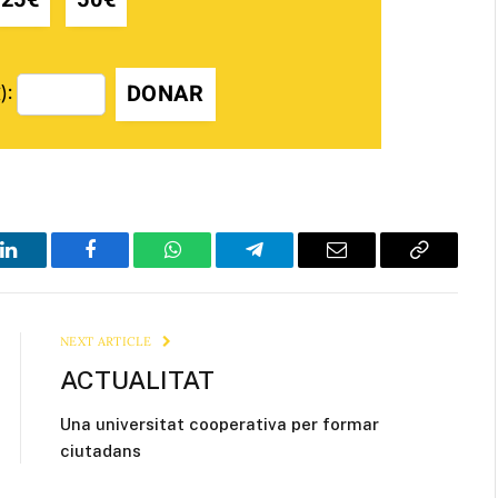
DONAR
):
LinkedIn
Facebook
WhatsApp
Telegram
Email
Copy
Link
NEXT ARTICLE
ACTUALITAT
Una universitat cooperativa per formar
ciutadans