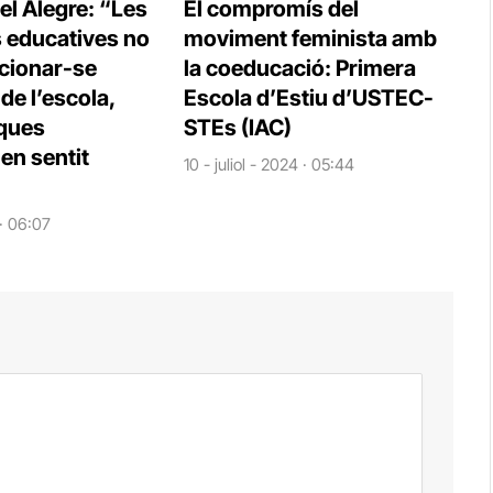
el Alegre: “Les
El compromís del
s educatives no
moviment feminista amb
cionar-se
la coeducació: Primera
e l’escola,
Escola d’Estiu d’USTEC-
iques
STEs (IAC)
en sentit
10 - juliol - 2024 · 05:44
 · 06:07