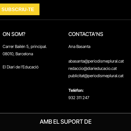
ON SOM?
CONTACTA'NS
Carrer Bailén 5, principal.
Ana Basanta
08010, Barcelona
abasanta@periodismeplural.cat
El Diari de l'Educació
redaccio@diarieducacio.cat
publicitat@periodismeplural.cat
Telèfon:
932 311 247
AMB EL SUPORT DE