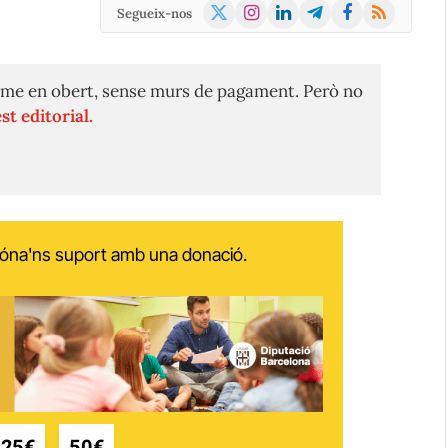
X
Instagram
LinkedIn
Telegram
Facebook
RSS
Segueix-nos
(Twitter)
me en obert, sense murs de pagament. Però no
st editorial.
 dóna'ns suport amb una donació.
25€
50€