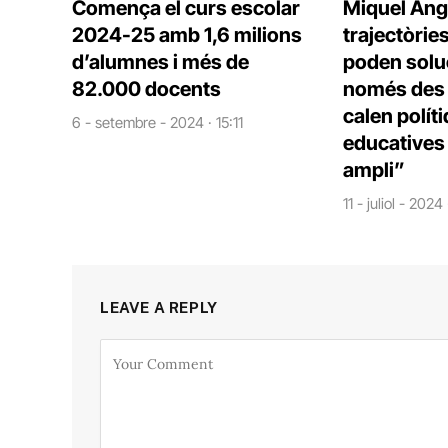
Comença el curs escolar
Miquel Àng
2024-25 amb 1,6 milions
trajectòrie
d’alumnes i més de
poden solu
82.000 docents
només des d
calen polít
6 - setembre - 2024 · 15:11
educatives 
ampli”
11 - juliol - 2024
LEAVE A REPLY