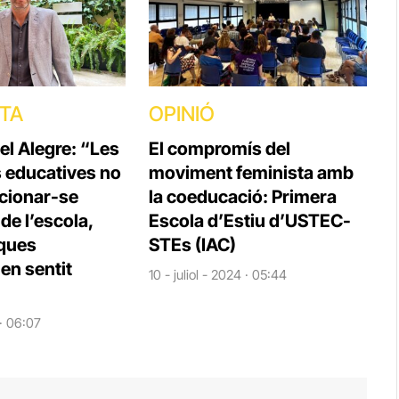
STA
OPINIÓ
el Alegre: “Les
El compromís del
s educatives no
moviment feminista amb
cionar-se
la coeducació: Primera
e l’escola,
Escola d’Estiu d’USTEC-
iques
STEs (IAC)
en sentit
10 - juliol - 2024 · 05:44
 · 06:07