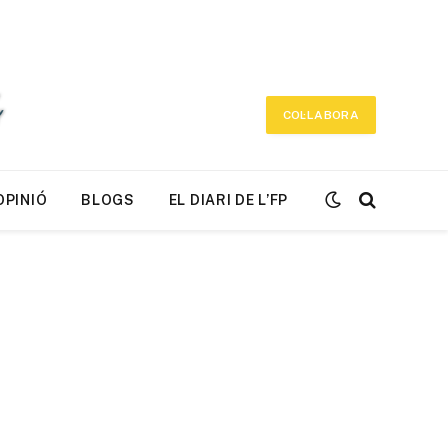
COL·LABORA
OPINIÓ
BLOGS
EL DIARI DE L’FP