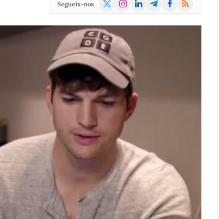
X
Instagram
LinkedIn
Telegram
Facebook
RSS
Segueix-nos
(Twitter)