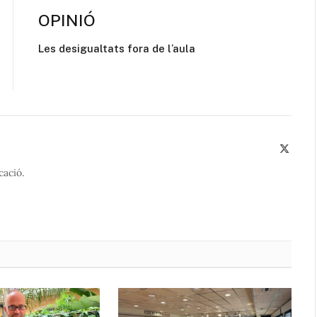
OPINIÓ
Les desigualtats fora de l’aula
X
(Twitte
cació.