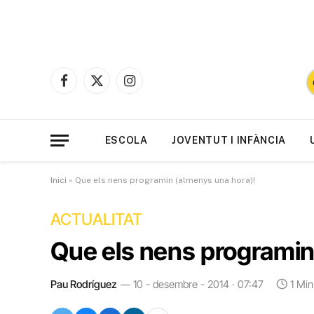
Facebook
X
Instagram
(Twitter)
ESCOLA
JOVENTUT I INFÀNCIA
Inici
»
Que els nens programin (almenys una hora)!
ACTUALITAT
Que els nens programin
Pau Rodríguez
10 - desembre - 2014 · 07:47
1 Mi