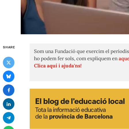
SHARE
Som una Fundació que exercim el periodis
ho podem fer sols, com expliquem en
aque
Clica aquí i ajuda'ns!