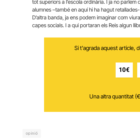
tot superiors a l’escola ordinària. I ja no parlem 
alumnes –també en aquí hi ha hagut retallades- 
D’altra banda, ja ens podem imaginar com viuran
capes socials. I a qui portaran els Reis algun llib
Si t'agrada aquest article,
10€
Una altra quantitat (€
opinió