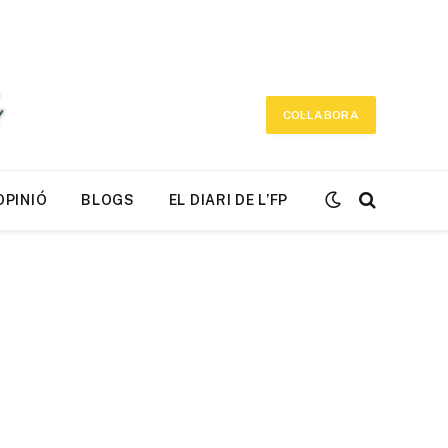
COL·LABORA
OPINIÓ
BLOGS
EL DIARI DE L’FP