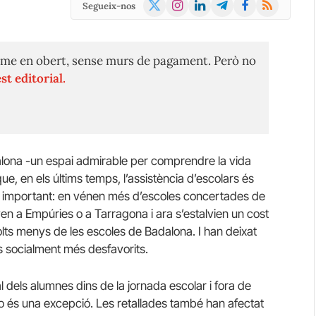
X
Instagram
LinkedIn
Telegram
Facebook
RSS
Segueix-nos
(Twitter)
me en obert, sense murs de pagament. Però no
st editorial.
alona -un espai admirable per comprendre la vida
que, en els últims temps, l’assistència d’escolars és
important: en vénen més d’escoles concertades de
n a Empúries o a Tarragona i ara s’estalvien un cost
molts menys de les escoles de Badalona. I han deixat
is socialment més desfavorits.
dels alumnes dins de la jornada escolar i fora de
o és una excepció. Les retallades també han afectat