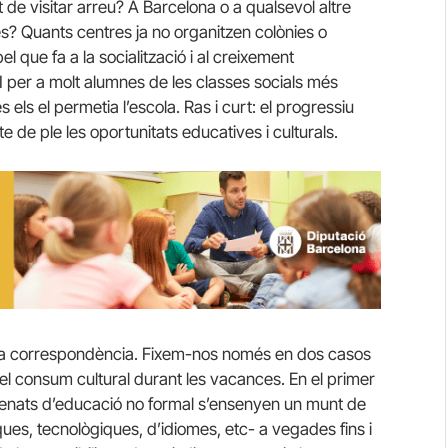
de visitar arreu? A Barcelona o a qualsevol altre
les? Quants centres ja no organitzen colònies o
l que fa a la socialització i al creixement
? I per a molt alumnes de les classes socials més
els el permetia l’escola. Ras i curt: el progressiu
 de ple les oportunitats educatives i culturals.
sta correspondència. Fixem-nos només en dos casos
 i el consum cultural durant les vacances. En el primer
menats d’educació no formal s’ensenyen un munt de
ques, tecnològiques, d’idiomes, etc- a vegades fins i