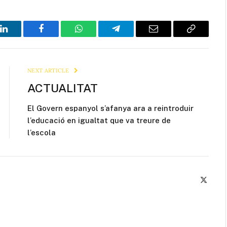
LinkedIn
Facebook
WhatsApp
Telegram
Email
Copy
Link
NEXT ARTICLE
ACTUALITAT
El Govern espanyol s’afanya ara a reintroduir
l’educació en igualtat que va treure de
l’escola
X
(Twitte