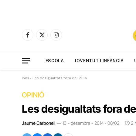
Facebook
X
Instagram
(Twitter)
ESCOLA
JOVENTUT I INFÀNCIA
Inici
»
Les desigualtats fora de l’aula
OPINIÓ
Les desigualtats fora de
Jaume Carbonell
10 - desembre - 2014 · 08:02
2 