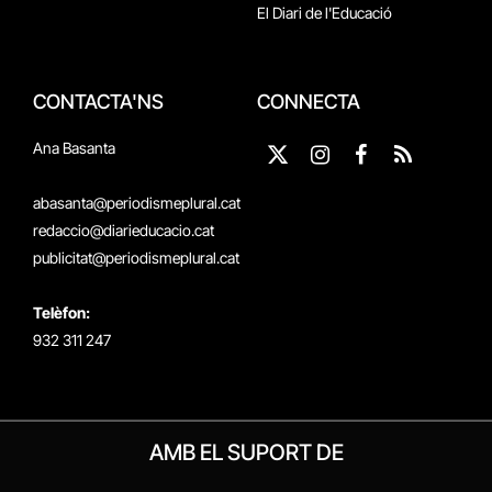
El Diari de l'Educació
CONTACTA'NS
CONNECTA
Ana Basanta
X
Instagram
Facebook
RSS
(Twitter)
abasanta@periodismeplural.cat
redaccio@diarieducacio.cat
publicitat@periodismeplural.cat
Telèfon:
932 311 247
AMB EL SUPORT DE