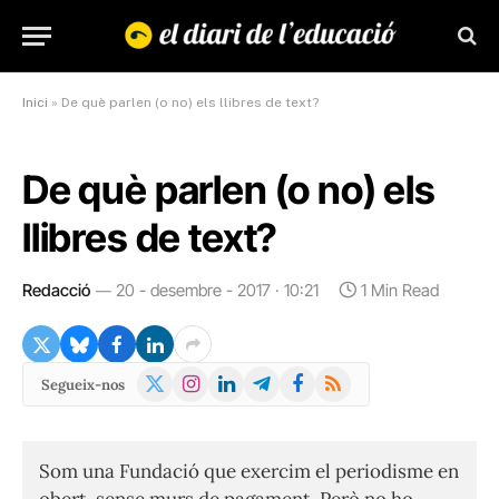
Inici
»
De què parlen (o no) els llibres de text?
De què parlen (o no) els
llibres de text?
Redacció
20 - desembre - 2017 · 10:21
1 Min Read
X
Instagram
LinkedIn
Telegram
Facebook
RSS
Segueix-nos
(Twitter)
Som una Fundació que exercim el periodisme en