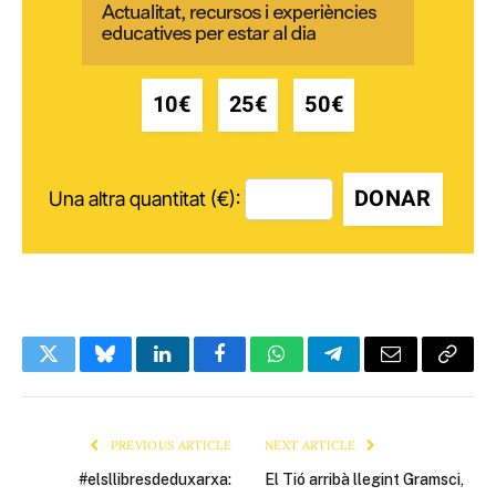
10€
25€
50€
DONAR
Una altra quantitat (€):
Twitter
Bluesky
LinkedIn
Facebook
WhatsApp
Telegram
Email
Copy
Link
PREVIOUS ARTICLE
NEXT ARTICLE
#elsllibresdeduxarxa:
El Tió arribà llegint Gramsci,