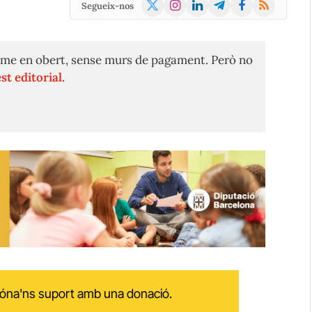
X
Instagram
LinkedIn
Telegram
Facebook
RSS
Segueix-nos
(Twitter)
me en obert, sense murs de pagament. Però no
st editorial.
 dóna'ns suport amb una donació.