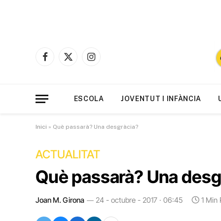
Facebook
X
Instagram
(Twitter)
ESCOLA
JOVENTUT I INFÀNCIA
Inici
»
Què passarà? Una desgràcia?
ACTUALITAT
Què passarà? Una desg
Joan M. Girona
24 - octubre - 2017 · 06:45
1 Min