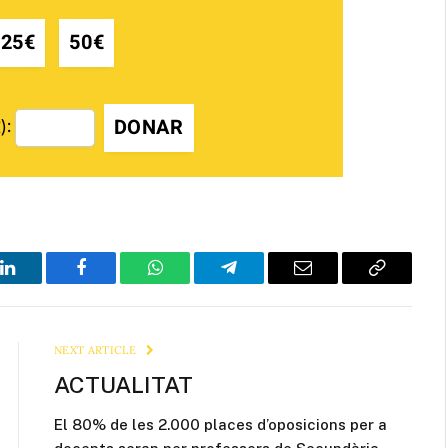
25€
50€
DONAR
):
LinkedIn
Facebook
WhatsApp
Telegram
Email
Copy
Link
NEXT ARTICLE
ACTUALITAT
El 80% de les 2.000 places d’oposicions per a