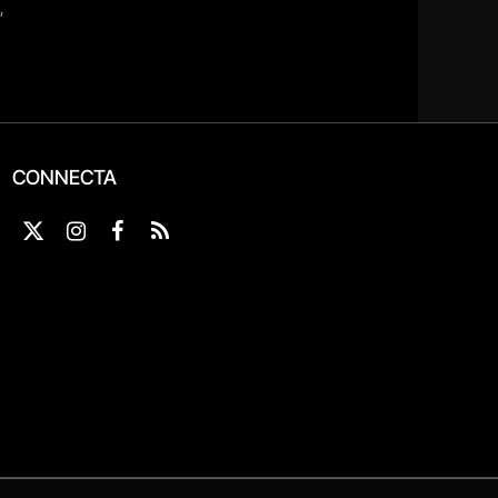
CONNECTA
X
Instagram
Facebook
RSS
(Twitter)