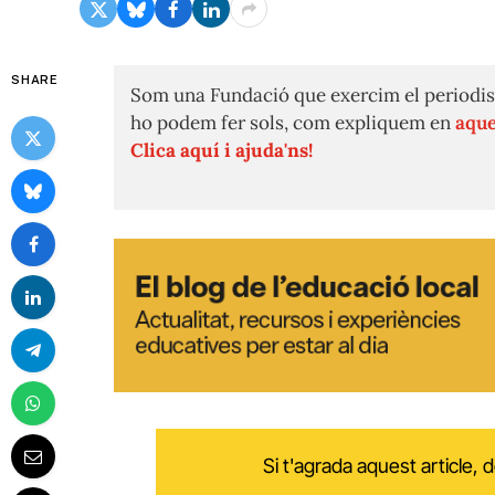
SHARE
Som una Fundació que exercim el periodis
ho podem fer sols, com expliquem en
aque
Clica aquí i ajuda'ns!
Si t'agrada aquest article,