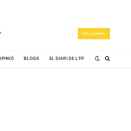
COL·LABORA
OPINIÓ
BLOGS
EL DIARI DE L’FP