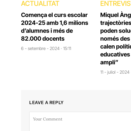
ACTUALITAT
ENTREVI
Comença el curs escolar
Miquel Àng
2024-25 amb 1,6 milions
trajectòrie
d’alumnes i més de
poden solu
82.000 docents
només des d
calen polít
6 - setembre - 2024 · 15:11
educatives 
ampli”
11 - juliol - 2024
LEAVE A REPLY