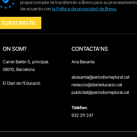
ON SOM?
CONTACTA'NS
Carrer Bailén 5, principal.
Ana Basanta
08010, Barcelona
abasanta@periodismeplural.cat
El Diari de l'Educació
redaccio@diarieducacio.cat
publicitat@periodismeplural.cat
Telèfon:
932 311 247