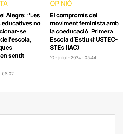
STA
OPINIÓ
el Alegre: “Les
El compromís del
s educatives no
moviment feminista amb
cionar-se
la coeducació: Primera
e l’escola,
Escola d’Estiu d’USTEC-
iques
STEs (IAC)
en sentit
10 - juliol - 2024 · 05:44
 · 06:07