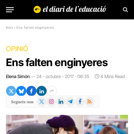
Inici
»
Ens falten enginyeres
OPINIÓ
Ens falten enginyeres
Elena Simón
24 - octubre - 2017 · 06:35
4 Mins Read
X
Instagram
LinkedIn
Telegram
Facebook
RSS
Segueix-nos
(Twitter)