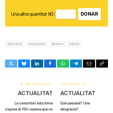
DONAR
Una altra quantitat (€):
educació
enginyeria
gènere
opinió
Twitter
Bluesky
LinkedIn
Facebook
WhatsApp
Telegram
Email
Copy
Link
PREVIOUS ARTICLE
NEXT ARTICLE
ACTUALITAT
ACTUALITAT
La comunitat educativa
Què passarà? Una
s’oposa al 155 i espera que no
desgràcia?