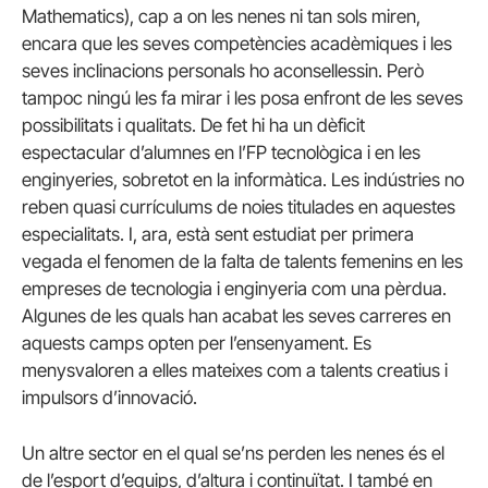
Mathematics
), cap a on les nenes ni tan sols miren,
encara que les seves competències acadèmiques i les
seves inclinacions personals ho aconsellessin. Però
tampoc ningú les fa mirar i les posa enfront de les seves
possibilitats i qualitats. De fet hi ha un dèficit
espectacular d’alumnes en l’FP tecnològica i en les
enginyeries, sobretot en la informàtica. Les indústries no
reben quasi currículums de noies titulades en aquestes
especialitats. I, ara, està sent estudiat per primera
vegada el fenomen de la falta de talents femenins en les
empreses de tecnologia i enginyeria com una pèrdua.
Algunes de les quals han acabat les seves carreres en
aquests camps opten per l’ensenyament. Es
menysvaloren a elles mateixes com a talents creatius i
impulsors d’innovació.
Un altre sector en el qual se’ns perden les nenes és el
de l’esport d’equips, d’altura i continuïtat. I també en