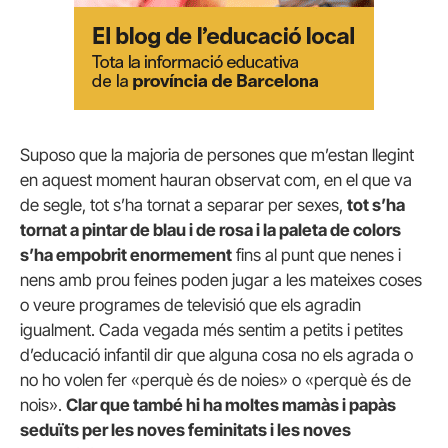
Suposo que la majoria de persones que m’estan llegint
en aquest moment hauran observat com, en el que va
de segle, tot s’ha tornat a separar per sexes,
tot s’ha
tornat a pintar de blau i de rosa i la paleta de colors
s’ha empobrit enormement
fins al punt que nenes i
nens amb prou feines poden jugar a les mateixes coses
o veure programes de televisió que els agradin
igualment. Cada vegada més sentim a petits i petites
d’educació infantil dir que alguna cosa no els agrada o
no ho volen fer «perquè és de noies» o «perquè és de
nois».
Clar que també hi ha moltes mamàs i papàs
seduïts per les noves feminitats i les noves