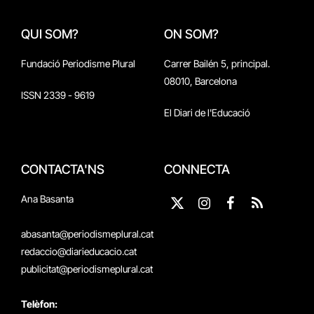
QUI SOM?
ON SOM?
Fundació Periodisme Plural
Carrer Bailén 5, principal.
08010, Barcelona
ISSN 2339 - 9619
El Diari de l'Educació
CONTACTA'NS
CONNECTA
Ana Basanta
X
Instagram
Facebook
RSS
(Twitter)
abasanta@periodismeplural.cat
redaccio@diarieducacio.cat
publicitat@periodismeplural.cat
Telèfon: