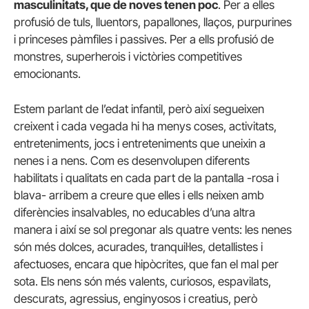
masculinitats, que de noves tenen poc
. Per a elles
profusió de tuls, lluentors, papallones, llaços, purpurines
i princeses pàmfiles i passives. Per a ells profusió de
monstres, superherois i victòries competitives
emocionants.
Estem parlant de l’edat infantil, però així segueixen
creixent i cada vegada hi ha menys coses, activitats,
entreteniments, jocs i entreteniments que uneixin a
nenes i a nens. Com es desenvolupen diferents
habilitats i qualitats en cada part de la pantalla -rosa i
blava- arribem a creure que elles i ells neixen amb
diferències insalvables, no educables d’una altra
manera i així se sol pregonar als quatre vents: les nenes
són més dolces, acurades, tranquil·les, detallistes i
afectuoses, encara que hipòcrites, que fan el mal per
sota. Els nens són més valents, curiosos, espavilats,
descurats, agressius, enginyosos i creatius, però