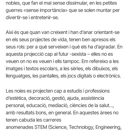
nobles, que fan el mal sense dissimular, en les petites
guerres «sense importància» que se solen muntar per
divertir-se i entretenir-se.
Així és que quan van creixent i han d’anar orientant-se
en els seus projectes de vida, tenen ben apresos els
seus rols: per a què serveixen i què els ha d’agradar. En
aquesta projecció cap al futur -sexista – elles no es
veuen on no es veuen i ells tampoc. Em refereixo a les
imatges i textos escolars, a les sèries, els dibuixos, els
llenguatges, les pantalles, els jocs digitals o electrònics.
Les noies es projecten cap a estudis i professions
d’estètica, decoració, gestió, ajuda, assistència
personal, educació, mediació, ciències de la salut…,
amb resultats bons, en general. En aquestes àrees no
tenen cabuda les carreres
anomenades
STEM
(
Science
,
Technology
,
Engineering
,