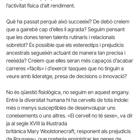
l’activitat física d’alt rendiment.
Què ha passat perquè això succeeixi? De debò creiem
que a gairebé cap d’elles li agrada? Seguim pensant
que les dones tenen talents rutinaris i relacionals
sobretot? És possible que els estereotips i prejudicis
ancestrals segueixin actuant de manera tan precisa i
reeixida? Creiem que elles seran més capaços d’acabar
carreres «fàcils» i d’exercir tasques que no tinguin a
veure amb lideratge, presa de decisions o innovació?
No és qüestió fisiològica, no seguim en aquest engany.
Entre la diversitat humana hi ha cervells de tota índole:
més o menys susceptibles de desenvolupar uns
coneixements o uns altres. «El
cervell
no té sexe», va dir
ja al segle XVIII la il·lustrada
britànica
Mary
Woolstonecraft
, responent als prejudicis
de Rousseau, que pretenia ensinistrar les nenes de