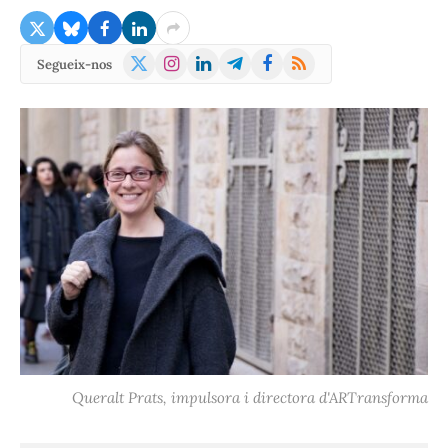
X
Instagram
LinkedIn
Telegram
Facebook
RSS
Segueix-nos
(Twitter)
Queralt Prats, impulsora i directora d'ARTransforma