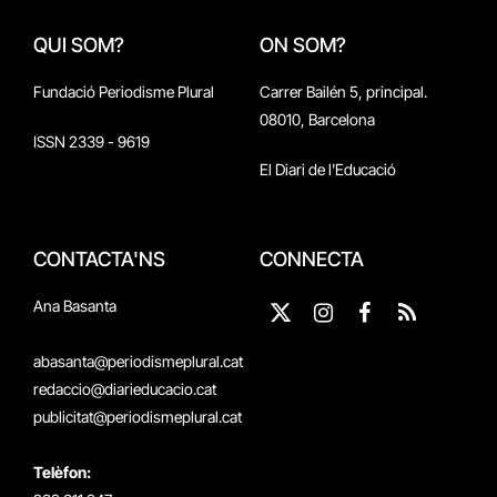
QUI SOM?
ON SOM?
Fundació Periodisme Plural
Carrer Bailén 5, principal.
08010, Barcelona
ISSN 2339 - 9619
El Diari de l'Educació
CONTACTA'NS
CONNECTA
Ana Basanta
X
Instagram
Facebook
RSS
(Twitter)
abasanta@periodismeplural.cat
redaccio@diarieducacio.cat
publicitat@periodismeplural.cat
Telèfon: