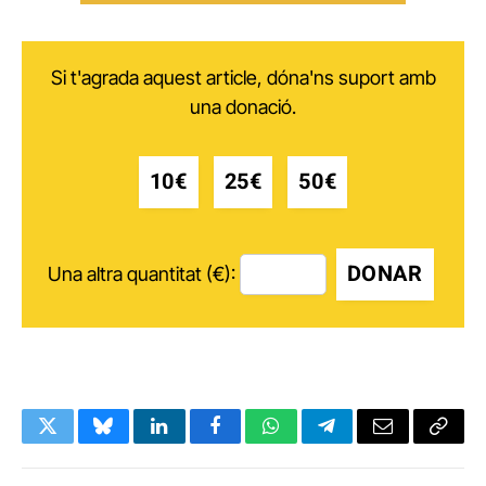
Si t'agrada aquest article, dóna'ns suport amb
una donació.
10€
25€
50€
DONAR
Una altra quantitat (€):
Twitter
Bluesky
LinkedIn
Facebook
WhatsApp
Telegram
Email
Copy
Link