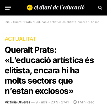
Inici
»
Queralt Prats: “L’educació artística és elitista, encara hi ha molts sectors que n’estan exclosos”
ACTUALITAT
Queralt Prats:
«L’educació artística és
elitista, encara hi ha
molts sectors que
n’estan exclosos»
Victòria Oliveres
9 - abril - 2019 · 21:41
1 Min Read