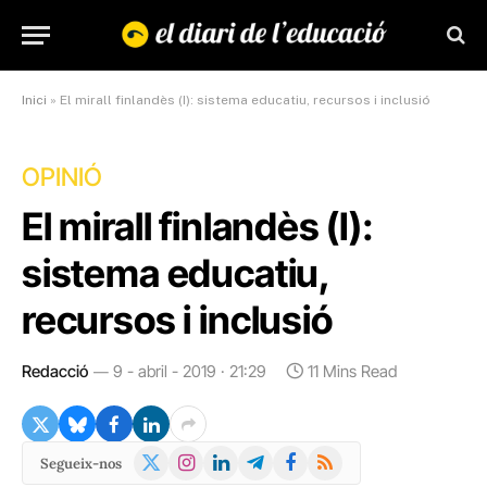
Inici
»
El mirall finlandès (I): sistema educatiu, recursos i inclusió
OPINIÓ
El mirall finlandès (I):
sistema educatiu,
recursos i inclusió
Redacció
9 - abril - 2019 · 21:29
11 Mins Read
X
Instagram
LinkedIn
Telegram
Facebook
RSS
Segueix-nos
(Twitter)