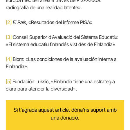
Europa mediterránea a través de PISA-2009:
radiografía de una realidad latente».
[2]
El País
, «Resultados del informe PISA»
[3]
Consell Superior d’Avaluació del Sistema Educatiu:
«El sistema educatiu finlandés vist des de Finlàndia»
[4]
Blom: «Las condiciones de la avaluación interna a
Finlandia».
[5]
Fundación Luksic, «Finlandia tiene una estrategia
clara para atender la diversidad».
Si t'agrada aquest article, dóna'ns suport amb
una donació.