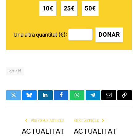
10€
25€
50€
DONAR
Una altra quantitat (€):
opinió
Twitter
Bluesky
LinkedIn
Facebook
WhatsApp
Telegram
Email
Copy
Link
PREVIOUS ARTICLE
NEXT ARTICLE
ACTUALITAT
ACTUALITAT