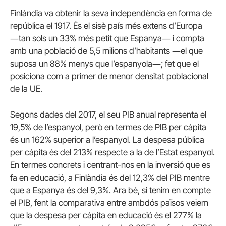
Finlàndia va obtenir la seva independència en forma de
república el 1917. És el sisè país més extens d’Europa
―tan sols un 33% més petit que Espanya― i compta
amb una població de 5,5 milions d’habitants ―el que
suposa un 88% menys que l’espanyola―; fet que el
posiciona com a primer de menor densitat poblacional
de la UE.
Segons dades del 2017, el seu PIB anual representa el
19,5% de l’espanyol, però en termes de PIB per càpita
és un 162% superior a l’espanyol. La despesa pública
per càpita és del 213% respecte a la de l’Estat espanyol.
En termes concrets i centrant-nos en la inversió que es
fa en educació, a Finlàndia és del 12,3% del PIB mentre
que a Espanya és del 9,3%. Ara bé, si tenim en compte
el PIB, fent la comparativa entre ambdós països veiem
que la despesa per càpita en educació és el 277% la