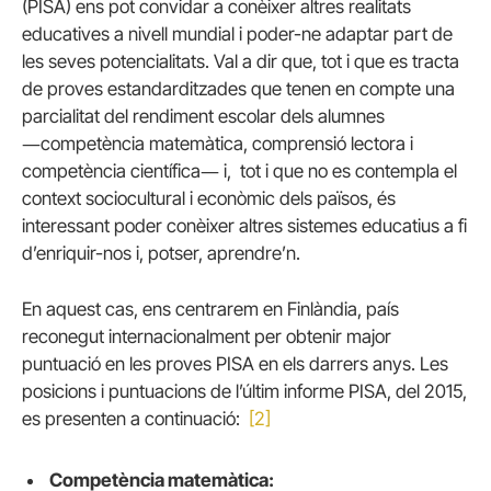
(PISA) ens pot convidar a conèixer altres realitats
educatives a nivell mundial i poder-ne adaptar part de
les seves potencialitats. Val a dir que, tot i que es tracta
de proves estandarditzades que tenen en compte una
parcialitat del rendiment escolar dels alumnes
―competència matemàtica, comprensió lectora i
competència científica― i, tot i que no es contempla el
context sociocultural i econòmic dels països, és
interessant poder conèixer altres sistemes educatius a fi
d’enriquir-nos i, potser, aprendre’n.
En aquest cas, ens centrarem en Finlàndia, país
reconegut internacionalment per obtenir major
puntuació en les proves PISA en els darrers anys. Les
posicions i puntuacions de l’últim informe PISA, del 2015,
es presenten a continuació:
[2]
Competència matemàtica: