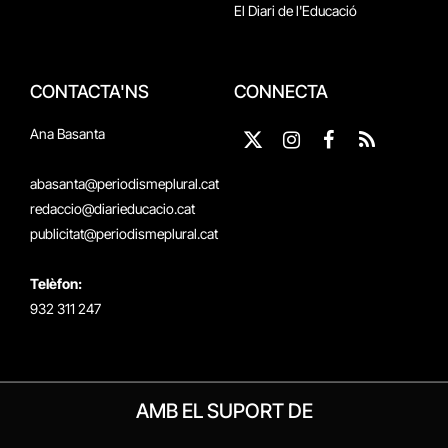
El Diari de l'Educació
CONTACTA'NS
CONNECTA
Ana Basanta
X
Instagram
Facebook
RSS
(Twitter)
abasanta@periodismeplural.cat
redaccio@diarieducacio.cat
publicitat@periodismeplural.cat
Telèfon:
932 311 247
AMB EL SUPORT DE