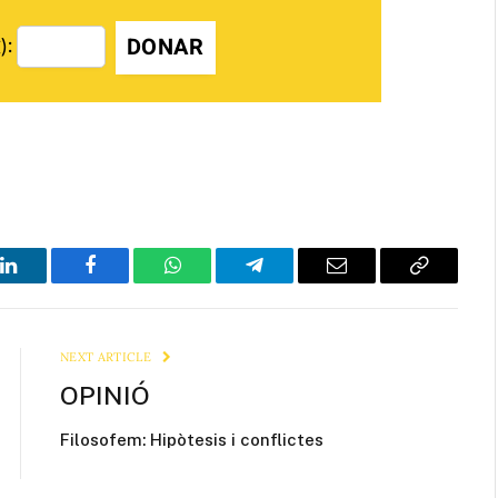
DONAR
):
LinkedIn
Facebook
WhatsApp
Telegram
Email
Copy
Link
NEXT ARTICLE
OPINIÓ
Filosofem: Hipòtesis i conflictes