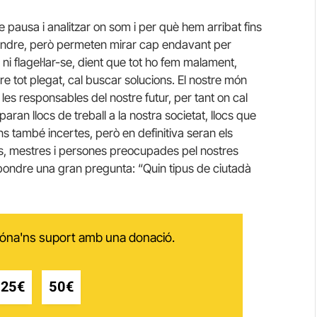
 pausa i analitzar on som i per què hem arribat fins
pondre, però permeten mirar cap endavant per
i flagel·lar-se, dient que tot ho fem malament,
e tot plegat, cal buscar solucions. El nostre món
les responsables del nostre futur, per tant on cal
aran llocs de treball a la nostra societat, llocs que
s també incertes, però en definitiva seran els
s, mestres i persones preocupades pel nostres
spondre una gran pregunta: “Quin tipus de ciutadà
 dóna'ns suport amb una donació.
25€
50€