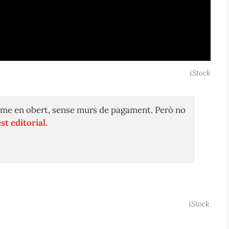
iStock
me en obert, sense murs de pagament. Però no
st editorial.
iStock