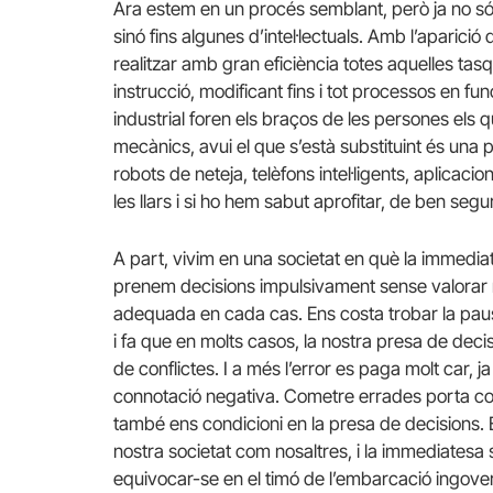
Ara estem en un procés semblant, però ja no són 
sinó fins algunes d’intel·lectuals. Amb l’aparició d
realitzar amb gran eficiència totes aquelles tas
instrucció, modificant fins i tot processos en fun
industrial foren els braços de les persones els q
mecànics, avui el que s’està substituint és una p
robots de neteja, telèfons intel·ligents, aplica
les llars i si ho hem sabut aprofitar, de ben segu
A part, vivim en una societat en què la immediat
prenem decisions impulsivament sense valorar n
adequada en cada cas. Ens costa trobar la pausa
i fa que en molts casos, la nostra presa de decisi
de conflictes. I a més l’error es paga molt car,
connotació negativa. Cometre errades porta con
també ens condicioni en la presa de decisions. El
nostra societat com nosaltres, i la immediatesa so
equivocar-se en el timó de l’embarcació ingove