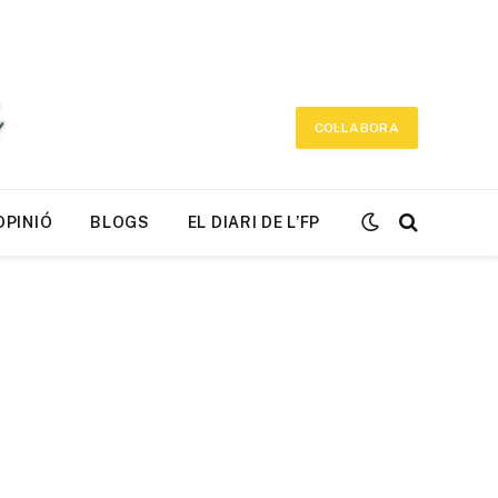
COL·LABORA
OPINIÓ
BLOGS
EL DIARI DE L’FP