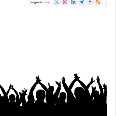
X
Instagram
LinkedIn
Telegram
Facebook
RSS
Segueix-nos
(Twitter)