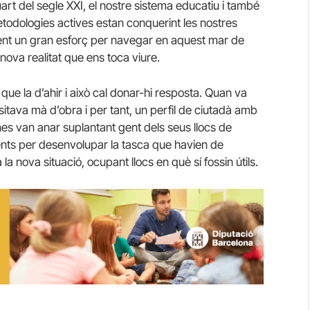
art del segle XXI, el nostre sistema educatiu i també
etodologies actives estan conquerint les nostres
fent un gran esforç per navegar en aquest mar de
nova realitat que ens toca viure.
ue la d’ahir i això cal donar-hi resposta. Quan va
ssitava mà d’obra i per tant, un perfil de ciutadà amb
nes van anar suplantant gent dels seus llocs de
cients per desenvolupar la tasca que havien de
la nova situació, ocupant llocs en què sí fossin útils.