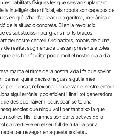
les habilitats físiques les que s’estan suplantant
e la intel·ligència artificial, els robots són capaços de
ques en què s’ha d’aplicar un algoritme, mecànica o
ció de la situació concreta. Si en la revolució
ue es substituïssin per grans i forts braços
art del nostre cervell. Ordinadors, robots de cuina,
cions de realitat augmentada… estan presents a totes
r que ens han facilitat poc o molt el nostre dia a dia.
esa marca el ritme de la nostra vida i fa que sovint,
i pensar quina decisió hagués sigut la més
 per pensar, reflexionar i observar el nostre entorn
ons sigui errònia, poc eficient i fins i tot generadora
 ja que des que naixem, equivocar-se té una
seqüències que ningú vol i per tant això fa que
s nostres fills i alumnes són parts actives de la
l convertir-se en el seu full de ruta i la por a
rnable per navegar en aquesta societat.