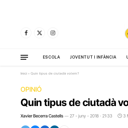
Facebook
X
Instagram
(Twitter)
ESCOLA
JOVENTUT I INFÀNCIA
Inici
»
Quin tipus de ciutadà volem?
OPINIÓ
Quin tipus de ciutadà v
Xavier Becerra Castells
27 - juny - 2018 · 21:33
3 