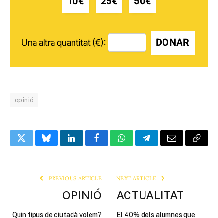
10€
25€
50€
DONAR
Una altra quantitat (€):
opinió
Twitter
Bluesky
LinkedIn
Facebook
WhatsApp
Telegram
Email
Copy
Link
PREVIOUS ARTICLE
NEXT ARTICLE
OPINIÓ
ACTUALITAT
Quin tipus de ciutadà volem?
El 40% dels alumnes que