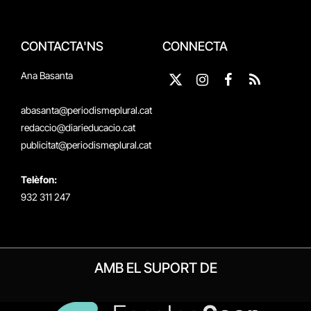
CONTACTA'NS
CONNECTA
Ana Basanta
X
Instagram
Facebook
RSS
(Twitter)
abasanta@periodismeplural.cat
redaccio@diarieducacio.cat
publicitat@periodismeplural.cat
Telèfon:
932 311 247
AMB EL SUPORT DE