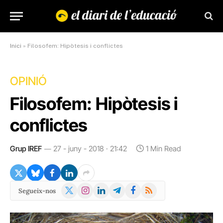
Inici
»
Filosofem: Hipòtesis i conflictes
OPINIÓ
Filosofem: Hipòtesis i
conflictes
Grup IREF
27 - juny - 2018 · 21:42
1 Min Read
X
Instagram
LinkedIn
Telegram
Facebook
RSS
Segueix-nos
(Twitter)