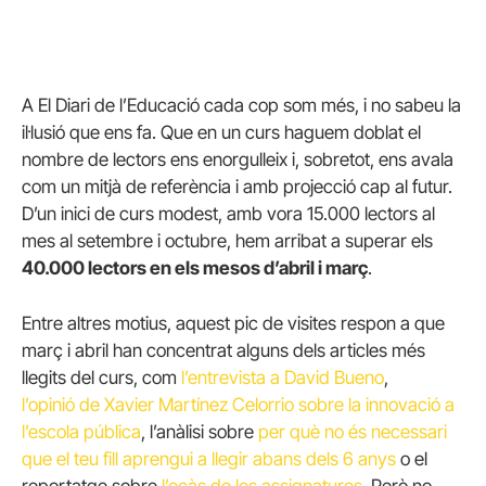
A El Diari de l’Educació cada cop som més, i no sabeu la
il·lusió que ens fa. Que en un curs haguem doblat el
nombre de lectors ens enorgulleix i, sobretot, ens avala
com un mitjà de referència i amb projecció cap al futur.
D’un inici de curs modest, amb vora 15.000 lectors al
mes al setembre i octubre, hem arribat a superar els
40.000 lectors en els mesos d’abril i març
.
Entre altres motius, aquest pic de visites respon a que
març i abril han concentrat alguns dels articles més
llegits del curs, com
l’entrevista a David Bueno
,
l’opinió de Xavier Martínez Celorrio sobre la innovació a
l’escola pública
, l’anàlisi sobre
per què no és necessari
que el teu fill aprengui a llegir abans dels 6 anys
o el