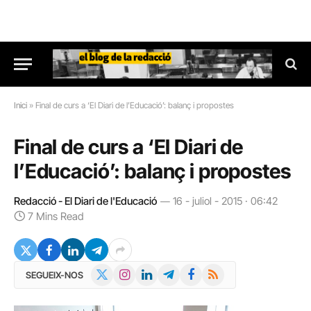
Inici
»
Final de curs a ‘El Diari de l’Educació’: balanç i propostes
Final de curs a ‘El Diari de
l’Educació’: balanç i propostes
Redacció - El Diari de l'Educació
16 - juliol - 2015 · 06:42
7 Mins Read
X
Instagram
LinkedIn
Telegram
Facebook
RSS
SEGUEIX-NOS
(Twitter)