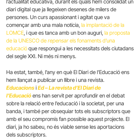
l’actualitat educativa, durant els quals hem consolidat un
diari digital que ja llegeixen desenes de milers de
persones. Un curs apassionant i agitat que va
començar amb una mala notícia,
la implantació de la
LOMCE
, i que es tanca amb un bon auguri,
la proposta
de la UNESCO de
repensar
els fonaments d’una
educació
que respongui a les necessitats dels ciutadans
del segle XXI. Ni més ni menys.
Ha estat, també, l’any en què El Diari de l’Educació ens
hem llançat a publicar un llibre i una revista.
Educacions
i
Ed – La revista d’El Diari de
l’Educació
ens han servit per aprofundir en el debat
sobre la relació entre l’educació i la societat, per una
banda, i també per obsequiar tots els subscriptors que
amb el seu compromís fan possible aquest projecte. El
diari, ja ho sabeu, no és viable sense les aportacions
dels subscriptors.