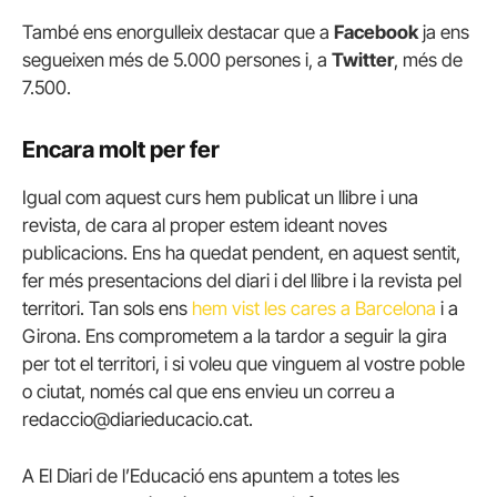
També ens enorgulleix destacar que a
Facebook
ja ens
segueixen més de 5.000 persones i, a
Twitter
, més de
7.500.
Encara molt per fer
Igual com aquest curs hem publicat un llibre i una
revista, de cara al proper estem ideant noves
publicacions. Ens ha quedat pendent, en aquest sentit,
fer més presentacions del diari i del llibre i la revista pel
territori. Tan sols ens
hem vist les cares a Barcelona
i a
Girona. Ens comprometem a la tardor a seguir la gira
per tot el territori, i si voleu que vinguem al vostre poble
o ciutat, només cal que ens envieu un correu a
redaccio@diarieducacio.cat.
A El Diari de l’Educació ens apuntem a totes les