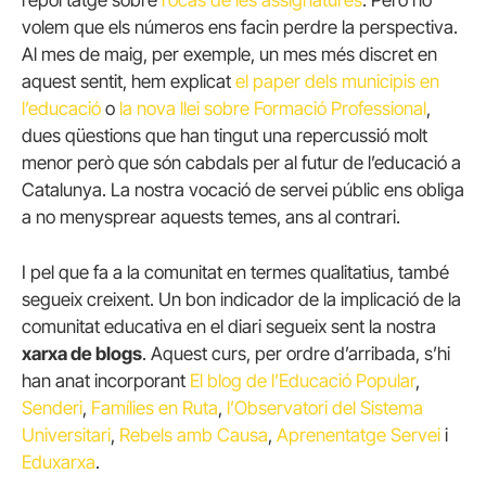
reportatge sobre
l’ocàs de les assignatures
. Però no
volem que els números ens facin perdre la perspectiva.
Al mes de maig, per exemple, un mes més discret en
aquest sentit, hem explicat
el paper dels municipis en
l’educació
o
la nova llei sobre Formació Professional
,
dues qüestions que han tingut una repercussió molt
menor però que són cabdals per al futur de l’educació a
Catalunya. La nostra vocació de servei públic ens obliga
a no menysprear aquests temes, ans al contrari.
I pel que fa a la comunitat en termes qualitatius, també
segueix creixent. Un bon indicador de la implicació de la
comunitat educativa en el diari segueix sent la nostra
xarxa de blogs
. Aquest curs, per ordre d’arribada, s’hi
han anat incorporant
El blog de l’Educació Popular
,
Senderi
,
Famílies en Ruta
,
l’Observatori del Sistema
Universitari
,
Rebels amb Causa
,
Aprenentatge Servei
i
Eduxarxa
.