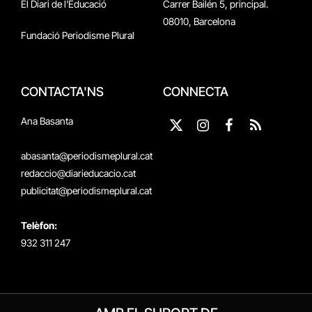
El Diari de l'Educació
Carrer Bailén 5, principal.
08010, Barcelona
Fundació Periodisme Plural
CONTACTA'NS
CONNECTA
Ana Basanta
X
Instagram
Facebook
RSS
(Twitter)
abasanta@periodismeplural.cat
redaccio@diarieducacio.cat
publicitat@periodismeplural.cat
Telèfon:
932 311 247