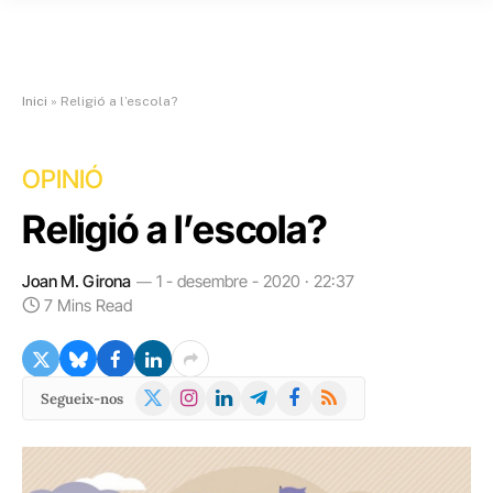
Inici
»
Religió a l’escola?
OPINIÓ
Religió a l’escola?
Joan M. Girona
1 - desembre - 2020 · 22:37
7 Mins Read
X
Instagram
LinkedIn
Telegram
Facebook
RSS
Segueix-nos
(Twitter)