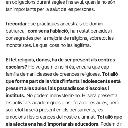
en obligacions durant segles fins avui, quan ja no són
tan importants per la salut de les persones.
I recordar
que pràctiques ancestrals de domini
patriarcal,
com seria l’ablació
, han estat beneïdes i
consagrades per la majoria de religions, sobretot les
monoteistes. La qual cosa no les legitima.
El fet religiós, doncs, ha de ser present als centres
escolars?
Ho vulguem o no hi és, encara que cap
família demani classes de creences religioses.
Tot allò
que forma part de la vida d’infants i adolescents està
present a les aules i als passadissos d’escoles i
instituts.
No podem menystenir-ho. Hi serà present a
les activitats acadèmiques dins i fora de les aules, però
sobretot hi serà present en els pensaments, les
emocions i les creences del nostre alumnat.
Tot allò que
els afecta ens ha d’importar als educadors
. Podem dir