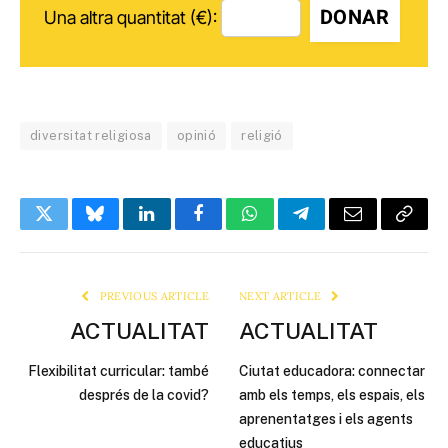
DONAR
Una altra quantitat (€):
diversitat religiosa
opinió
religió
Twitter
Bluesky
LinkedIn
Facebook
WhatsApp
Telegram
Email
Copy
Link
PREVIOUS ARTICLE
NEXT ARTICLE
ACTUALITAT
ACTUALITAT
Flexibilitat curricular: també
Ciutat educadora: connectar
després de la covid?
amb els temps, els espais, els
aprenentatges i els agents
educatius