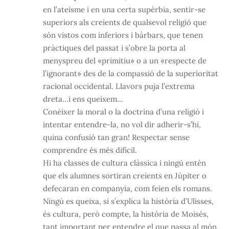
en l’ateisme i en una certa supèrbia, sentir-se
superiors als creients de qualsevol religió que
són vistos com inferiors i bàrbars, que tenen
pràctiques del passat i s’obre la porta al
menyspreu del «primitiu» o a un «respecte de
l’ignorant» des de la compassió de la superioritat
racional occidental. Llavors puja l’extrema
dreta…i ens queixem…
Conèixer la moral o la doctrina d’una religió i
intentar entendre-la, no vol dir adherir-s’hi,
quina confusió tan gran! Respectar sense
comprendre és més difícil.
Hi ha classes de cultura clàssica i ningú entén
que els alumnes sortiran creients en Júpiter o
defecaran en companyia, com feien els romans.
Ningú es queixa, si s’explica la història d’Ulisses,
és cultura, però compte, la història de Moisès,
tant important per entendre el que passa al món,