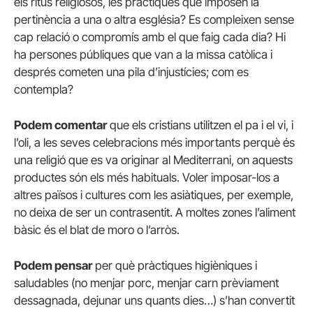
els ritus religiosos, les pràctiques que imposen la
pertinència a una o altra església? Es compleixen sense
cap relació o compromís amb el que faig cada dia? Hi
ha persones públiques que van a la missa catòlica i
després cometen una pila d’injustícies; com es
contempla?
Podem comentar
que els cristians utilitzen el pa i el vi, i
l’oli, a les seves celebracions més importants perquè és
una religió que es va originar al Mediterrani, on aquests
productes són els més habituals. Voler imposar-los a
altres països i cultures com les asiàtiques, per exemple,
no deixa de ser un contrasentit. A moltes zones l’aliment
bàsic és el blat de moro o l’arròs.
Podem pensar
per què pràctiques higièniques i
saludables (no menjar porc, menjar carn prèviament
dessagnada, dejunar uns quants dies…) s’han convertit