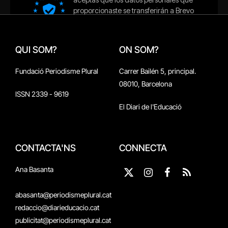
QUI SOM?
ON SOM?
Fundació Periodisme Plural
Carrer Bailén 5, principal.
08010, Barcelona
ISSN 2339 - 9619
El Diari de l'Educació
CONTACTA'NS
CONNECTA
Ana Basanta
X
Instagram
Facebook
RSS
(Twitter)
abasanta@periodismeplural.cat
redaccio@diarieducacio.cat
publicitat@periodismeplural.cat