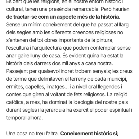
És cert que les religions, en el nostre entorn històric i
cultural, tenen una presència remarcable. Però haurien
de tractar-se com un aspecte més de la història
.
Sense un mínim coneixement del que ha passat al llarg
dels segles amb les diferents creences religioses no
s’entenen del tot obres importants de la pintura,
l’escultura i l’arquitectura que podem contemplar sense
anar gaire lluny de casa. És evident quina ha estat la
història dels darrers dos mil anys a casa nostra.
Passejant per qualsevol indret trobem senyals; les creus
de terme que delimitaven el terreny de cada municipi,
ermites, capelles, imatges… i a nivell oral llegendes i
contes que giren al voltant de fets religiosos. La religió
catòlica, a més, ha dominat la ideologia del nostre país
durant segles i la jerarquia ha exercit el poder espiritual i
temporal alhora.
Una cosa no treu l’altra.
Coneixement històric sí;