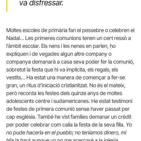
va disfressar.
Moltes escoles de primària fan el pessebre o celebren el
Nadal… Les primeres comunions tenen un cert ressò a
l’àmbit escolar. Els nens i les nenes en parlen, ho
expliquen i de vegades algun altre company o
companya demanarà a casa seva poder fer la comunió,
sobretot la festa que hi va implícita, els regals, els
vestits… Ha estat una manera de començar a fer-se
gran, un ritus d’iniciació cristianitzat. No és el mateix,
però recorda les festes dels quinze anys de moltes
adolescents centre i sudamericanes. He estat testimoni
de festes de primera comunió sense haver passat per
cap església. També he vist famílies demanar un crèdit
per poder celebrar com calia la festa de la seva filla.
Yo
no pude hacerla en el pueblo; no teníamos dinero, mi
hija la hará aunque yo no me acercaré a la iglesia.