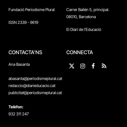
Fundació Periodisme Plural
Carrer Bailén 5, principal.
08010, Barcelona
ISSN 2339 - 9619
El Diari de l'Educació
CONTACTA'NS
CONNECTA
Ana Basanta
X
Instagram
Facebook
RSS
(Twitter)
abasanta@periodismeplural.cat
redaccio@diarieducacio.cat
publicitat@periodismeplural.cat
Telèfon:
932 311 247