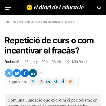
Inici
»
Repetició de curs o com incentivar el fracàs?
Repetició de curs o com
incentivar el fracàs?
Redacció
27 - juny - 2014 · 06:48
1 Min Read
X
Instagram
LinkedIn
Telegram
Facebook
RSS
Segueix-nos
(Twitter)
Som una Fundació que exercim el periodisme en