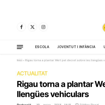
Facebook
X
Instagram
(Twitter)
ESCOLA
JOVENTUT I INFÀNCIA
Inici
»
Rigau torna a plantar Wert pel decret sobre les llengües 
ACTUALITAT
Rigau torna a plantar We
llengües vehiculars