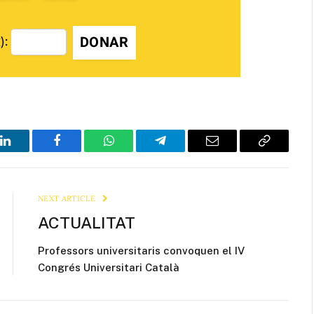
DONAR
):
LinkedIn
Facebook
WhatsApp
Telegram
Email
Copy
Link
NEXT ARTICLE
ACTUALITAT
Professors universitaris convoquen el IV
Congrés Universitari Català