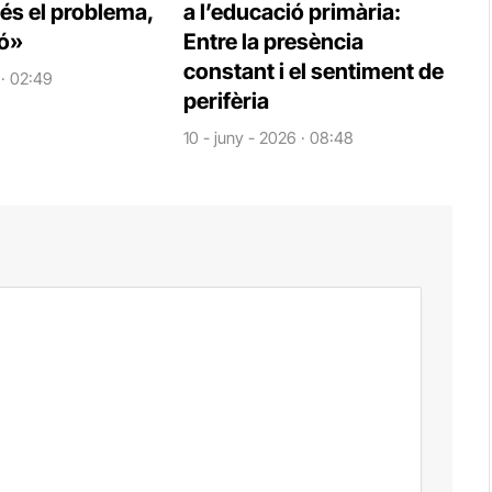
 és el problema,
a l’educació primària:
ió»
Entre la presència
constant i el sentiment de
 · 02:49
perifèria
10 - juny - 2026 · 08:48