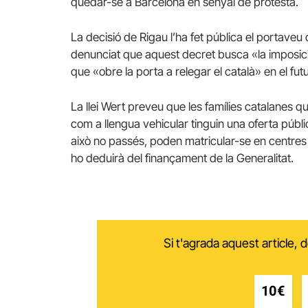
quedar-se a Barcelona en senyal de protesta.
La decisió de Rigau l’ha fet pública el portave
denunciat que aquest decret busca «la imposició»
que «obre la porta a relegar el català» en el futu
La llei Wert preveu que les famílies catalanes que
com a llengua vehicular tinguin una oferta púb
això no passés, poden matricular-se en centres p
ho deduirà del finançament de la Generalitat.
Si t'agrada aquest article,
10€