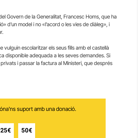
u del Govern de la Generalitat, Francesc Homs, que ha
 d’un model i no «l’acord o les vies de diàleg», i
r.
 vulguin escolaritzar els seus fills amb el castellà
lica disponible adequada a les seves demandes. Si
rivats i passar la factura al Ministeri, que després
 dóna'ns suport amb una donació.
25€
50€