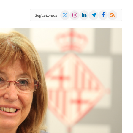
X
Instagram
LinkedIn
Telegram
Facebook
RSS
Segueix-nos
(Twitter)