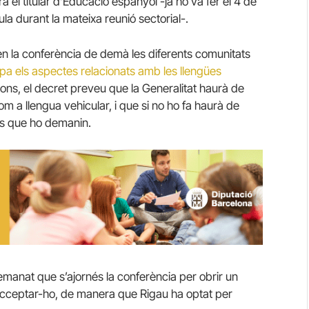
 el titular d’Educació espanyol -ja ho va fer el 4 de
a durant la mateixa reunió sectorial-.
en la conferència de demà les diferents comunitats
pa els aspectes relacionats amb les llengües
tions, el decret preveu que la Generalitat haurà de
om a llengua vehicular, i que si no ho fa haurà de
ies que ho demanin.
demanat que s’ajornés la conferència per obrir un
acceptar-ho, de manera que Rigau ha optat per