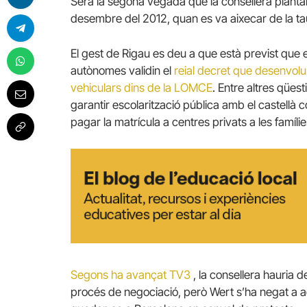
Serà la segona vegada que la consellera plantarà
desembre del 2012, quan es va aixecar de la taul
El gest de Rigau es deu a que està previst que 
autònomes validin el
reial decret que desenvolu
vehiculars dins de la LOMCE
. Entre altres qües
garantir escolarització pública amb el castellà c
pagar la matrícula a centres privats a les famíl
Segons ha avançat TV3
, la consellera hauria 
procés de negociació, però Wert s’ha negat a 