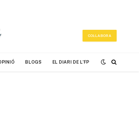
COL·LABORA
OPINIÓ
BLOGS
EL DIARI DE L’FP