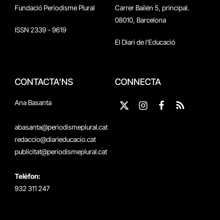
Fundació Periodisme Plural
Carrer Bailén 5, principal.
08010, Barcelona
ISSN 2339 - 9619
El Diari de l'Educació
CONTACTA'NS
CONNECTA
Ana Basanta
X
Instagram
Facebook
RSS
(Twitter)
abasanta@periodismeplural.cat
redaccio@diarieducacio.cat
publicitat@periodismeplural.cat
Telèfon:
932 311 247