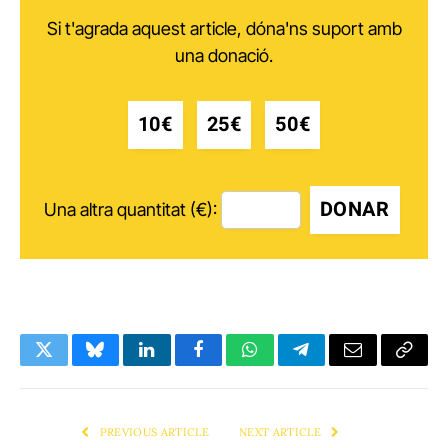
Si t'agrada aquest article, dóna'ns suport amb
una donació.
10€
25€
50€
DONAR
Una altra quantitat (€):
Twitter
Bluesky
LinkedIn
Facebook
WhatsApp
Telegram
Email
Copy
Link
PREVIOUS ARTICLE
NEXT ARTICLE