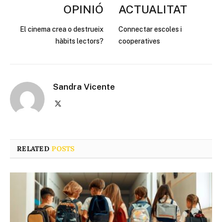
OPINIÓ
ACTUALITAT
El cinema crea o destrueix
Connectar escoles i
hàbits lectors?
cooperatives
Sandra Vicente
X
(Twitter)
RELATED
POSTS