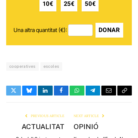
10€
25€
50€
DONAR
Una altra quantitat (€):
cooperatives
escoles
Twitter
Bluesky
LinkedIn
Facebook
WhatsApp
Telegram
Email
Copy
Link
PREVIOUS ARTICLE
NEXT ARTICLE
ACTUALITAT
OPINIÓ