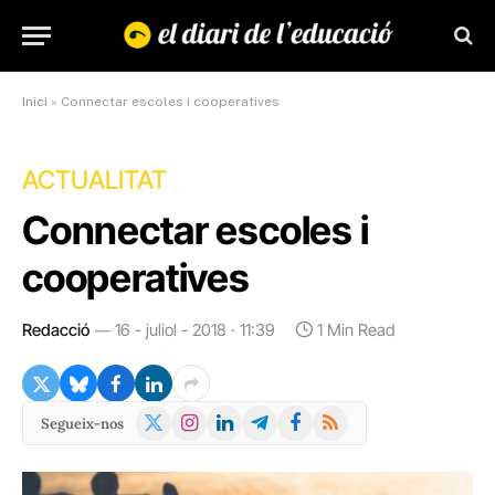
Inici
»
Connectar escoles i cooperatives
ACTUALITAT
Connectar escoles i
cooperatives
Redacció
16 - juliol - 2018 · 11:39
1 Min Read
X
Instagram
LinkedIn
Telegram
Facebook
RSS
Segueix-nos
(Twitter)