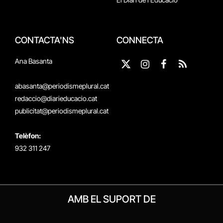
CONTACTA'NS
CONNECTA
Ana Basanta
X
Instagram
Facebook
RSS
(Twitter)
abasanta@periodismeplural.cat
redaccio@diarieducacio.cat
publicitat@periodismeplural.cat
Telèfon:
932 311 247
AMB EL SUPORT DE