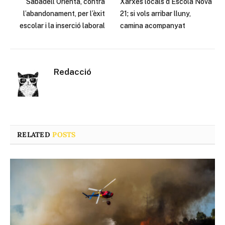
Sabadell Orienta, contra
Xarxes locals d’Escola Nova
l’abandonament, per l’èxit
21; si vols arribar lluny,
escolar i la inserció laboral
camina acompanyat
Redacció
RELATED
POSTS