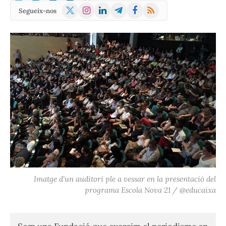
X
Instagram
LinkedIn
Telegram
Facebook
RSS
Segueix-nos
(Twitter)
Imatge d'un auditori ple a vessar en la presentació del
programa Escola Nova 21 / @educaixa