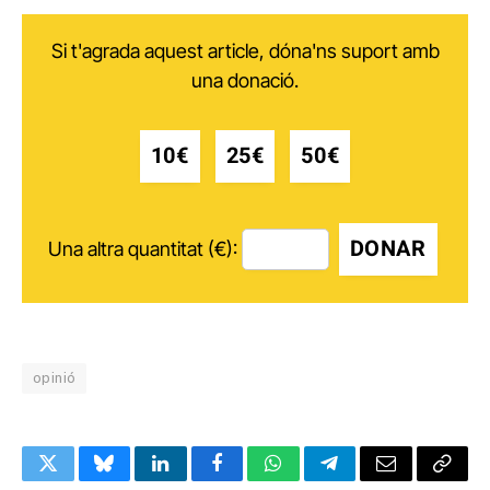
Si t'agrada aquest article, dóna'ns suport amb
una donació.
10€
25€
50€
DONAR
Una altra quantitat (€):
opinió
Twitter
Bluesky
LinkedIn
Facebook
WhatsApp
Telegram
Email
Copy