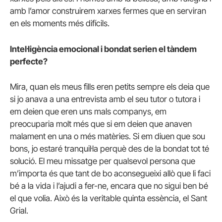
amb l’amor construirem xarxes fermes que en serviran
en els moments més difícils.
Intel·ligència emocional i bondat serien el tàndem
perfecte?
Mira, quan els meus fills eren petits sempre els deia que
si jo anava a una entrevista amb el seu tutor o tutora i
em deien que eren uns mals companys, em
preocuparia molt més que si em deien que anaven
malament en una o més matèries. Si em diuen que sou
bons, jo estaré tranquil·la perquè des de la bondat tot té
solució. El meu missatge per qualsevol persona que
m’importa és que tant de bo aconsegueixi allò que li faci
bé a la vida i l’ajudi a fer-ne, encara que no sigui ben bé
el que volia. Això és la veritable quinta essència, el Sant
Grial.