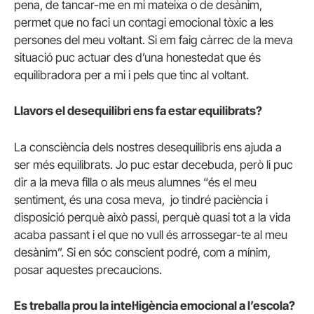
pena, de tancar-me en mi mateixa o de desànim,
permet que no faci un contagi emocional tòxic a les
persones del meu voltant. Si em faig càrrec de la meva
situació puc actuar des d’una honestedat que és
equilibradora per a mi i pels que tinc al voltant.
Llavors el desequilibri ens fa estar equilibrats?
La consciència dels nostres desequilibris ens ajuda a
ser més equilibrats. Jo puc estar decebuda, però li puc
dir a la meva filla o als meus alumnes “és el meu
sentiment, és una cosa meva, jo tindré paciència i
disposició perquè això passi, perquè quasi tot a la vida
acaba passant i el que no vull és arrossegar-te al meu
desànim”. Si en sóc conscient podré, com a mínim,
posar aquestes precaucions.
Es treballa prou la intel·ligència emocional a l’escola?