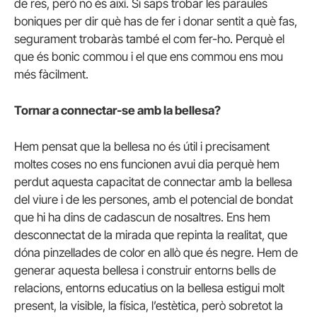
de res, però no és així. Si saps trobar les paraules
boniques per dir què has de fer i donar sentit a què fas,
segurament trobaràs també el com fer-ho. Perquè el
que és bonic commou i el que ens commou ens mou
més fàcilment.
Tornar a connectar-se amb la bellesa?
Hem pensat que la bellesa no és útil i precisament
moltes coses no ens funcionen avui dia perquè hem
perdut aquesta capacitat de connectar amb la bellesa
del viure i de les persones, amb el potencial de bondat
que hi ha dins de cadascun de nosaltres. Ens hem
desconnectat de la mirada que repinta la realitat, que
dóna pinzellades de color en allò que és negre. Hem de
generar aquesta bellesa i construir entorns bells de
relacions, entorns educatius on la bellesa estigui molt
present, la visible, la física, l’estètica, però sobretot la