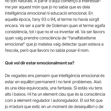
no són naturals. A partir d’aquí començo a interessar-
me per aquest món que jo no sabia que es deia
intel·ligència emocional ni educació emocional. En
aquella època, l’any 93 o 94, el terme no havia sorgit
encara. Va ser a partir de Goleman quan el terme agafa
consistència, tot i que no el va inventar ell. Va ser llavors
quan vaig prendre consciència de “l’analfabetisme
emocional” que jo mateixa vaig detectar quan estava a
l’escola, però que llavors no sabia posar-li nom.
Què vol dir estar emocionalment sa?
De vegades ens pensem que intel·ligència emocional és
estar en equilibri permanent i no tenir problemes. Això
és una idea equivocada, una fantasia. Si estàs viu tens
alts i baixos. Hi ha un element clau que és la consciència
com a element regulador i autoregulador. El sol fet que
jo m’adoni que estic en un moment de desequilibri o de