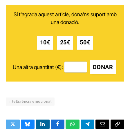
Si t'agrada aquest article, dóna'ns suport amb
una donació.
10€
25€
50€
DONAR
Una altra quantitat (€):
Intel·ligència emocional
Twitter
Bluesky
LinkedIn
Facebook
WhatsApp
Telegram
Email
Copy