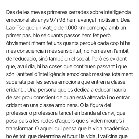
Des de les meves primeres xerrades sobre intel·ligència
emocional als anys 97 i 98 hem avançat moltíssim. Deia
Lao-Tse que un viatge de 1.000 km comença amb un
primer pas. No sé quants passos hem fet però
òbviament n’hem fet uns quants perquè cada cop hi ha
més consciència i més sensibilitat, no només en l’àmbit
de l’educació, sinó també en el social. Però és evident
que, avui dia, hi ha coses que continuen passant i que
són l’antítesi d’intel·ligència emocional: mestres totalment
superats per les seves emocions que entren a classe
cridant… Una persona que es dedica a educar hauria
de ser prou conscient de quan està alterada i no entrar
cridant en una classe amb nens. O la figura del
professor o professora tancat en banda al canvi, que
posa pals a les rodes d’aquells que sí volen moure’s i
transformar. O aquell qui pensa que la vida acadèmica
ho és tot, que determina el futur i la vida, i vaticina que