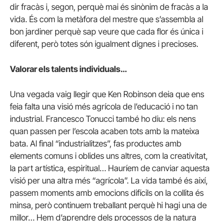
dir fracàs i, segon, perquè mai és sinònim de fracàs a la
vida. És com la metàfora del mestre que s’assembla al
bon jardiner perquè sap veure que cada flor és única i
diferent, però totes són igualment dignes i precioses.
Valorar els talents individuals…
Una vegada vaig llegir que Ken Robinson deia que ens
feia falta una visió més agrícola de l’educació i no tan
industrial. Francesco Tonucci també ho diu: els nens
quan passen per l’escola acaben tots amb la mateixa
bata. Al final “industrialitzes”, fas productes amb
elements comuns i oblides uns altres, com la creativitat,
la part artística, espiritual… Hauríem de canviar aquesta
visió per una altra més “agrícola”. La vida també és així,
passem moments amb emocions difícils on la collita és
minsa, però continuem treballant perquè hi hagi una de
millor… Hem d’aprendre dels processos de la natura