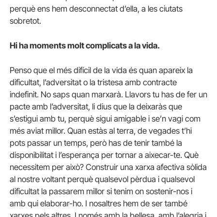
perquè ens hem desconnectat d’ella, a les ciutats
sobretot.
Hi ha moments molt complicats a la vida.
Penso que el més difícil de la vida és quan apareix la
dificultat, l’adversitat o la tristesa amb contracte
indefinit. No saps quan marxarà. Llavors tu has de fer un
pacte amb l’adversitat, li dius que la deixaràs que
s’estigui amb tu, perquè sigui amigable i se’n vagi com
més aviat millor. Quan estàs al terra, de vegades t’hi
pots passar un temps, però has de tenir també la
disponibilitat i l’esperança per tornar a aixecar-te. Què
necessitem per això? Construir una xarxa afectiva sòlida
al nostre voltant perquè qualsevol pèrdua i qualsevol
dificultat la passarem millor si tenim on sostenir-nos i
amb qui elaborar-ho. I nosaltres hem de ser també
xarxes pels altres. I només amb la bellesa, amb l’alegria i