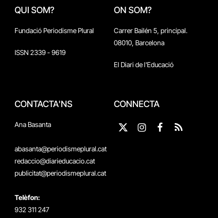
QUI SOM?
ON SOM?
Fundació Periodisme Plural
Carrer Bailén 5, principal.
08010, Barcelona
ISSN 2339 - 9619
El Diari de l'Educació
CONTACTA'NS
CONNECTA
Ana Basanta
X
Instagram
Facebook
RSS
(Twitter)
abasanta@periodismeplural.cat
redaccio@diarieducacio.cat
publicitat@periodismeplural.cat
Telèfon:
932 311 247