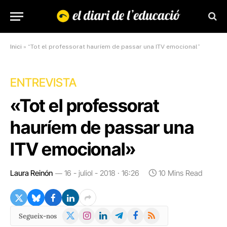
Inici
»
“Tot el professorat hauríem de passar una ITV emocional”
ENTREVISTA
«Tot el professorat
hauríem de passar una
ITV emocional»
Laura Reinón
16 - juliol - 2018 · 16:26
10 Mins Read
X
Instagram
LinkedIn
Telegram
Facebook
RSS
Segueix-nos
(Twitter)