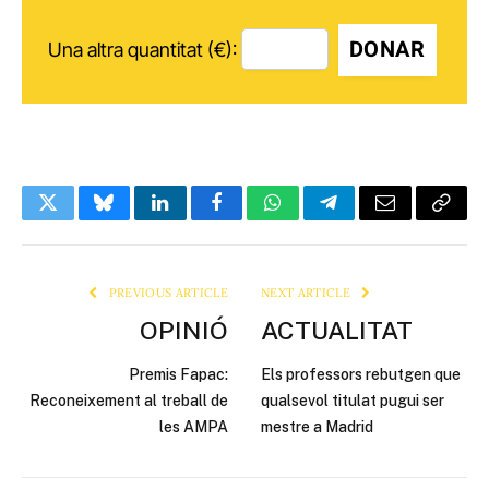
DONAR
Una altra quantitat (€):
Twitter
Bluesky
LinkedIn
Facebook
WhatsApp
Telegram
Email
Copy
Link
PREVIOUS ARTICLE
NEXT ARTICLE
OPINIÓ
ACTUALITAT
Premis Fapac:
Els professors rebutgen que
Reconeixement al treball de
qualsevol titulat pugui ser
les AMPA
mestre a Madrid