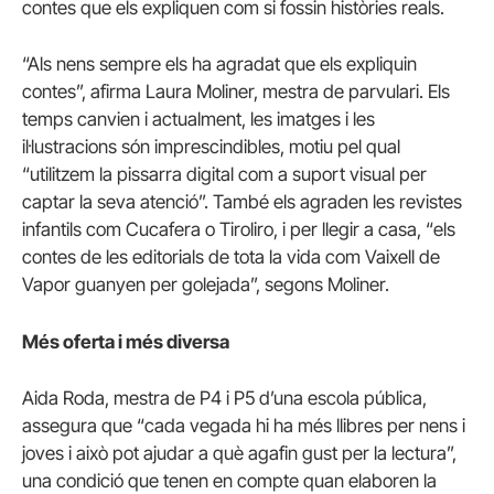
contes que els expliquen com si fossin històries reals.
“Als nens sempre els ha agradat que els expliquin
contes”, afirma Laura Moliner, mestra de parvulari. Els
temps canvien i actualment, les imatges i les
il·lustracions són imprescindibles, motiu pel qual
“utilitzem la pissarra digital com a suport visual per
captar la seva atenció”. També els agraden les revistes
infantils com Cucafera o Tiroliro, i per llegir a casa, “els
contes de les editorials de tota la vida com Vaixell de
Vapor guanyen per golejada”, segons Moliner.
Més oferta i més diversa
Aida Roda, mestra de P4 i P5 d’una escola pública,
assegura que “cada vegada hi ha més llibres per nens i
joves i això pot ajudar a què agafin gust per la lectura”,
una condició que tenen en compte quan elaboren la