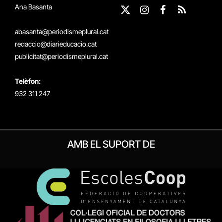
Ana Basanta
X
Instagram
Facebook
RSS
(Twitter)
abasanta@periodismeplural.cat
redaccio@diarieducacio.cat
publicitat@periodismeplural.cat
Telèfon:
932 311 247
AMB EL SUPORT DE