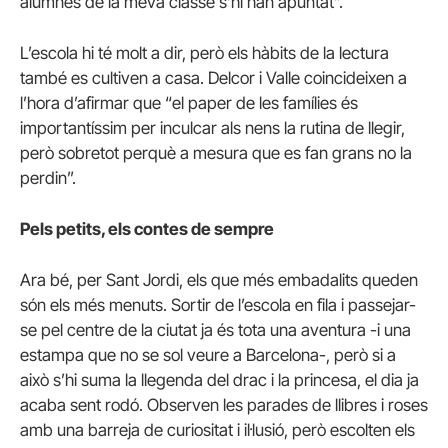
alumnes de la meva classe s’hi han apuntat”.
L’escola hi té molt a dir, però els hàbits de la lectura
també es cultiven a casa. Delcor i Valle coincideixen a
l’hora d’afirmar que “el paper de les famílies és
importantíssim per inculcar als nens la rutina de llegir,
però sobretot perquè a mesura que es fan grans no la
perdin”.
Pels petits, els contes de sempre
Ara bé, per Sant Jordi, els que més embadalits queden
són els més menuts. Sortir de l’escola en fila i passejar-
se pel centre de la ciutat ja és tota una aventura -i una
estampa que no se sol veure a Barcelona-, però si a
això s’hi suma la llegenda del drac i la princesa, el dia ja
acaba sent rodó. Observen les parades de llibres i roses
amb una barreja de curiositat i il·lusió, però escolten els