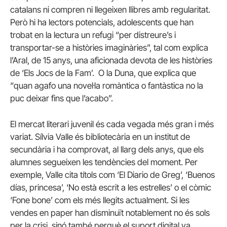
catalans ni compren ni llegeixen llibres amb regularitat.
Però hi ha lectors potencials, adolescents que han
trobat en la lectura un refugi “per distreure’s i
transportar-se a històries imaginàries”, tal com explica
l’Aral, de 15 anys, una aficionada devota de les històries
de ‘Els Jocs de la Fam’. O la Duna, que explica que
“quan agafo una novel·la romàntica o fantàstica no la
puc deixar fins que l’acabo”.
El mercat literari juvenil és cada vegada més gran i més
variat. Sílvia Valle és bibliotecària en un institut de
secundària i ha comprovat, al llarg dels anys, que els
alumnes segueixen les tendències del moment. Per
exemple, Valle cita títols com ‘El Diario de Greg’, ‘Buenos
días, princesa’, ‘No està escrit a les estrelles’ o el còmic
‘Fone bone’ com els més llegits actualment. Si les
vendes en paper han disminuït notablement no és sols
per la crisi, sinó també perquè el suport digital va