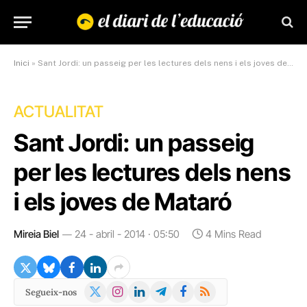
Inici
»
Sant Jordi: un passeig per les lectures dels nens i els joves de Mataró
ACTUALITAT
Sant Jordi: un passeig
per les lectures dels nens
i els joves de Mataró
Mireia Biel
24 - abril - 2014 · 05:50
4 Mins Read
X
Instagram
LinkedIn
Telegram
Facebook
RSS
Segueix-nos
(Twitter)