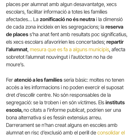
places per alumnat amb algun desavantatge, xecs
escolars, facilitar informació a totes les famílies
afectades… La
zonificació no és neutra
i la dimensió
de cada zona incideix en les segregacions; la
reserva
de places
s’ha anat fent amb resultats poc significatius,
els xecs escolars afavoririen les concertades;
repartir
l’alumnat
,
mesura que es fa a alguns municipis
, afecta
sobretot l’alumnat nouvingut i l’autòcton no ha de
moure’s.
Fer
atenció a les famílies
seria bàsic: moltes no tenen
accés a les informacions i no poden exercir el suposat
dret d’escollir centre. No són responsables de la
segregació: se la troben i en són víctimes. Els
instituts
escola,
no citats a l’informe publicat, podrien ser una
bona alternativa si es fessin extensius arreu.
Darrerament se n’han creat alguns en escoles amb
alumnat en risc d’exclusió amb el perill de
consolidar el