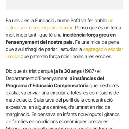
Fa uns dies la Fundació Jaume Bofill va fer públic
un
estudi sobre segregació escolar
. Penso que és un tema
molt important i que té una
incidència força greu en
l’ensenyament del nostre país.
Fa una mica de pena
que avui s’hagi de parlar i estudiar la
segregació escolar
i social
que pateixen força nois i noies a les escoles.
Dic que és trist perquè
ja fa 30 anys
(1987) el
Departament d’Ensenyament,
a instàncies del
Programa d’Educació Compensatòria
que aleshores
existia, va enviar una circular a totes les comissions de
matriculació. S’alertava del perill de la concentració
excessiva, en alguns centres, d’alumnat en risc de
marginació. Es pensava en infants nouvinguts i gitanos
de famílies en condicions econòmiques precàries.
Malgrat que aquella circular es va repetir en termes