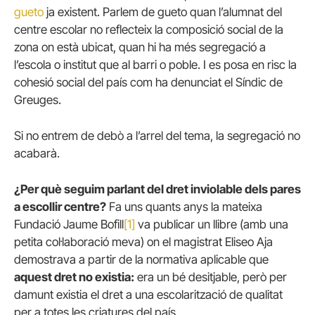
gueto
ja existent. Parlem de gueto quan l’alumnat del
centre escolar no reflecteix la composició social de la
zona on està ubicat, quan hi ha més segregació a
l’escola o institut que al barri o poble. I es posa en risc la
cohesió social del país com ha denunciat el Síndic de
Greuges.
Si no entrem de debò a l’arrel del tema, la segregació no
acabarà.
¿Per què seguim parlant del dret inviolable dels pares
a escollir centre?
Fa uns quants anys la mateixa
Fundació Jaume Bofill
[1]
va publicar un llibre (amb una
petita col·laboració meva) on el magistrat Eliseo Aja
demostrava a partir de la normativa aplicable que
aquest dret no existia:
era un bé desitjable, però per
damunt existia el dret a una escolarització de qualitat
per a totes les criatures del país.