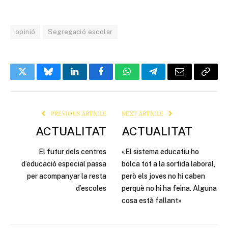
opinió
Segregació escolar
Twitter
Bluesky
LinkedIn
Facebook
WhatsApp
Telegram
Email
Copy
Link
PREVIOUS ARTICLE
NEXT ARTICLE
ACTUALITAT
ACTUALITAT
El futur dels centres
«El sistema educatiu ho
d’educació especial passa
bolca tot a la sortida laboral,
per acompanyar la resta
però els joves no hi caben
d’escoles
perquè no hi ha feina. Alguna
cosa està fallant»