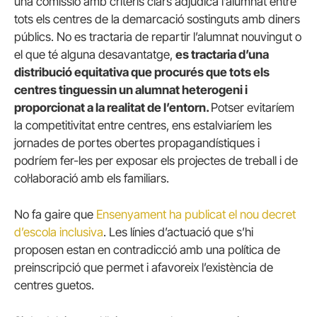
una comissió amb criteris clars adjudica l’alumnat entre
tots els centres de la demarcació sostinguts amb diners
públics. No es tractaria de repartir l’alumnat nouvingut o
el que té alguna desavantatge,
es tractaria d’una
distribució equitativa que procurés que tots els
centres tinguessin un alumnat heterogeni i
proporcionat a la realitat de l’entorn.
Potser evitaríem
la competitivitat entre centres, ens estalviaríem les
jornades de portes obertes propagandístiques i
podríem fer-les per exposar els projectes de treball i de
col·laboració amb els familiars.
No fa gaire que
Ensenyament ha publicat el nou decret
d’escola inclusiva
. Les línies d’actuació que s’hi
proposen estan en contradicció amb una política de
preinscripció que permet i afavoreix l’existència de
centres guetos.