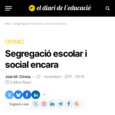
Inici
»
Segregació escolar i social encara
OPINIÓ
Segregació escolar i
social encara
Joan M. Girona
27 - novembre - 2017 · 09:10
5 Mins Read
X
Instagram
LinkedIn
Telegram
Facebook
RSS
Segueix-nos
(Twitter)