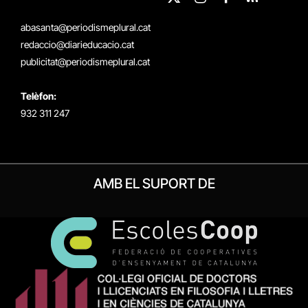
X
Instagram
Facebook
RSS
(Twitter)
abasanta@periodismeplural.cat
redaccio@diarieducacio.cat
publicitat@periodismeplural.cat
Telèfon:
932 311 247
AMB EL SUPORT DE