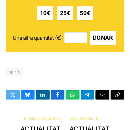
10€
25€
50€
DONAR
Una altra quantitat (€):
opinió
Twitter
Bluesky
LinkedIn
Facebook
WhatsApp
Telegram
Email
Copy
Link
PREVIOUS ARTICLE
NEXT ARTICLE
ACTUALITAT
ACTUALITAT