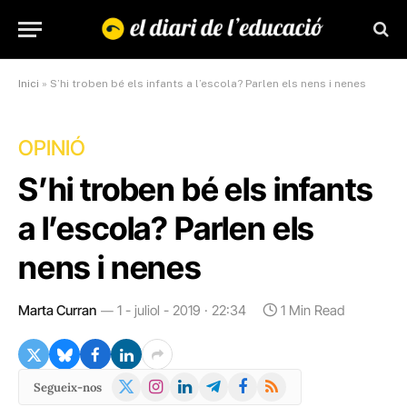
Inici
»
S’hi troben bé els infants a l’escola? Parlen els nens i nenes
OPINIÓ
S’hi troben bé els infants
a l’escola? Parlen els
nens i nenes
Marta Curran
1 - juliol - 2019 · 22:34
1 Min Read
X
Instagram
LinkedIn
Telegram
Facebook
RSS
Segueix-nos
(Twitter)