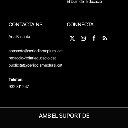
El Diari de l'Educació
CONTACTA'NS
CONNECTA
Ana Basanta
X
Instagram
Facebook
RSS
(Twitter)
abasanta@periodismeplural.cat
redaccio@diarieducacio.cat
publicitat@periodismeplural.cat
Telèfon:
932 311 247
AMB EL SUPORT DE