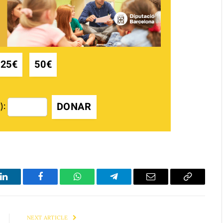
25€
50€
DONAR
):
LinkedIn
Facebook
WhatsApp
Telegram
Email
Copy
Link
NEXT ARTICLE