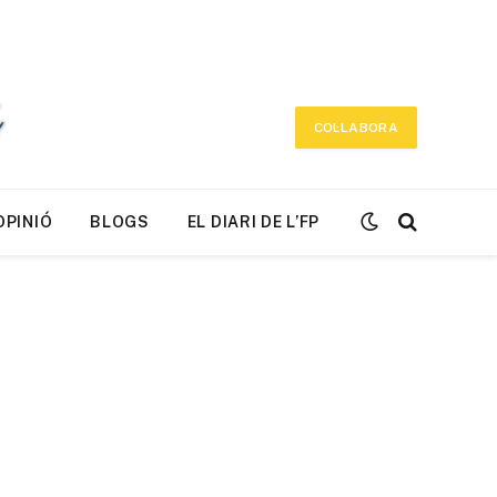
COL·LABORA
OPINIÓ
BLOGS
EL DIARI DE L’FP