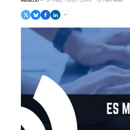
Redacció
15 - març - 2020 · 23:43
1 Min Read