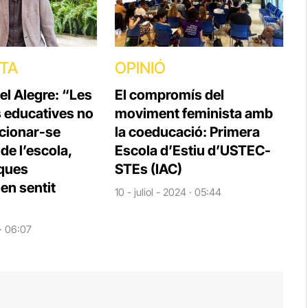
STA
OPINIÓ
el Alegre: “Les
El compromís del
s educatives no
moviment feminista amb
cionar-se
la coeducació: Primera
e l’escola,
Escola d’Estiu d’USTEC-
iques
STEs (IAC)
en sentit
10 - juliol - 2024 · 05:44
 · 06:07