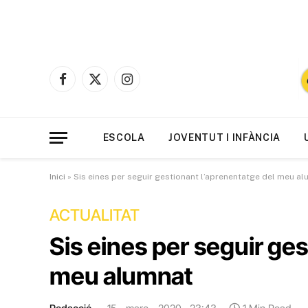
Facebook
X
Instagram
(Twitter)
ESCOLA
JOVENTUT I INFÀNCIA
Inici
»
Sis eines per seguir gestionant l’aprenentatge del meu a
ACTUALITAT
Sis eines per seguir ges
meu alumnat