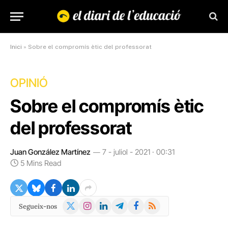
Inici
»
Sobre el compromís ètic del professorat
OPINIÓ
Sobre el compromís ètic
del professorat
Juan González Martínez
7 - juliol - 2021 · 00:31
5 Mins Read
X
Instagram
LinkedIn
Telegram
Facebook
RSS
Segueix-nos
(Twitter)