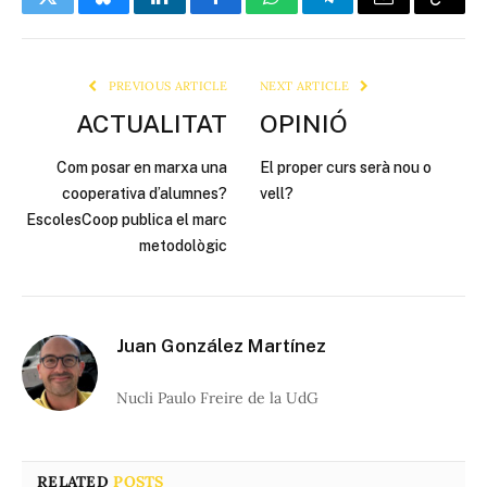
Twitter
Bluesky
LinkedIn
Facebook
WhatsApp
Telegram
Email
Copy
Link
PREVIOUS ARTICLE
NEXT ARTICLE
ACTUALITAT
OPINIÓ
Com posar en marxa una
El proper curs serà nou o
cooperativa d’alumnes?
vell?
EscolesCoop publica el marc
metodològic
Juan González Martínez
Nucli Paulo Freire de la UdG
RELATED
POSTS