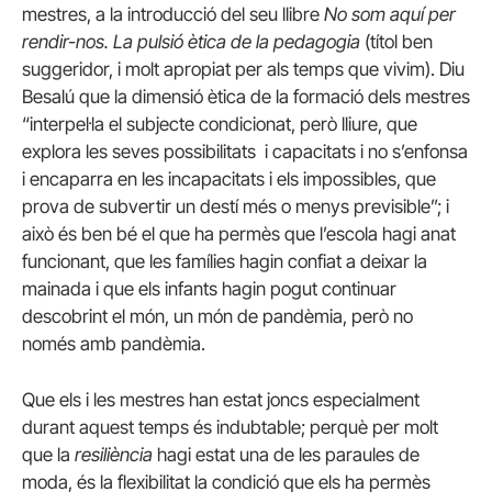
mestres, a la introducció del seu llibre
No som aquí per
rendir-nos. La pulsió ètica de la pedagogia
(títol ben
suggeridor, i molt apropiat per als temps que vivim). Diu
Besalú que la dimensió ètica de la formació dels mestres
“interpel·la el subjecte condicionat, però lliure, que
explora les seves possibilitats i capacitats i no s’enfonsa
i encaparra en les incapacitats i els impossibles, que
prova de subvertir un destí més o menys previsible”; i
això és ben bé el que ha permès que l’escola hagi anat
funcionant, que les famílies hagin confiat a deixar la
mainada i que els infants hagin pogut continuar
descobrint el món, un món de pandèmia, però no
només amb pandèmia.
Que els i les mestres han estat joncs especialment
durant aquest temps és indubtable; perquè per molt
que la
resiliència
hagi estat una de les paraules de
moda, és la flexibilitat la condició que els ha permès