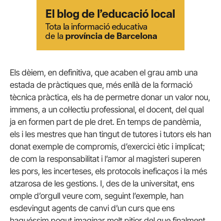
Els dèiem, en definitiva, que acaben el grau amb una
estada de pràctiques que, més enllà de la formació
tècnica pràctica, els ha de permetre donar un valor nou,
immens, a un col·lectiu professional, el docent, del qual
ja en formen part de ple dret. En temps de pandèmia,
els i les mestres que han tingut de tutores i tutors els han
donat exemple de compromís, d’exercici ètic i implicat;
de com la responsabilitat i l’amor al magisteri superen
les pors, les incerteses, els protocols ineficaços i la més
atzarosa de les gestions. I, des de la universitat, ens
omple d’orgull veure com, seguint l’exemple, han
esdevingut agents de canvi d’un curs que ens
haguéssim pogut imaginar molt pitjor del que finalment