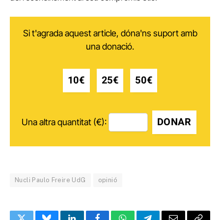
Si t'agrada aquest article, dóna'ns suport amb
una donació.
10€
25€
50€
DONAR
Una altra quantitat (€):
Nucli Paulo Freire UdG
opinió