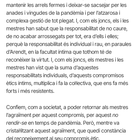
mantenir les arrels fermes i deixar-se sacsejar per les
anades i vingudes de la pandèmia i per l’atzarosa i
complexa gestió de tot plegat. I, com els joncs, els i les
mestres han sabut que la responsabilitat de no caure,
de no acabar arrossegats per tot, era d’ells i elles;
perquè la responsabilitat és individual i rau, en paraules
d’Arendt, en la facultat íntima que tothom té de
reconèixer la virtut. I, com els joncs, els mestres i les
mestres han vist que la suma d’aquestes
responsabilitats individuals, d’aquests compromisos
ètics íntims, multiplica i fa la col·lectiva, que ens fa més
forts i més resistents.
Confiem, com a societat, a poder retornar als mestres
l’agraïment per aquest compromís, per aquest
no
rendir-se
en temps de pandèmia. Però, mentre va
cristal·litzant aquest agraïment, que quedi constància
del reconeixement al seu compromís ètic.