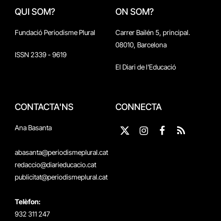
QUI SOM?
ON SOM?
Fundació Periodisme Plural
Carrer Bailén 5, principal.
08010, Barcelona
ISSN 2339 - 9619
El Diari de l'Educació
CONTACTA'NS
CONNECTA
Ana Basanta
X
Instagram
Facebook
RSS
(Twitter)
abasanta@periodismeplural.cat
redaccio@diarieducacio.cat
publicitat@periodismeplural.cat
Telèfon:
932 311 247