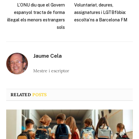
L’ONU diu que el Govern
Voluntariat, deures,
espanyol tracta de forma
assignatures i LGTBfòbia:
il·legal els menors estrangers
escolta’ns a Barcelona FM
sols
Jaume Cela
Mestre i escriptor
RELATED
POSTS