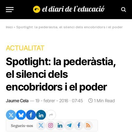
Inici
»
Spotlight: la pederàstia, el silenci dels encobridors i el poder
ACTUALITAT
Spotlight: la pederàstia,
el silenci dels
encobridors i el poder
Jaume Cela
19 - febrer - 2016 · 07:45
1 Min Read
X
Instagram
LinkedIn
Telegram
Facebook
RSS
Segueix-nos
(Twitter)