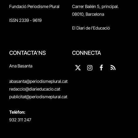
Fundació Periodisme Plural
Carrer Bailén 5, principal.
08010, Barcelona
ISSN 2339 - 9619
El Diari de l'Educació
CONTACTA'NS
CONNECTA
Ana Basanta
X
Instagram
Facebook
RSS
(Twitter)
abasanta@periodismeplural.cat
redaccio@diarieducacio.cat
publicitat@periodismeplural.cat
Telèfon:
932 311 247