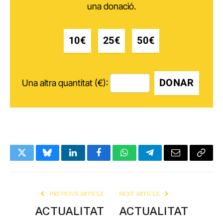
una donació.
10€
25€
50€
DONAR
Una altra quantitat (€):
Twitter
Bluesky
LinkedIn
Facebook
WhatsApp
Telegram
Email
Copy
Link
PREVIOUS ARTICLE
NEXT ARTICLE
ACTUALITAT
ACTUALITAT