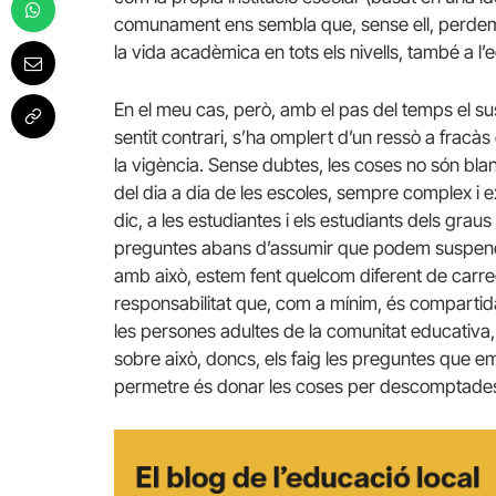
comunament ens sembla que, sense ell, perdem 
la vida acadèmica en tots els nivells, també a l’
En el meu cas, però, amb el pas del temps el sus
sentit contrari, s’ha omplert d’un ressò a fracàs
la vigència. Sense dubtes, les coses no són bla
del dia a dia de les escoles, sempre complex i 
dic, a les estudiantes i els estudiants dels gra
preguntes abans d’assumir que podem suspendre 
amb això, estem fent quelcom diferent de carre
responsabilitat que, com a mínim, és compartida
les persones adultes de la comunitat educativa, m
sobre això, doncs, els faig les preguntes que 
permetre és donar les coses per descomptades 