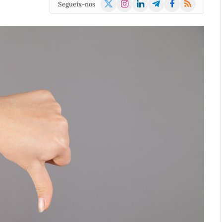
X
Instagram
LinkedIn
Telegram
Facebook
RSS
Segueix-nos
(Twitter)