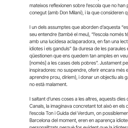
mateixos reflexionen sobre l’escola que no han po
conegut (amb Don Milani), i la que consideren que
I un dels assumptes que aborden d’aquesta “esco
seu entendre (també el meu), “l’escola només té
amb una lucidesa aclaparadora, en fan una lec
idiotes i els ganduls” (la duresa de les paraules 
qüestionen que ens quedem tan amples en veure 
[només] a les cases dels pobres”. Justament pe
inspiradores: no suspendre, oferir encara més 
aprendre prou, diríem), i donar un objectiu als g
no està malament.
I saltant d’unes coses a les altres, aquests di
Canals, la imaginava concretant tot això en els 
l’escola Ton i Guida del Verdum, on possiblement
Barcelona del moment, eren en aparença idiotes
personalitzats perquè fos evident que la idiotes