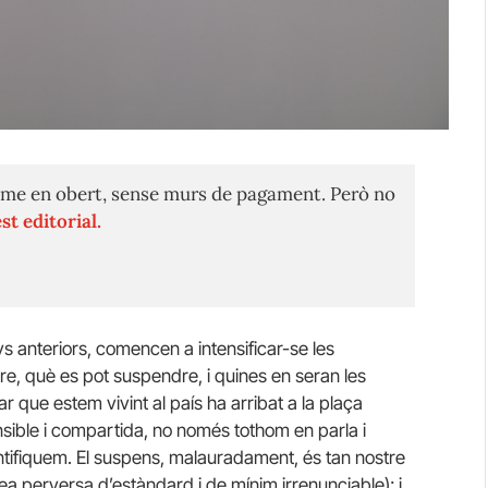
me en obert, sense murs de pagament. Però no
st editorial.
ys anteriors, comencen a intensificar-se les
e, què es pot suspendre, i quines en seran les
ar que estem vivint al país ha arribat a la plaça
nsible i compartida, no només tothom en parla i
ontifiquem. El suspens, malauradament, és tan nostre
dea perversa d’estàndard i de mínim irrenunciable); i