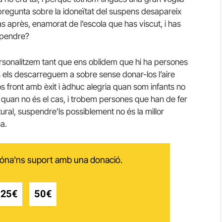
pregunta sobre la idoneïtat del suspens desapareix
s après, enamorat de l’escola que has viscut, i has
spendre?
ersonalitzem tant que ens oblidem que hi ha persones
s els descarreguem a sobre sense donar-los l’aire
s front amb èxit i àdhuc alegria quan som infants no
I, quan no és el cas, i trobem persones que han de fer
ural, suspendre’ls possiblement no és la millor
a.
 dóna'ns suport amb una donació.
25€
50€