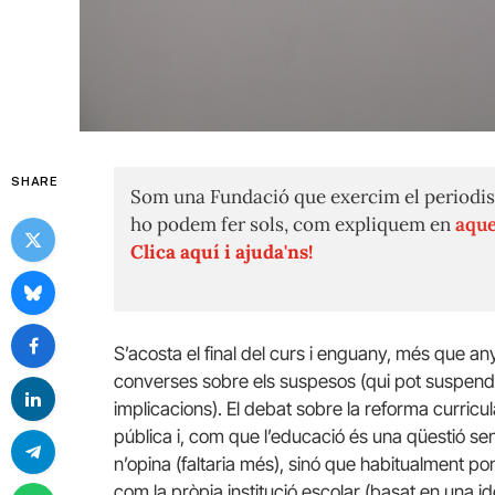
SHARE
Som una Fundació que exercim el periodis
ho podem fer sols, com expliquem en
aque
Clica aquí i ajuda'ns!
S’acosta el final del curs i enguany, més que an
converses sobre els suspesos (qui pot suspendr
implicacions). El debat sobre la reforma curricul
pública i, com que l’educació és una qüestió se
n’opina (faltaria més), sinó que habitualment p
com la pròpia institució escolar (basat en una i