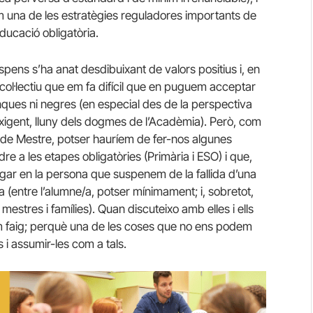
una de les estratègies reguladores importants de
educació obligatòria.
pens s’ha anat desdibuixant de valors positius i, en
 col·lectiu que em fa difícil que en puguem acceptar
nques ni negres (en especial des de la perspectiva
exigent, lluny dels dogmes de l’Acadèmia). Però, com
us de Mestre, potser hauríem de fer-nos algunes
a les etapes obligatòries (Primària i ESO) i que,
gar en la persona que suspenem de la fallida d’una
 (entre l’alumne/a, potser mínimament; i, sobretot,
estres i famílies). Quan discuteixo amb elles i ells
em faig; perquè una de les coses que no ens podem
i assumir-les com a tals.