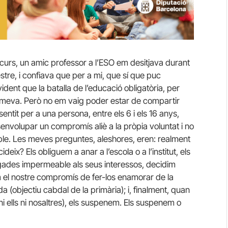
curs, un amic professor a l’ESO em desitjava durant
tre, i confiava que per a mi, que sí que puc
evident que la batalla de l’educació obligatòria, per
la meva. Però no em vaig poder estar de compartir
entit per a una persona, entre els 6 i els 16 anys,
senvolupar un compromís aliè a la pròpia voluntat i no
ble. Les meves preguntes, aleshores, eren: realment
x? Els obliguem a anar a l’escola o a l’institut, els
gades impermeable als seus interessos, decidim
 el nostre compromís de fer-los enamorar de la
 (objectiu cabdal de la primària); i, finalment, quan
ni ells ni nosaltres), els suspenem. Els suspenem o